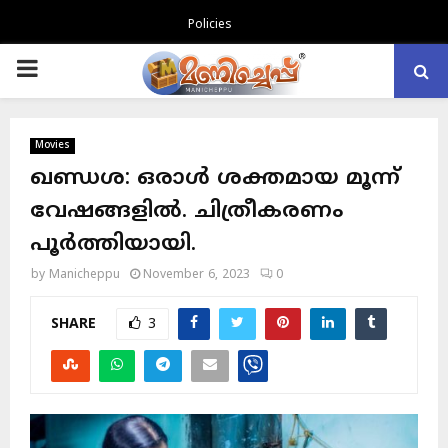
Policies
PRIMARY
MENU
Movies
ഖണ്ഡശ: ഒരാൾ ശക്തമായ മൂന്ന്
വേഷങ്ങളിൽ. ചിത്രീകരണം
പൂർത്തിയായി.
by
Manicheppu
November 6, 2023
0
SHARE
3