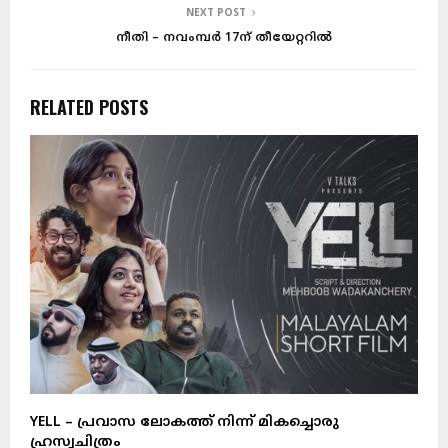
NEXT POST
നീതി – നവംമ്പർ 17ന് തീയേറ്ററിൽ
RELATED POSTS
YELL – പ്രവാസ ലോകത്ത് നിന്ന് മികച്ചൊരു
ച
ഹ്രസ്വചിത്രം