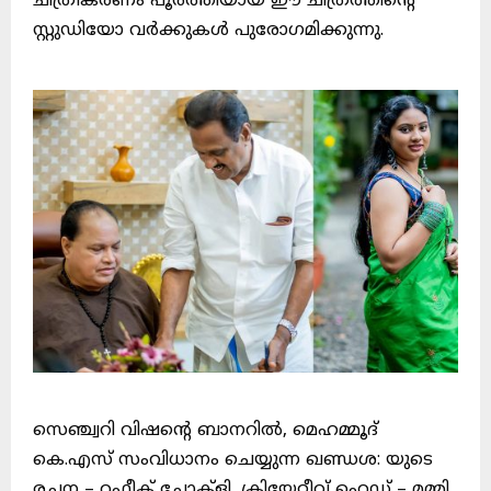
ചിത്രീകരണം പൂർത്തിയായ ഈ ചിത്രത്തിൻ്റെ
സ്റ്റുഡിയോ വർക്കുകൾ പുരോഗമിക്കുന്നു.
സെഞ്ച്വറി വിഷൻ്റെ ബാനറിൽ, മെഹമ്മൂദ്
കെ.എസ് സംവിധാനം ചെയ്യുന്ന ഖണ്ഡശ: യുടെ
രചന – റഫീക് ചോക്ളി, ക്രിയേറ്റീവ് ഹെഡ് – മമ്മി