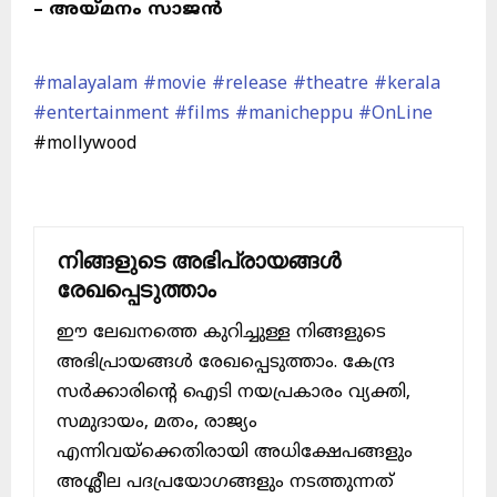
– അയ്മനം സാജൻ
#malayalam
#movie
#release
#theatre
#kerala
#entertainment
#films
#manicheppu
#OnLine
#mollywood
നിങ്ങളുടെ അഭിപ്രായങ്ങൾ
രേഖപ്പെടുത്താം
ഈ ലേഖനത്തെ കുറിച്ചുള്ള നിങ്ങളുടെ
അഭിപ്രായങ്ങൾ രേഖപ്പെടുത്താം. കേന്ദ്ര
സർക്കാരിന്റെ ഐടി നയപ്രകാരം വ്യക്തി,
സമുദായം, മതം, രാജ്യം
എന്നിവയ്ക്കെതിരായി അധിക്ഷേപങ്ങളും
അശ്ലീല പദപ്രയോഗങ്ങളും നടത്തുന്നത്