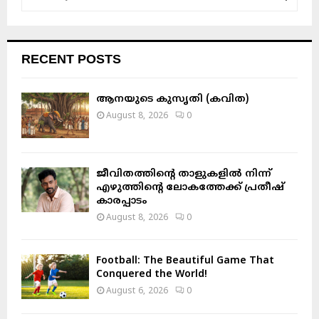
e
a
S
r
c
E
RECENT POSTS
h
f
A
o
ആനയുടെ കുസൃതി (കവിത)
r
R
August 8, 2026
0
:
C
H
ജീവിതത്തിന്റെ താളുകളിൽ നിന്ന്
എഴുത്തിന്റെ ലോകത്തേക്ക് പ്രതീഷ്
കാരപ്പാടം
August 8, 2026
0
Football: The Beautiful Game That
Conquered the World!
August 6, 2026
0