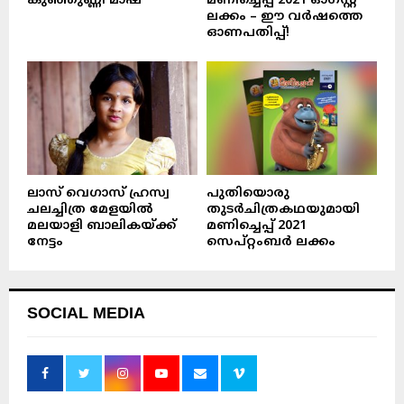
കുഞ്ഞുണ്ണി മാഷ്‌
മണിച്ചെപ്പ് 2021 ഓഗസ്റ്റ്
ലക്കം – ഈ വർഷത്തെ
ഓണപതിപ്പ്!
ലാസ് വെഗാസ് ഹ്രസ്വ
പുതിയൊരു
ചലച്ചിത്ര മേളയിൽ
തുടർചിത്രകഥയുമായി
മലയാളി ബാലികയ്ക്ക്
മണിച്ചെപ്പ് 2021
നേട്ടം
സെപ്റ്റംബർ ലക്കം
SOCIAL MEDIA