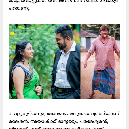
തയ്യാറെടുപ്പുകൾ വേണ്ടിവന്നെന്ന് റഫീക് ചോക്ളി
പറയുന്നു.
കള്ളുകുടിയനും, മോശക്കാരനുമായ വ്യക്തിയാണ്
രമേശൻ. അയാൾക്ക് ഭാര്യയും, പരമേശ്വരൻ,