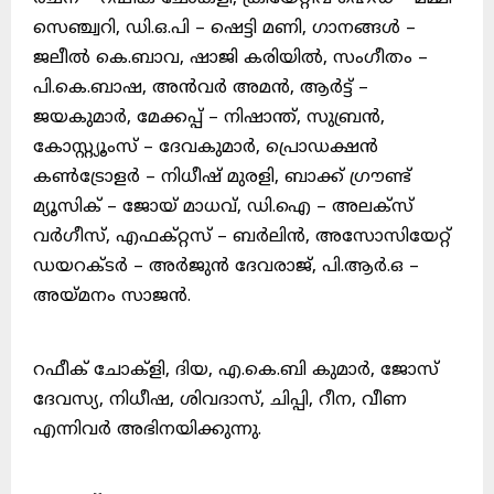
സെഞ്ച്വറി, ഡി.ഒ.പി – ഷെട്ടി മണി, ഗാനങ്ങൾ –
ജലീൽ കെ.ബാവ, ഷാജി കരിയിൽ, സംഗീതം –
പി.കെ.ബാഷ, അൻവർ അമൻ, ആർട്ട് –
ജയകുമാർ, മേക്കപ്പ് – നിഷാന്ത്, സുബ്രൻ,
കോസ്റ്റ്യൂംസ് – ദേവകുമാർ, പ്രൊഡക്ഷൻ
കൺട്രോളർ – നിധീഷ് മുരളി, ബാക്ക് ഗ്രൗണ്ട്
മ്യൂസിക് – ജോയ് മാധവ്, ഡി.ഐ – അലക്സ്
വർഗീസ്, എഫക്റ്റസ് – ബർലിൻ, അസോസിയേറ്റ്
ഡയറക്ടർ – അർജുൻ ദേവരാജ്, പി.ആർ.ഒ –
അയ്മനം സാജൻ.
റഫീക് ചോക്ളി, ദിയ, എ.കെ.ബി കുമാർ, ജോസ്
ദേവസ്യ, നിധീഷ, ശിവദാസ്, ചിപ്പി, റീന, വീണ
എന്നിവർ അഭിനയിക്കുന്നു.