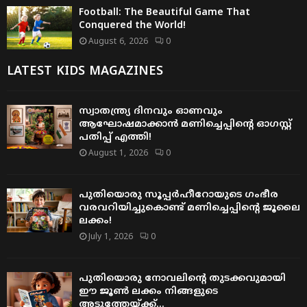
Football: The Beautiful Game That
Conquered the World!
August 6, 2026
0
LATEST KIDS MAGAZINES
സ്വാതന്ത്ര്യ ദിനവും ഓണവും
ആഘോഷമാക്കാൻ മണിച്ചെപ്പിന്റെ ഓഗസ്റ്റ്
പതിപ്പ് എത്തി!
August 1, 2026
0
പുതിയൊരു സൂപ്പർഹീറോയുടെ ഗംഭീര
വരവറിയിച്ചുകൊണ്ട് മണിച്ചെപ്പിന്റെ ജൂലൈ
ലക്കം!
July 1, 2026
0
പുതിയൊരു നോവലിന്റെ തുടക്കവുമായി
ഈ ജൂൺ ലക്കം നിങ്ങളുടെ
അടുത്തേയ്ക്ക്…