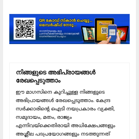
നിങ്ങളുടെ അഭിപ്രായങ്ങൾ
രേഖപ്പെടുത്താം
ഈ മാഗസിനെ കുറിച്ചുള്ള നിങ്ങളുടെ
അഭിപ്രായങ്ങൾ രേഖപ്പെടുത്താം. കേന്ദ്ര
സർക്കാരിന്റെ ഐടി നയപ്രകാരം വ്യക്തി,
സമുദായം, മതം, രാജ്യം
എന്നിവയ്ക്കെതിരായി അധിക്ഷേപങ്ങളും
അശ്ലീല പദപ്രയോഗങ്ങളും നടത്തുന്നത്