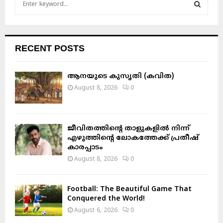
S
e
a
S
r
c
E
RECENT POSTS
h
f
A
o
ആനയുടെ കുസൃതി (കവിത)
r
R
August 8, 2026
0
:
C
H
ജീവിതത്തിന്റെ താളുകളിൽ നിന്ന്
എഴുത്തിന്റെ ലോകത്തേക്ക് പ്രതീഷ്
കാരപ്പാടം
August 8, 2026
0
Football: The Beautiful Game That
Conquered the World!
August 6, 2026
0