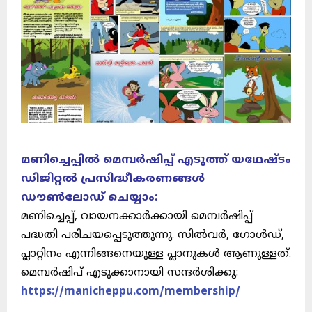
മണിച്ചെപ്പിൽ മെമ്പർഷിപ്പ് എടുത്ത് യഥേഷ്ടം
ഡിജിറ്റൽ പ്രസിദ്ധീകരണങ്ങൾ
ഡൗൺലോഡ് ചെയ്യാം:
മണിച്ചെപ്പ്, വായനക്കാർക്കായി മെമ്പർഷിപ്പ്
പദ്ധതി പരിചയപ്പെടുത്തുന്നു. സിൽവർ, ഗോൾഡ്,
പ്ലാറ്റിനം എന്നിങ്ങനെയുള്ള പ്ലാനുകൾ ആണുള്ളത്.
മെമ്പർഷിപ് എടുക്കാനായി സന്ദർശിക്കൂ:
https://manicheppu.com/membership/