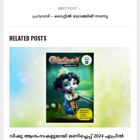
NEXT POST
പ്രവാസി – ടൈറ്റിൽ ലോഞ്ചിങ് നടന്നു
RELATED POSTS
വിഷു ആശംസകളുമായി മണിച്ചെപ്പ് 2024 ഏപ്രിൽ
മ