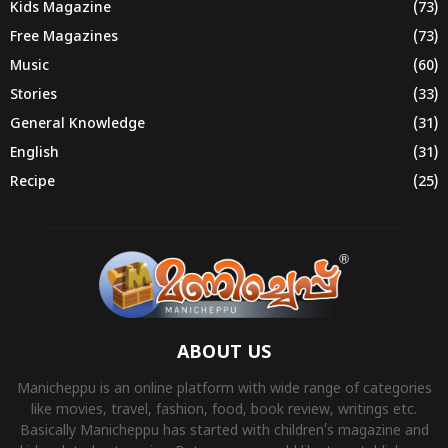
Kids Magazine
(73)
Free Magazines
(73)
Music
(60)
Stories
(33)
General Knowledge
(31)
English
(31)
Recipe
(25)
ABOUT US
Manicheppu is an online platform with wide range of categories
like movies, travel, fashion, food, book review, writings etc.
Basically Manicheppu has started with children’s magazine and