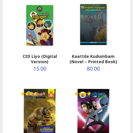
CID Liyo (Digital
Kaattile Kudumbam
Version)
(Novel – Printed Book)
15.00
80.00
Rated
Rated
5.00
5.00
out of 5
out of 5