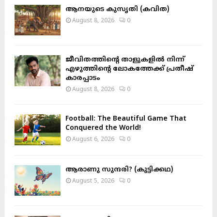
o
ആനയുടെ കുസൃതി (കവിത)
r
R
August 8, 2026
0
:
C
H
ജീവിതത്തിന്റെ താളുകളിൽ നിന്ന്
എഴുത്തിന്റെ ലോകത്തേക്ക് പ്രതീഷ്
കാരപ്പാടം
August 8, 2026
0
Football: The Beautiful Game That
Conquered the World!
August 6, 2026
0
ആരാണു സുന്ദരി? (കുട്ടിക്കഥ)
August 5, 2026
0