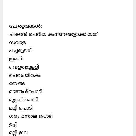
ചേരുവകൾ:
ചിക്കൻ ചെറിയ കഷണങ്ങളാക്കിയത്
സവാള
പച്ചമുളക്
ഇഞ്ചി
വെളത്തുള്ളി
പെരുംജീരകം
തേങ്ങ
മഞ്ഞൾപൊടി
മുളക് പൊടി
മല്ലി പൊടി
ഗരം മസാല പൊടി
ഉപ്പ്
മല്ലി ഇല.