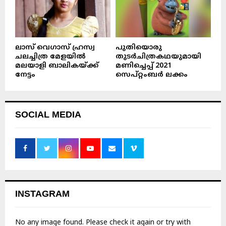
ലാസ് വെഗാസ് ഹ്രസ്വ
പുതിയൊരു
ചലച്ചിത്ര മേളയിൽ
തുടർചിത്രകഥയുമായി
മലയാളി ബാലികയ്ക്ക്
മണിച്ചെപ്പ് 2021
നേട്ടം
സെപ്റ്റംബർ ലക്കം
SOCIAL MEDIA
INSTAGRAM
No any image found. Please check it again or try with