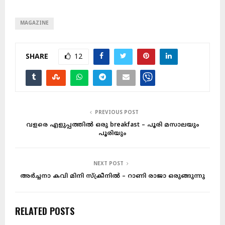
MAGAZINE
SHARE
12
PREVIOUS POST
വളരെ എളുപ്പത്തിൽ ഒരു breakfast – പൂരി മസാലയും
പൂരിയും
NEXT POST
അർച്ചനാ കവി മിനി സ്ക്രീനിൽ – റാണി രാജാ ഒരുങ്ങുന്നു
RELATED POSTS