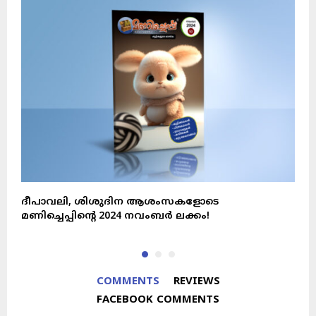
ദീപാവലി, ശിശുദിന ആശംസകളോടെ
ക
മണിച്ചെപ്പിന്റെ 2024 നവംബർ ലക്കം!
മ
COMMENTS
REVIEWS
FACEBOOK COMMENTS