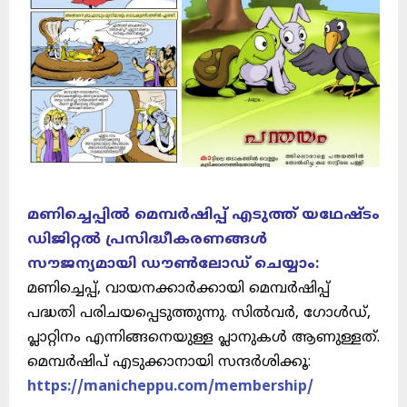
മണിച്ചെപ്പിൽ മെമ്പർഷിപ്പ് എടുത്ത് യഥേഷ്ടം
ഡിജിറ്റൽ പ്രസിദ്ധീകരണങ്ങൾ
സൗജന്യമായി ഡൗൺലോഡ് ചെയ്യാം:
മണിച്ചെപ്പ്, വായനക്കാർക്കായി മെമ്പർഷിപ്പ്
പദ്ധതി പരിചയപ്പെടുത്തുന്നു. സിൽവർ, ഗോൾഡ്,
പ്ലാറ്റിനം എന്നിങ്ങനെയുള്ള പ്ലാനുകൾ ആണുള്ളത്.
മെമ്പർഷിപ് എടുക്കാനായി സന്ദർശിക്കൂ:
https://manicheppu.com/membership/