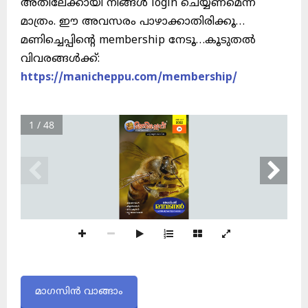
അതിലേക്കായി നിങ്ങൾ login ചെയ്യണമെന്ന്
മാത്രം. ഈ അവസരം പാഴാക്കാതിരിക്കൂ…
മണിച്ചെപ്പിന്റെ membership നേടൂ…കൂടുതൽ
വിവരങ്ങൾക്ക്:
https://manicheppu.com/membership/
1 / 48
മാഗസിൻ വാങ്ങാം