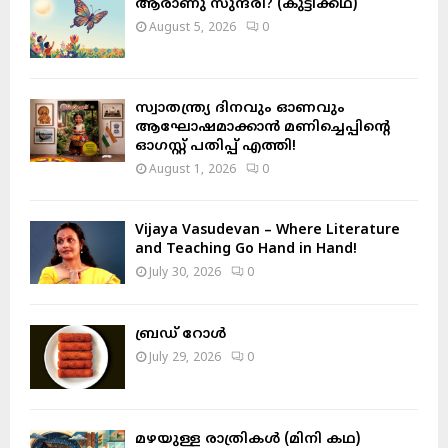
ആരാണു സുന്ദരി? (കുട്ടിക്കഥ)
r
R
August 5, 2026
0
:
C
H
സ്വാതന്ത്ര്യ ദിനവും ഓണവും
ആഘോഷമാക്കാൻ മണിച്ചെപ്പിന്റെ
ഓഗസ്റ്റ് പതിപ്പ് എത്തി!
August 1, 2026
0
Vijaya Vasudevan – Where Literature
and Teaching Go Hand in Hand!
July 30, 2026
0
ബ്രഡ് റോൾ
July 29, 2026
0
മഴയുള്ള രാത്രികൾ (മിനി കഥ)