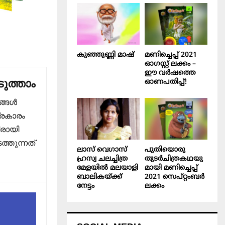
കുഞ്ഞുണ്ണി മാഷ്‌
മണിച്ചെപ്പ് 2021
ഓഗസ്റ്റ് ലക്കം –
ഈ വർഷത്തെ
ുത്താം
ഓണപതിപ്പ്!
ങ്ങൾ
്രകാരം
ിരായി
്തുന്നത്
ലാസ് വെഗാസ്
പുതിയൊരു
ഹ്രസ്വ ചലച്ചിത്ര
തുടർചിത്രകഥയു
മേളയിൽ മലയാളി
മായി മണിച്ചെപ്പ്
ബാലികയ്ക്ക്
2021 സെപ്റ്റംബർ
നേട്ടം
ലക്കം