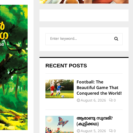
S
e
a
S
r
c
E
RECENT POSTS
h
f
A
o
Football: The
r
R
Beautiful Game That
:
Conquered the World!
C
August 6, 2026
0
H
ആരാണു സുന്ദരി?
(കുട്ടിക്കഥ)
August 5, 2026
0