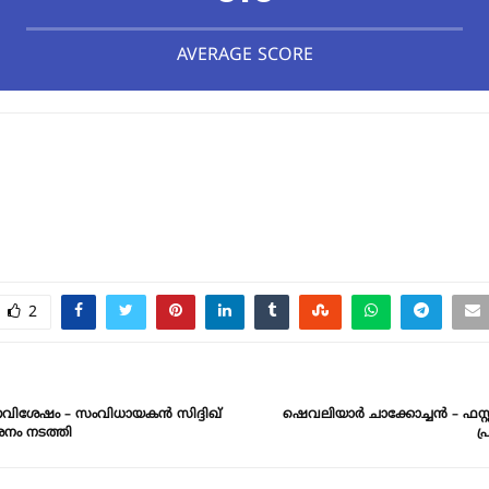
AVERAGE SCORE
2
വിശേഷം – സംവിധായകൻ സിദ്ദിഖ്
ഷെവലിയാർ ചാക്കോച്ചൻ – ഫസ്റ്റ് 
ശനം നടത്തി
പ