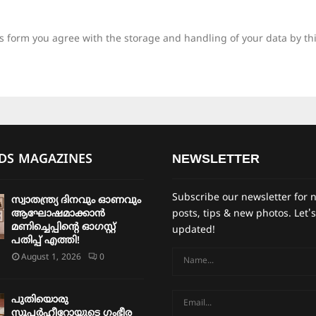
is form you agree with the storage and handling of your data by th
IDS MAGAZINES
NEWSLETTER
Subscribe our newsletter for 
സ്വാതന്ത്ര്യ ദിനവും ഓണവും
ആഘോഷമാക്കാൻ
posts, tips & new photos. Let's
മണിച്ചെപ്പിന്റെ ഓഗസ്റ്റ്
updated!
പതിപ്പ് എത്തി!
August 1, 2026
0
പുതിയൊരു
സൂപ്പർഹീറോയുടെ ഗംഭീര