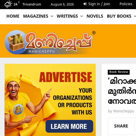
C
Sign in / Join
Policies
24
Trivandrum
August 6, 2026
HOME
MAGAZINES
WRITINGS
NOVELS
BUY BOOKS
Book Review
‘മിറാക
മുതിർന
നോവൽ
by
Manicheppu
SHARE