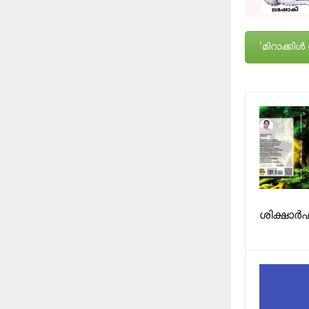
'മിറാക്ക
ശിക്ഷാർഹ