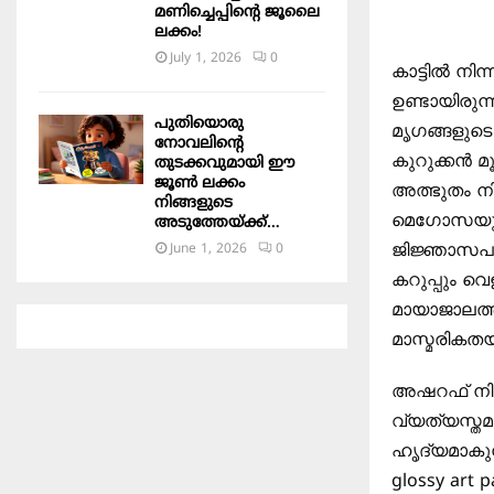
മണിച്ചെപ്പിന്റെ ജൂലൈ
ലക്കം!
July 1, 2026
0
കാട്ടില്‍ ന
ഉണ്ടായിരുന്
പുതിയൊരു
മൃഗങ്ങളുടെ
നോവലിന്റെ
കുറുക്കന്‍ 
തുടക്കവുമായി ഈ
ജൂൺ ലക്കം
അത്ഭുതം നി
നിങ്ങളുടെ
മെഗോസയും 
അടുത്തേയ്ക്ക്…
ജിജ്ഞാസപൂര
June 1, 2026
0
കറുപ്പും വെ
മായാജാലത്ത
മാസ്മരികതയ
അഷറഫ് നിസ
വ്യത്യസ്തമാ
ഹൃദ്യമാകുന
glossy art