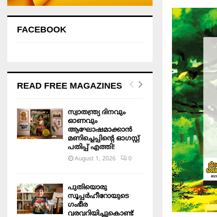
FACEBOOK
READ FREE MAGAZINES
സ്വാതന്ത്ര്യ ദിനവും
ഓണവും
ആഘോഷമാക്കാൻ
മണിച്ചെപ്പിന്റെ ഓഗസ്റ്റ്
പതിപ്പ് എത്തി!
August 1, 2026
0
പുതിയൊരു
സൂപ്പർഹീറോയുടെ
ഗംഭീര
വരവറിയിച്ചുകൊണ്ട്