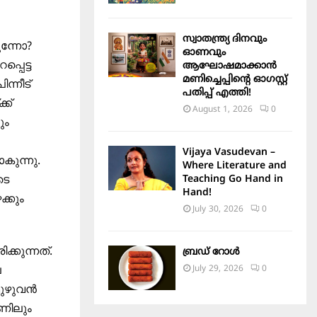
സ്വാതന്ത്ര്യ ദിനവും
ുന്നോ?
ഓണവും
്പെട്ട
ആഘോഷമാക്കാൻ
മണിച്ചെപ്പിന്റെ ഓഗസ്റ്റ്
ന്നീട്
പതിപ്പ് എത്തി!
്ക്
August 1, 2026
0
ും
Vijaya Vasudevan –
കുന്നു.
Where Literature and
ടെ
Teaching Go Hand in
Hand!
്കും
July 30, 2026
0
കുന്നത്.
ബ്രഡ് റോൾ
െ
July 29, 2026
0
ഴുവന്‍
ോണിലും