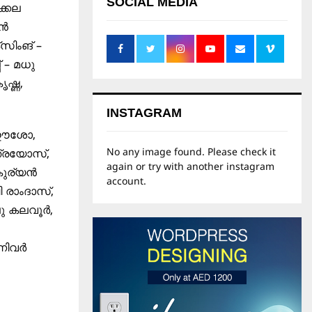
SOCIAL MEDIA
്കല
ഷൻ
സിംങ് –
 – മധു
ഷ്ണ,
INSTAGRAM
 ഈശോ,
No any image found. Please check it
ത്രയോസ്,
again or try with another instagram
കുര്യൻ
account.
 രാംദാസ്,
പു കലവൂർ,
നിവർ