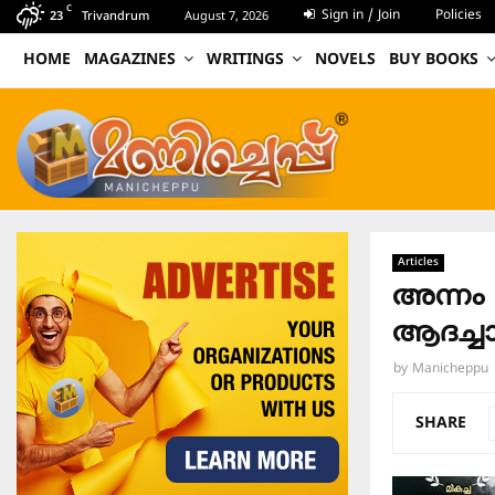
C
Sign in / Join
Policies
23
Trivandrum
August 7, 2026
HOME
MAGAZINES
WRITINGS
NOVELS
BUY BOOKS
Articles
അന്നം
ആദച്ചാ
by
Manicheppu
SHARE