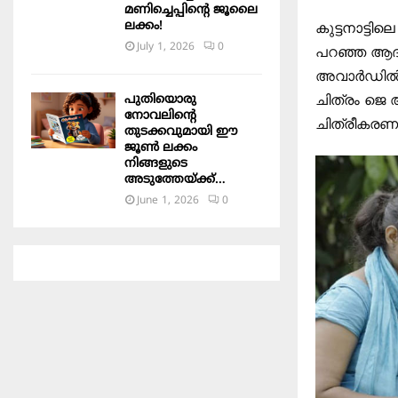
മണിച്ചെപ്പിന്റെ ജൂലൈ
ലക്കം!
കുട്ടനാട്ട
July 1, 2026
0
പറഞ്ഞ ആദച്
അവാർഡിൽ ത
പുതിയൊരു
ചിത്രം ജെ 
നോവലിന്റെ
ചിത്രീകരണം
തുടക്കവുമായി ഈ
ജൂൺ ലക്കം
നിങ്ങളുടെ
അടുത്തേയ്ക്ക്…
June 1, 2026
0