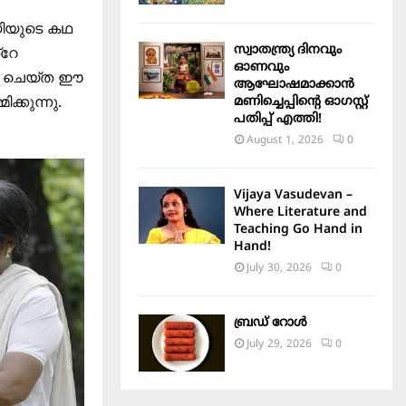
ായിയുടെ കഥ
സ്വാതന്ത്ര്യ ദിനവും
്റേ
ഓണവും
നം ചെയ്ത ഈ
ആഘോഷമാക്കാൻ
്കുന്നു.
മണിച്ചെപ്പിന്റെ ഓഗസ്റ്റ്
പതിപ്പ് എത്തി!
August 1, 2026
0
Vijaya Vasudevan –
Where Literature and
Teaching Go Hand in
Hand!
July 30, 2026
0
ബ്രഡ് റോൾ
July 29, 2026
0