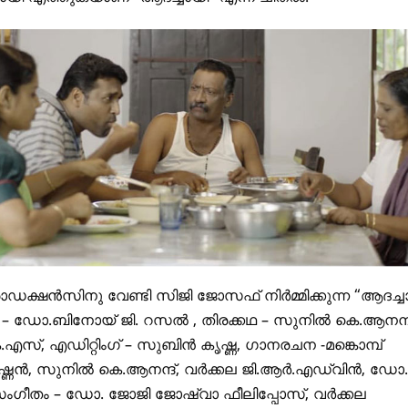
ഡക്ഷൻസിനു വേണ്ടി സിജി ജോസഫ് നിർമ്മിക്കുന്ന “ആദച്ച
– ഡോ.ബിനോയ് ജി. റസൽ , തിരക്കഥ – സുനിൽ കെ.ആനന്ദ്
സ്, എഡിറ്റിംഗ് – സുബിൻ കൃഷ്ണ, ഗാനരചന -മങ്കൊമ്പ്
ണൻ, സുനിൽ കെ.ആനന്ദ്, വർക്കല ജി.ആർ.എഡ്വിൻ, ഡോ.
ംഗീതം – ഡോ. ജോജി ജോഷ്വാ ഫീലിപ്പോസ്, വർക്കല