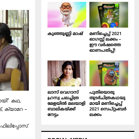
കുഞ്ഞുണ്ണി മാഷ്‌
മണിച്ചെപ്പ് 2021
ഓഗസ്റ്റ് ലക്കം –
ഈ വർഷത്തെ
ഓണപതിപ്പ്!
ലാസ് വെഗാസ്
പുതിയൊരു
ഹ്രസ്വ ചലച്ചിത്ര
തുടർചിത്രകഥയു
ായി” കഥ,
മേളയിൽ മലയാളി
മായി മണിച്ചെപ്പ്
, ക്യാമറ –
ബാലികയ്ക്ക്
2021 സെപ്റ്റംബർ
നേട്ടം
ലക്കം
ഫിലിപ്പോസ്