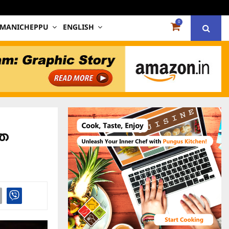
0
 MANICHEPPU
ENGLISH
്ഞ