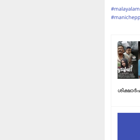
#malayalam
#manichep
ശിക്ഷാർഹ