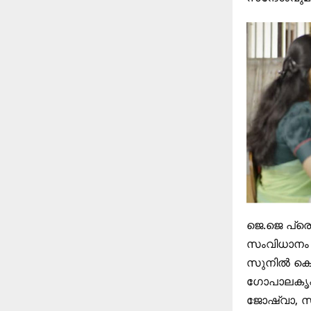
ജെ.ജെ പ്രൊ
സംവിധാനം 
സുനിൽ കെ.എ
ഗോപാലകൃഷ്
ജോഷ്വാ, സ