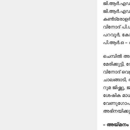
ജി.ആർ.എഡ്
ജി.ആർ.എഡ്
കൺട്രോളർ –
വിനോദ് പി.
പറവൂർ, കോസ
പി.ആർ.ഒ 
ചെമ്പിൽ അ
മേരിക്കുട
വിനോദ് വെള
ചാലങ്ങാടി
റുമ ജിഷ്ണു
ശേഷിക മാധ
വേണുഗോപാ
അഭിനയിക്കുന
– അയ്മന