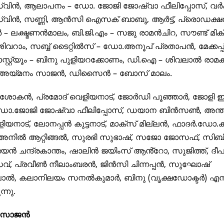
വിൻ, ആലാപനം – ഡോ. ജോജി ജോഷ്വാ ഫീലിപ്പോസ്, വർക
വിൻ, സണ്ണി, ആൻസി ഐസക് ബാബു, ആർട്ട്, പ്രൊഡക്
 ലക്ഷ്മണൻമാലം, ബി.ജി.എം – സജു രാമൻചിറ, സൗണ്ട് മിക്
ശിവറാം, സബ്ബ് ടൈറ്റിൽസ് – ഡോ.അനൂപ് പ്രതാപൻ, മേക്കപ്പ്
്റ്റ്യൂം – ബിനു പുളിയറക്കോണം, ഡി.ഐ – ശിവലാൽ രാമകൃ
– അയ്മനം സാജൻ, ഡിസൈൻ – ബോസ് മാലം.
ശോകൻ, പ്രമോദ് വെളിയനാട്, ജോർഡി പൂഞ്ഞാർ, ജോളി
്ടി, ഡോ.ജോജി ജോഷ്വാ ഫീലിപ്പോസ്, ഡയാന ബിൻസൺ, അന്
ിയനാട്, ലോനപ്പൻ കുട്ടനാട്, മാക്സ് മില്ലൻ, ഫാദർ.ഡോ.
, അനിൽ ആറ്റിങ്ങൽ, സുരഭി സുഭാഷ്, സജോ ജോസഫ്, സിബി
, ജയൻ ചന്ദ്രകാന്തം, ഷാലിൻ ജയിംസ് ആൻ്റോ, സുജിത്ത്, ദീ
വ്, പ്രവീൺ നീലാംബരൻ, ജിൻസി ചിന്നപ്പൻ, സുഘോഷ്
ൽ, കലാനിലയം സനൽകുമാർ, ബിനു (വൃക്ഷഡോക്ടർ) എന്
്നു.
ം സാജൻ