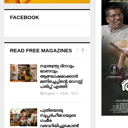
FACEBOOK
READ FREE MAGAZINES
സ്വാതന്ത്ര്യ ദിനവും
ഓണവും
ആഘോഷമാക്കാൻ
മണിച്ചെപ്പിന്റെ ഓഗസ്റ്റ്
പതിപ്പ് എത്തി!
August 1, 2026
0
പുതിയൊരു
സൂപ്പർഹീറോയുടെ
ഗംഭീര
വരവറിയിച്ചുകൊണ്ട്