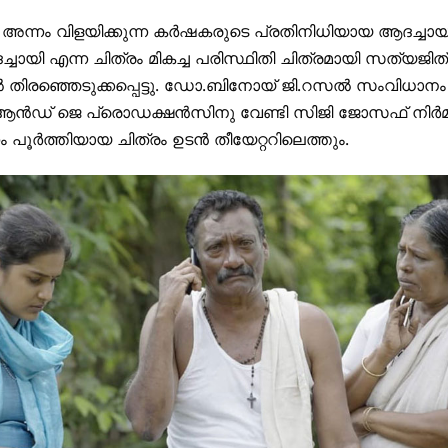
ിലെ അന്നം വിളയിക്കുന്ന കർഷകരുടെ പ്രതിനിധിയായ ആദച്ച
ചായി എന്ന ചിത്രം മികച്ച പരിസ്ഥിതി ചിത്രമായി സത്യജിത
ിരഞ്ഞെടുക്കപ്പെട്ടു. ഡോ.ബിനോയ് ജി.റസൽ സംവിധാ
ആൻഡ് ജെ പ്രൊഡക്ഷൻസിനു വേണ്ടി സിജി ജോസഫ് നിർമ്മിക
 പൂർത്തിയായ ചിത്രം ഉടൻ തീയേറ്ററിലെത്തും.