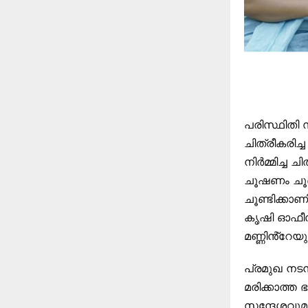
പരിസ്ഥിതി 
ചിത്രീകരിച്
നിർമ്മിച്ച 
ചൂഷണം ചൂണ്
ചൂണ്ടിക്കാ
കൃഷി ഓഫീസ
മണ്ണിൻ്റേയു
പ്രമുഖ നട
മരിക്കാത്ത 
സന്ദേശവുമാ