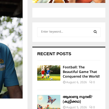
S
e
a
S
r
c
E
RECENT POSTS
h
f
A
o
Football: The
r
R
Beautiful Game That
:
Conquered the World!
C
August 6, 2026
0
H
ആരാണു സുന്ദരി?
(കുട്ടിക്കഥ)
August 5, 2026
0