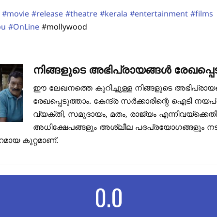
#movie
#release
#theatre
#kerala
#entertainment
#films
pu
#OnLine
#mollywood
നിങ്ങളുടെ അഭിപ്രായങ്ങൾ രേഖപ്പെട
ഈ ലേഖനത്തെ കുറിച്ചുള്ള നിങ്ങളുടെ അഭിപ്രായ
രേഖപ്പെടുത്താം. കേന്ദ്ര സർക്കാരിന്റെ ഐടി നയപ
വ്യക്തി, സമുദായം, മതം, രാജ്യം എന്നിവയ്ക്കെത
അധിക്ഷേപങ്ങളും അശ്ലീല പദപ്രയോഗങ്ങളും നടത
മായ കുറ്റമാണ്.
0.0