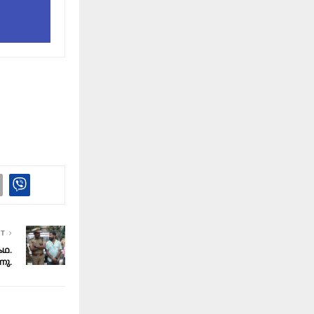
ST
കഥ.
നു.