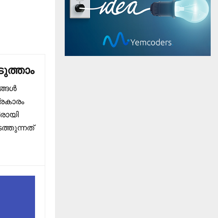
ുത്താം
ങ്ങൾ
്രകാരം
ിരായി
്തുന്നത്