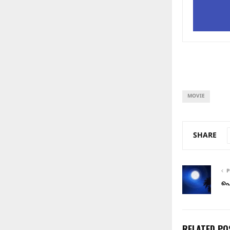
MOVIE
SHARE
P
പൊ
RELATED PO