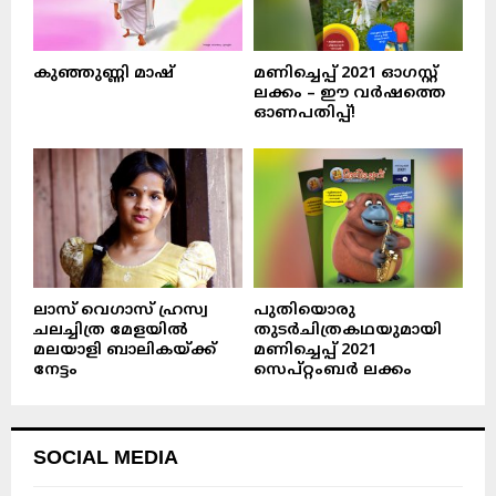
കുഞ്ഞുണ്ണി മാഷ്‌
മണിച്ചെപ്പ് 2021 ഓഗസ്റ്റ്
ലക്കം – ഈ വർഷത്തെ
ഓണപതിപ്പ്!
ലാസ് വെഗാസ് ഹ്രസ്വ
പുതിയൊരു
ചലച്ചിത്ര മേളയിൽ
തുടർചിത്രകഥയുമായി
മലയാളി ബാലികയ്ക്ക്
മണിച്ചെപ്പ് 2021
നേട്ടം
സെപ്റ്റംബർ ലക്കം
SOCIAL MEDIA