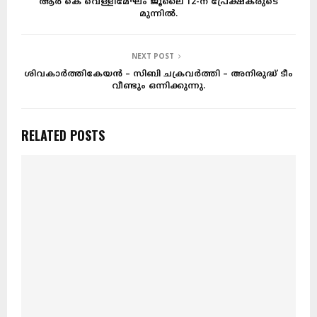
ആർ കെ വെള്ളിമേഘം ജൂലൈ 12-ന് പ്രേക്ഷകരുടെ
മുന്നിൽ.
NEXT POST
ശിവകാർത്തികേയൻ – സിബി ചക്രവർത്തി – അനിരുദ്ധ് ടീം
വീണ്ടും ഒന്നിക്കുന്നു.
RELATED POSTS