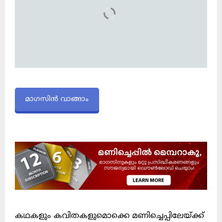
മാഗസിൻ വാങ്ങാം
കഥകളും കവിതകളുമൊക്കെ മണിച്ചെപ്പിലേയ്ക്ക്