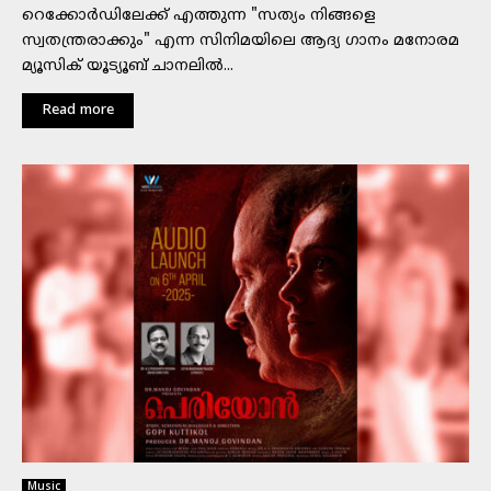
റെക്കോർഡിലേക്ക് എത്തുന്ന "സത്യം നിങ്ങളെ
സ്വതന്ത്രരാക്കും" എന്ന സിനിമയിലെ ആദ്യ ഗാനം മനോരമ
മ്യൂസിക് യൂട്യൂബ് ചാനലിൽ...
Read more
Music