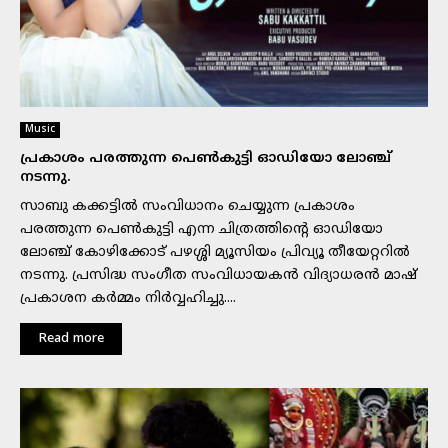
Music
പ്രകാശം പരത്തുന്ന പെൺകുട്ടി ഓഡിയോ ലോഞ്ച്
നടന്നു.
സാബു കക്കട്ടിൽ സംവിധാനം ചെയ്യുന്ന പ്രകാശം
പരത്തുന്ന പെൺകുട്ടി എന്ന ചിത്രത്തിന്റെ ഓഡിയോ
ലോഞ്ച് കോഴിക്കോട് പഴശ്ശി മ്യൂസിയം പ്രിവ്യൂ തീയേറ്ററിൽ
നടന്നു. പ്രസിദ്ധ സംഗീത സംവിധായകൻ വിദ്യാധരൻ മാഷ്
പ്രകാശന കർമ്മം നിർവ്വഹിച്ചു....
Read more