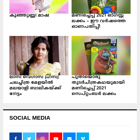
കുഞ്ഞുണ്ണി മാഷ്‌
മണിച്ചെപ്പ് 2021 ഓഗസ്റ്റ്
ലക്കം – ഈ വർഷത്തെ
ഓണപതിപ്പ്!
ലാസ് വെഗാസ് ഹ്രസ്വ
പുതിയൊരു
ചലച്ചിത്ര മേളയിൽ
തുടർചിത്രകഥയുമായി
മലയാളി ബാലികയ്ക്ക്
മണിച്ചെപ്പ് 2021
നേട്ടം
സെപ്റ്റംബർ ലക്കം
SOCIAL MEDIA