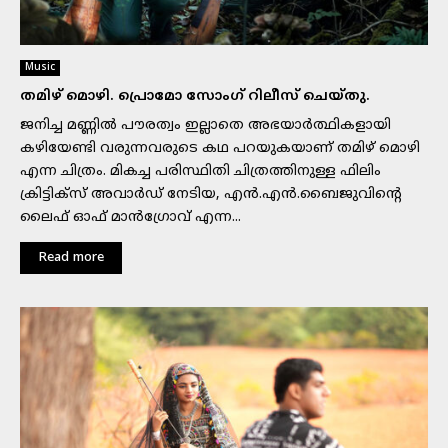
Music
തമിഴ് മൊഴി. പ്രൊമോ സോംഗ് റിലീസ് ചെയ്തു.
ജനിച്ച മണ്ണിൽ പൗരത്വം ഇല്ലാതെ അഭയാർത്ഥികളായി
കഴിയേണ്ടി വരുന്നവരുടെ കഥ പറയുകയാണ് തമിഴ് മൊഴി
എന്ന ചിത്രം. മികച്ച പരിസ്ഥിതി ചിത്രത്തിനുള്ള ഫിലിം
ക്രിട്ടിക്സ് അവാർഡ് നേടിയ, എൻ.എൻ.ബൈജുവിന്റെ
ലൈഫ് ഓഫ് മാൻഗ്രോവ് എന്ന...
Read more