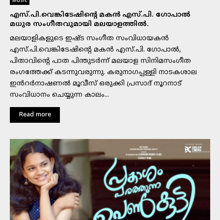
Music
എസ്.പി.വെങ്കിടേഷിന്റെ മകൻ എസ്.പി. ഗോപാൽ
മധുര സംഗീതവുമായി മലയാളത്തിൽ.
മലയാളികളുടെ ഇഷ്ട സംഗീത സംവിധായകൻ
എസ്.പി.വെങ്കിടേഷിന്റെ മകൻ എസ്.പി. ഗോപാൽ,
പിതാവിന്റെ പാത പിന്തുടർന്ന് മലയാള സിനിമസംഗീത
രംഗത്തേക്ക് കടന്നുവരുന്നു. കരുനാഗപ്പള്ളി നാടകശാല
ഇൻറർനാഷണൽ മൂവീസ് ഒരുക്കി പ്രസാദ് നൂറനാട്
സംവിധാനം ചെയ്യുന്ന കാലം...
Read more