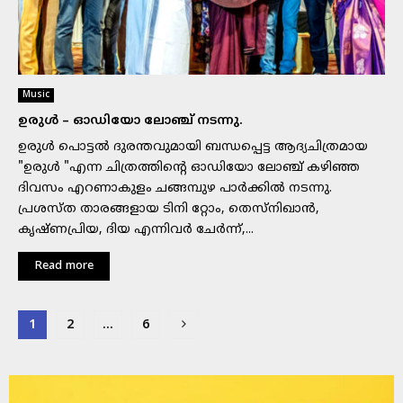
Music
ഉരുൾ – ഓഡിയോ ലോഞ്ച് നടന്നു.
ഉരുൾ പൊട്ടൽ ദുരന്തവുമായി ബന്ധപ്പെട്ട ആദ്യചിത്രമായ
"ഉരുൾ "എന്ന ചിത്രത്തിന്റെ ഓഡിയോ ലോഞ്ച് കഴിഞ്ഞ
ദിവസം എറണാകുളം ചങ്ങമ്പുഴ പാർക്കിൽ നടന്നു.
പ്രശസ്ത താരങ്ങളായ ടിനി റ്റോം, തെസ്നിഖാൻ,
കൃഷ്ണപ്രിയ, ദിയ എന്നിവർ ചേർന്ന്,...
Read more
Posts
1
2
…
6
navigation