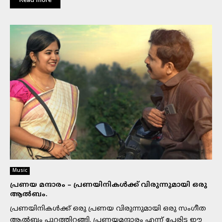
Read more
Music
പ്രണയ മന്ദാരം – പ്രണയിനികൾക്ക് വിരുന്നുമായി ഒരു
ആൽബം.
പ്രണയിനികൾക്ക് ഒരു പ്രണയ വിരുന്നുമായി ഒരു സംഗീത
ആൽബം പുറത്തിറങ്ങി. പ്രണയമന്ദാരം എന്ന് പേരിട്ട ഈ