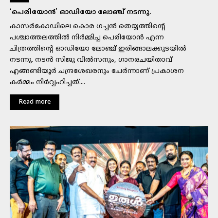
‘പെരിയോൻ’ ഓഡിയോ ലോഞ്ച് നടന്നു.
കാസർകോഡിലെ കൊര ഗച്ചൻ തെയ്യത്തിന്റെ
പശ്ചാത്തലത്തിൽ നിർമ്മിച്ച പെരിയോൻ എന്ന
ചിത്രത്തിന്റെ ഓഡിയോ ലോഞ്ച് ഇരിങ്ങാലക്കുടയിൽ
നടന്നു. നടൻ സിജു വിൽസനും, ഗാനരചയിതാവ്
എങ്ങണ്ടിയൂർ ചന്ദ്രശേഖരനും ചേർന്നാണ് പ്രകാശന
കർമ്മം നിർവ്വഹിച്ചത്....
Read more