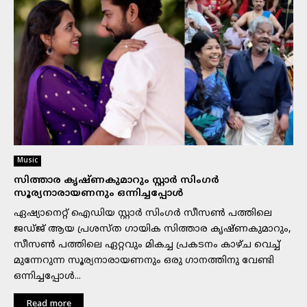
Music
സിത്താര കൃഷ്ണകുമാറും സ്റ്റാർ സിംഗർ
സൂര്യനാരായണനും ഒന്നിച്ചപ്പോൾ
ഏഷ്യാനെറ്റ് ഐഡിയ സ്റ്റാർ സിംഗർ സീസൺ പത്തിലെ
ജഡ്ജ് ആയ പ്രശസ്ത ഗായിക സിത്താര കൃഷ്ണകുമാറും,
സീസൺ പത്തിലെ ഏറ്റവും മികച്ച പ്രകടനം കാഴ്ച വെച്ച്
മുന്നേറുന്ന സൂര്യനാരായണനും ഒരു ഗാനത്തിനു വേണ്ടി
ഒന്നിച്ചപ്പോൾ...
Read more