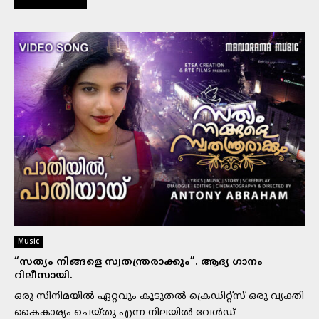
Music
“സത്യം നിങ്ങളെ സ്വതന്ത്രരാക്കും”. ആദ്യ ഗാനം
റിലീസായി.
ഒരു സിനിമയിൽ ഏറ്റവും കൂടുതൽ ക്രെഡിറ്റ്സ് ഒരു വ്യക്തി
കൈകാര്യം ചെയ്തു എന്ന നിലയിൽ വേൾഡ്