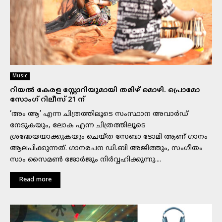
Music
റിയൽ കേരള സ്റ്റോറിയുമായി തമിഴ് മൊഴി. പ്രൊമോ
സോംഗ് റിലീസ് 21 ന്
‘അം ആ’ എന്ന ചിത്രത്തിലൂടെ സംസ്ഥാന അവാർഡ്
നേടുകയും, ലോക എന്ന ചിത്രത്തിലൂടെ
ശ്രദ്ധേയയാക്കുകയും ചെയ്ത സേബാ ടോമി ആണ് ഗാനം
ആലപിക്കുന്നത്. ഗാനരചന ഡി.ബി അജിത്തും, സംഗീതം
സാം സൈമൺ ജോർജും നിർവ്വഹിക്കുന്നു....
Read more