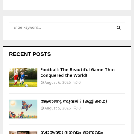
S
e
a
S
r
c
E
RECENT POSTS
h
f
A
o
Football: The Beautiful Game That
r
Conquered the World!
R
:
August 6, 2026
0
C
H
ആരാണു സുന്ദരി? (കുട്ടിക്കഥ)
August 5, 2026
0
സ്വാതന്ത്ര്യ ദിനവും ഓണവും