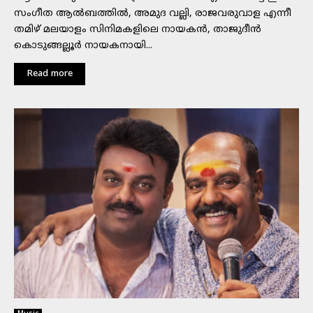
സംഗീത ആൽബത്തിൽ, അമുദ വല്ലി, രാജവരുവാള എന്നീ
തമിഴ് മലയാളം സിനിമകളിലെ നായകൻ, താജുദീൻ
കൊടുങ്ങല്ലൂർ നായകനായി...
Read more