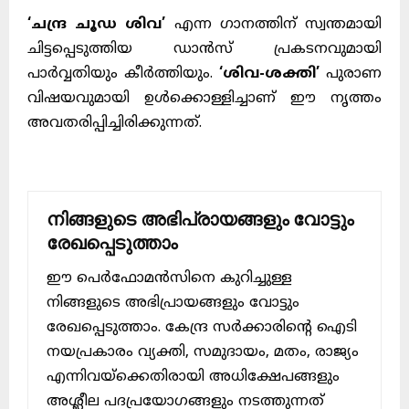
‘ചന്ദ്ര ചൂഡ ശിവ’
എന്ന ഗാനത്തിന് സ്വന്തമായി
ചിട്ടപ്പെടുത്തിയ ഡാൻസ് പ്രകടനവുമായി
പാർവ്വതിയും കീർത്തിയും.
‘ശിവ-ശക്തി’
പുരാണ
വിഷയവുമായി ഉൾക്കൊള്ളിച്ചാണ് ഈ നൃത്തം
അവതരിപ്പിച്ചിരിക്കുന്നത്.
നിങ്ങളുടെ അഭിപ്രായങ്ങളും വോട്ടും
രേഖപ്പെടുത്താം
ഈ പെർഫോമൻസിനെ കുറിച്ചുള്ള
നിങ്ങളുടെ അഭിപ്രായങ്ങളും വോട്ടും
രേഖപ്പെടുത്താം. കേന്ദ്ര സർക്കാരിന്റെ ഐടി
നയപ്രകാരം വ്യക്തി, സമുദായം, മതം, രാജ്യം
എന്നിവയ്ക്കെതിരായി അധിക്ഷേപങ്ങളും
അശ്ലീല പദപ്രയോഗങ്ങളും നടത്തുന്നത്