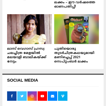
ലക്കം – ഈ വർഷത്തെ
ഓണപതിപ്പ്!
ലാസ് വെഗാസ് ഹ്രസ്വ
പുതിയൊരു
ചലച്ചിത്ര മേളയിൽ
തുടർചിത്രകഥയുമായി
മലയാളി ബാലികയ്ക്ക്
മണിച്ചെപ്പ് 2021
നേട്ടം
സെപ്റ്റംബർ ലക്കം
SOCIAL MEDIA