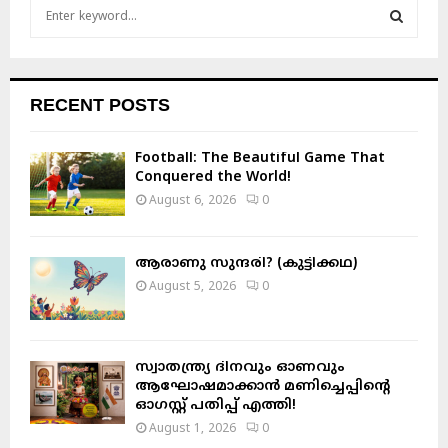
S
e
a
S
r
c
E
RECENT POSTS
h
f
A
o
Football: The Beautiful Game That
r
Conquered the World!
R
:
August 6, 2026
0
C
H
ആരാണു സുന്ദരി? (കുട്ടിക്കഥ)
August 5, 2026
0
സ്വാതന്ത്ര്യ ദിനവും ഓണവും
ആഘോഷമാക്കാൻ മണിച്ചെപ്പിന്റെ
ഓഗസ്റ്റ് പതിപ്പ് എത്തി!
August 1, 2026
0