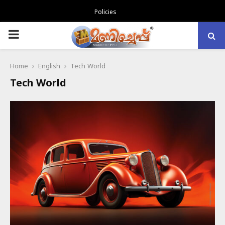
Policies
PRIMARY
MENU
Home
English
Tech World
Tech World