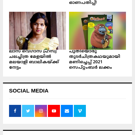
ഓണപതിപ്പ്!
ലാസ് വെഗാസ് ഹ്രസ്വ
പുതിയൊരു
ചലച്ചിത്ര മേളയിൽ
തുടർചിത്രകഥയുമായി
മലയാളി ബാലികയ്ക്ക്
മണിച്ചെപ്പ് 2021
നേട്ടം
സെപ്റ്റംബർ ലക്കം
SOCIAL MEDIA