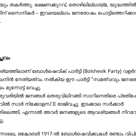
ം തകർത്തു. ഭക്ഷണക്കുറവ്, തൊഴിലില്ലായ്മ, യുദ്ധത്തിൽ 
്കിന് സൈനികർ – ഇവയെല്ലാം ജനരോഷം പൊട്ടിത്തെറിക്ക
.
്ലവം
ത്തിലാണ് ബോൾഷെവിക് പാർട്ടി (
Bolshevik Party
) വളർന
 ലെനിൻ നേത്യത്വം നൽകിയ ഈ പാർട്ടി “സമത്വവും ജനഭ
ുന്നോട്ട് വെച്ചു.
രുവരിയിൽ ജനങ്ങൾ തെരുവിലിറങ്ങി സാറിനെതിരെ പ്രതി
ടുവിൽ സാർ നിക്കോളസ്
II
രാജിവച്ചു. ഇടക്കാല സർക്കാർ
ിലെത്തി, എന്നാൽ അവർ ജനങ്ങളുടെ ആവശ്യങ്ങൾ നിറവേറ
ു.
ന്നാലെ, ഒക്ടോബർ 1917-ൽ ബോൾഷെവിക്കുകൾ രണ്ടാം വിപ്