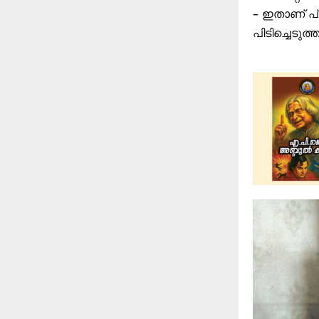
– ഇതാണ് പ്
പിടിച്ചെടുത