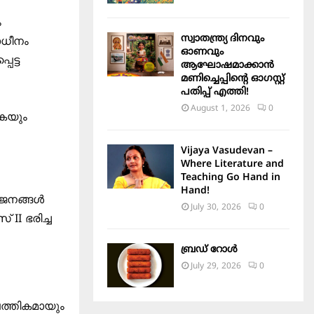
ം
സ്വാതന്ത്ര്യ ദിനവും
ാധീനം
ഓണവും
െട്ട
ആഘോഷമാക്കാൻ
മണിച്ചെപ്പിന്റെ ഓഗസ്റ്റ്
പതിപ്പ് എത്തി!
August 1, 2026
0
ുകയും
Vijaya Vasudevan –
Where Literature and
Teaching Go Hand in
Hand!
േ ജനങ്ങൾ
July 30, 2026
0
ളസ്
II
ഭരിച്ച
ബ്രഡ് റോൾ
July 29, 2026
0
പത്തികമായും