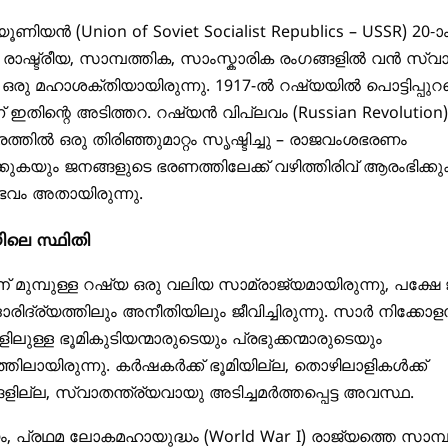
് യൂണിയൻ (
Union of Soviet Socialist Republics – USSR
) 20-ാ
്റെ രാഷ്ട്രീയ, സാമ്പത്തിക, സാംസ്കാരിക രംഗങ്ങളിൽ വൻ സ്വ
ഒരു മഹാശക്തിയായിരുന്നു. 1917-ൽ റഷ്യയിൽ പൊട്ടിപ്പുറപ്പ
 ഇതിന്റെ അടിത്തറ. റഷ്യൻ വിപ്ലവം (
Russian Revolution
)
്തിൽ ഒരു തിരിഞ്ഞുമാറ്റം സൃഷ്ടിച്ചു – രാജവംശഭരണം
കയും ജനങ്ങളുടെ ഭരണത്തിലേക്ക് വഴിത്തിരിവ് ആരംഭിക്ക
വം അതായിരുന്നു.
ിലെ സ്ഥിതി
ന് മുമ്പുള്ള റഷ്യ ഒരു വലിയ സാമ്രാജ്യമായിരുന്നു, പക്ഷ
ാരിദ്ര്യത്തിലും അനീതിയിലും ജീവിച്ചിരുന്നു. സാർ നിക്കോ
ിലുള്ള ഭൂമികുടിയന്മാരുടെയും പ്രഭുക്കന്മാരുടെയും
്തിലായിരുന്നു. കർഷകർക്ക് ഭൂമിയില്ല, തൊഴിലാളികൾക്ക്
ല്ല, സ്വാതന്ത്ര്യവായു അടിച്ചമർത്തപ്പെട്ട അവസ്ഥ.
 പ്രഥമ ലോകമഹായുദ്ധം (
World War I
) രാജ്യത്തെ സാമ്