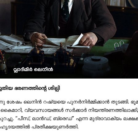
തിയ ഭരണത്തിന്റെ ശില്പി
നു ശേഷം ലെനിൻ റഷ്യയെ പുനർനിർമ്മിക്കാൻ തുടങ്ങി. ഭൂമ
 കൈമാറി, വ്യവസായങ്ങൾ സർക്കാർ നിയന്ത്രണത്തിലാക്കി
റച്ചു. “പീസ്, ലാൻഡ്, ബ്രെഡ്” എന്ന മുദ്രാവാക്യം ലക്ഷക്
 ഹൃദയത്തിൽ പ്രതീക്ഷയുണർത്തി.