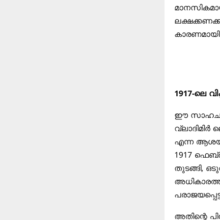
മാനസികമായു
ലക്ഷക്കണക
കാരണമായി
1917-ലെ വിപ
ഈ സാഹചര്യ
വ്ലാദിമിർ
എന്ന ആശയം മ
1917 ഫെബ്
തുടങ്ങി, ഒ
അധികാരത്ത
പരാജയപ്പെട്ട
അതിന്റെ പി