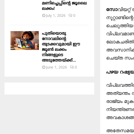
മണിച്ചെപ്പിന്റെ ജൂലൈ
ലക്കം!
സോ
വിയറ്റ
July 1, 2026
0
നൂറ്റാണ്ടിന
ചെലുത്തിയ 
പുതിയൊരു
വിപ്ലവമാണ്
നോവലിന്റെ
ലോകചരിത്രത
തുടക്കവുമായി ഈ
ജൂൺ ലക്കം
അവസാനിക്കു
നിങ്ങളുടെ
ചെയ്ത സംഭ
അടുത്തേയ്ക്ക്…
June 1, 2026
0
പഴയ റഷ്യയ
വിപ്ലവത്തി
അത്യന്തം ദ
രാജ്യം മുകള
നിയന്ത്രണത
അവകാശങ്ങളി
അതേസമയം,