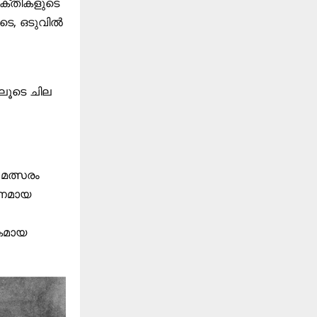
ക്തികളുടെ
ടെ, ഒടുവിൽ
ിലൂടെ ചില
 മത്സരം
ഠിനമായ
കമായ