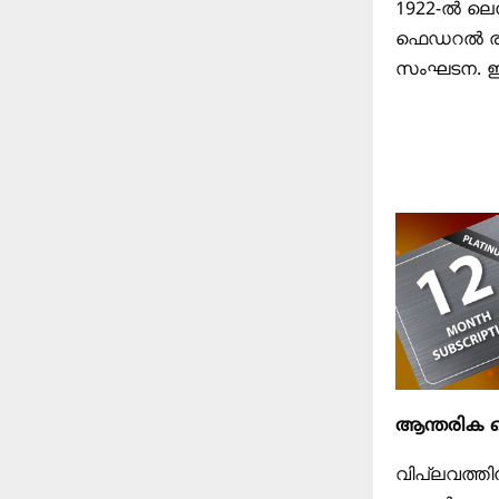
1922-ൽ ലെ
ഫെഡറൽ രാഷ്
സംഘടന. ഇത
ആന്തരിക വെ
വിപ്ലവത്തിന