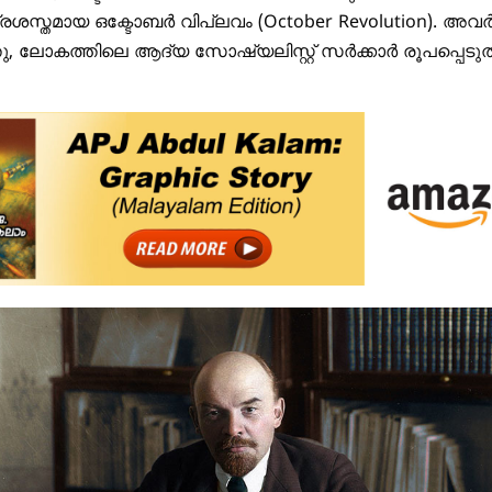
രശസ്തമായ ഒക്ടോബർ വിപ്ലവം (
October Revolution
). അവ
്തു, ലോകത്തിലെ ആദ്യ സോഷ്യലിസ്റ്റ് സർക്കാർ രൂപപ്പെടുത്