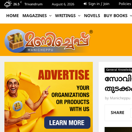
C
Sign in / Join
Policies
26.5
Trivandrum
August 6, 2026
HOME
MAGAZINES
WRITINGS
NOVELS
BUY BOOKS
General Knowled
സോവിയ
തുടക്ക
by
Manicheppu
SHARE