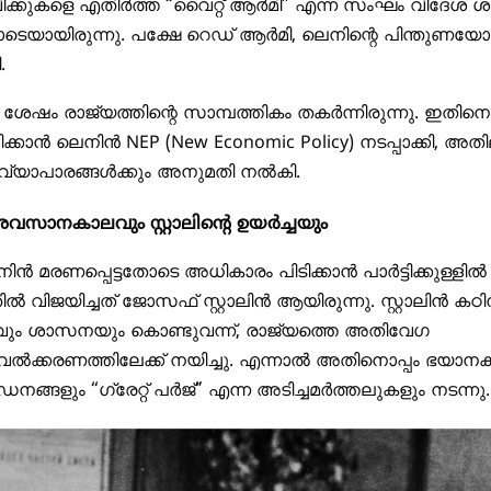
കുകളെ എതിർത്ത “വൈറ്റ് ആർമി” എന്ന സംഘം വിദേശ ശ
െയായിരുന്നു. പക്ഷേ റെഡ് ആർമി, ലെനിന്റെ പിന്തുണയോ
.
ു ശേഷം രാജ്യത്തിന്റെ സാമ്പത്തികം തകർന്നിരുന്നു. ഇതിനെ
പിക്കാൻ ലെനിൻ
NEP (New Economic Policy)
നടപ്പാക്കി, അത
വ്യാപാരങ്ങൾക്കും അനുമതി നൽകി.
വസാനകാലവും സ്റ്റാലിന്റെ ഉയർച്ചയും
ിൻ മരണപ്പെട്ടതോടെ അധികാരം പിടിക്കാൻ പാർട്ടിക്കുള്ളിൽ
തിൽ വിജയിച്ചത് ജോസഫ് സ്റ്റാലിൻ ആയിരുന്നു. സ്റ്റാലിൻ ക
വും ശാസനയും കൊണ്ടുവന്ന്, രാജ്യത്തെ അതിവേഗ
ക്കരണത്തിലേക്ക് നയിച്ചു. എന്നാൽ അതിനൊപ്പം ഭയാന
ീഡനങ്ങളും “ഗ്രേറ്റ് പർജ്” എന്ന അടിച്ചമർത്തലുകളും നടന്നു.