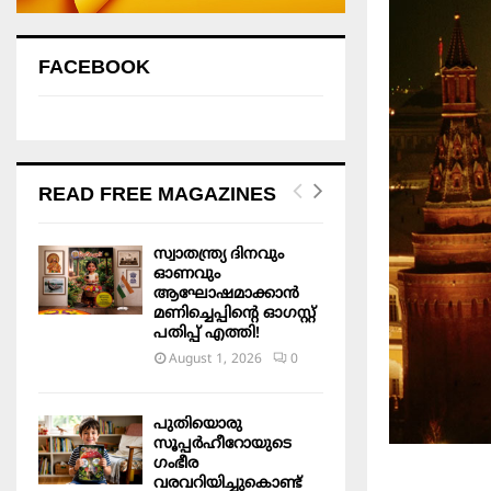
FACEBOOK
READ FREE MAGAZINES
സ്വാതന്ത്ര്യ ദിനവും
ഓണവും
ആഘോഷമാക്കാൻ
മണിച്ചെപ്പിന്റെ ഓഗസ്റ്റ്
പതിപ്പ് എത്തി!
August 1, 2026
0
പുതിയൊരു
സൂപ്പർഹീറോയുടെ
ഗംഭീര
വരവറിയിച്ചുകൊണ്ട്