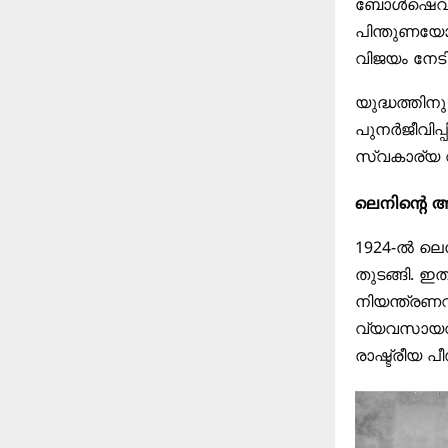
ബോൾഷെവിക്
പിന്തുണയോട
വിജയം നേടി
യുദ്ധത്തിന
പുനർജീവിപ്
സ്വകാര്യ 
ലെനിന്റെ അ
1924-ൽ ലെന
തുടങ്ങി. ഇ
നിയന്ത്രണ
വ്യവസായവൽ
രാഷ്ട്രീയ പ