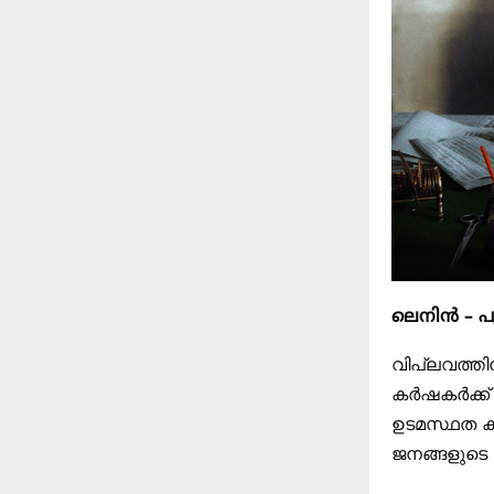
ലെനിൻ – പു
വിപ്ലവത്തി
കർഷകർക്ക്
ഉടമസ്ഥത കു
ജനങ്ങളുടെ