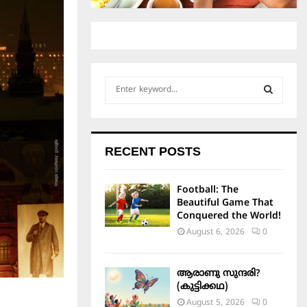
S
e
a
S
r
c
E
RECENT POSTS
h
f
A
o
Football: The
r
R
Beautiful Game That
:
Conquered the World!
C
August 6, 2026
0
H
ആരാണു സുന്ദരി?
(കുട്ടിക്കഥ)
August 5, 2026
0