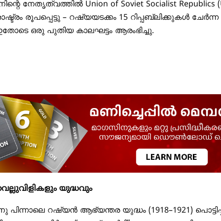
നിന്റെ നേതൃത്വത്തിൽ
Union of Soviet Socialist Republics
ട്രം രൂപപ്പെട്ടു – റഷ്യയടക്കം 15 റിപ്പബ്ലിക്കുകൾ ചേർന
ോടെ ഒരു പുതിയ കാലഘട്ടം ആരംഭിച്ചു.
ല്ലുവിളികളും യുദ്ധവും
ു പിന്നാലെ റഷ്യൻ ആഭ്യന്തര യുദ്ധം (1918–1921) പൊട്ടിപ്പുറ