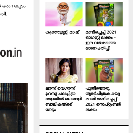
ർ ഭരണകൂടം
തി.
കുഞ്ഞുണ്ണി മാഷ്‌
മണിച്ചെപ്പ് 2021
ഓഗസ്റ്റ് ലക്കം –
ഈ വർഷത്തെ
ഓണപതിപ്പ്!
ലാസ് വെഗാസ്
പുതിയൊരു
ഹ്രസ്വ ചലച്ചിത്ര
തുടർചിത്രകഥയു
മേളയിൽ മലയാളി
മായി മണിച്ചെപ്പ്
ബാലികയ്ക്ക്
2021 സെപ്റ്റംബർ
നേട്ടം
ലക്കം