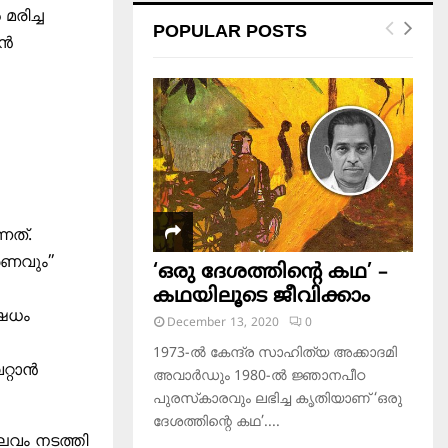
മരിച്ച
POPULAR POSTS
ാൻ
്നത്.
രണവും”
‘ഒരു ദേശത്തിന്റെ കഥ’ –
കഥയിലൂടെ ജീവിക്കാം
ഷേധം
December 13, 2020
0
1973-ല്‍ കേന്ദ്ര സാഹിത്യ അക്കാദമി
്റാൻ
അവാര്‍ഡും 1980-ല്‍ ജ്ഞാനപീഠ
പുരസ്‌കാരവും ലഭിച്ച കൃതിയാണ് ‘ഒരു
ദേശത്തിന്റെ കഥ’....
ലവം നടത്തി