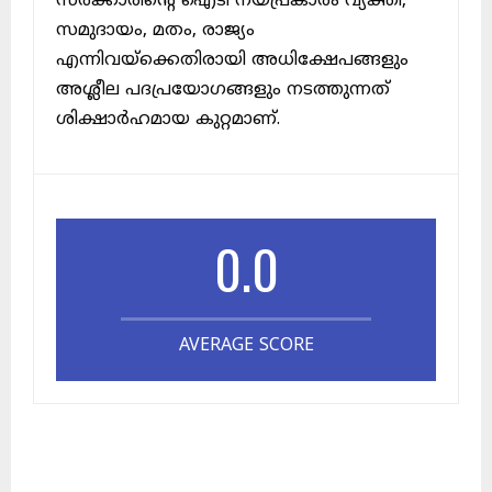
സർക്കാരിന്റെ ഐടി നയപ്രകാരം വ്യക്തി,
സമുദായം, മതം, രാജ്യം
എന്നിവയ്ക്കെതിരായി അധിക്ഷേപങ്ങളും
അശ്ലീല പദപ്രയോഗങ്ങളും നടത്തുന്നത്
ശിക്ഷാർഹമായ കുറ്റമാണ്.
0.0
AVERAGE SCORE