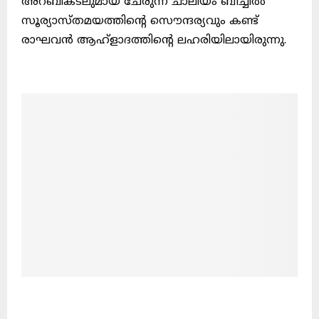
അറബികടലുമായ്‌ ചേരുന്ന ചാലിയം ബീച്ചില്‍
സൂര്യാസ്തമയത്തിന്റെ സൌന്ദര്യവും കണ്ട്‌
രാഘവന്‍ ആഹ്ളാദത്തിന്റെ ലഹരിയിലായിരുന്നു.