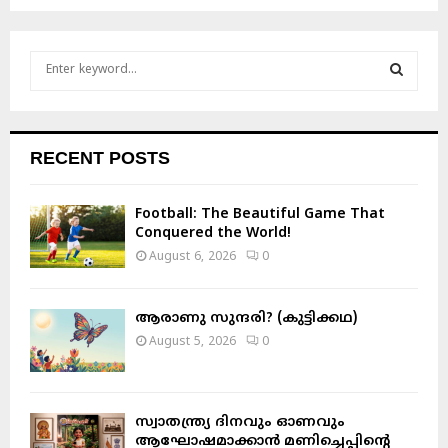
S
e
a
S
r
c
E
RECENT POSTS
h
f
A
o
Football: The Beautiful Game That
r
R
Conquered the World!
:
August 6, 2026
0
C
H
ആരാണു സുന്ദരി? (കുട്ടിക്കഥ)
August 5, 2026
0
സ്വാതന്ത്ര്യ ദിനവും ഓണവും
ആഘോഷമാക്കാൻ മണിച്ചെപ്പിന്റെ