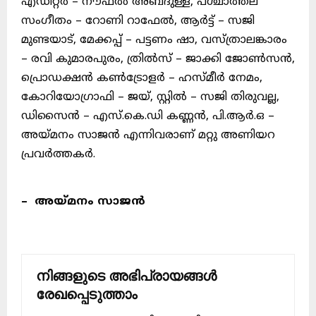
എഡിറ്റർ – നൗഫൽ അബ്ദുള്ള, പശ്ചാത്തല
സംഗീതം – റോണി റാഫേൽ, ആർട്ട് – സജി
മുണ്ടയാട്, മേക്കപ്പ് – പട്ടണം ഷാ, വസ്ത്രാലങ്കാരം
– രവി കുമാരപുരം, ത്രിൽസ് – ജാക്കി ജോൺസൻ,
പ്രൊഡക്ഷൻ കൺട്രോളർ – ഹസ്മീർ നേമം,
കോറിയോഗ്രാഫി – ജയ്, സ്റ്റിൽ – സജി തിരുവല്ല,
ഡിസൈൻ – എസ്.കെ.ഡി കണ്ണൻ, പി.ആർ.ഒ –
അയ്മനം സാജൻ എന്നിവരാണ് മറ്റു അണിയറ
പ്രവർത്തകർ.
– അയ്മനം സാജൻ
നിങ്ങളുടെ അഭിപ്രായങ്ങൾ
രേഖപ്പെടുത്താം