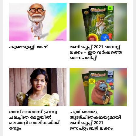
കുഞ്ഞുണ്ണി മാഷ്‌
മണിച്ചെപ്പ് 2021 ഓഗസ്റ്റ്
ലക്കം – ഈ വർഷത്തെ
ഓണപതിപ്പ്!
ലാസ് വെഗാസ് ഹ്രസ്വ
പുതിയൊരു
ചലച്ചിത്ര മേളയിൽ
തുടർചിത്രകഥയുമായി
മലയാളി ബാലികയ്ക്ക്
മണിച്ചെപ്പ് 2021
നേട്ടം
സെപ്റ്റംബർ ലക്കം