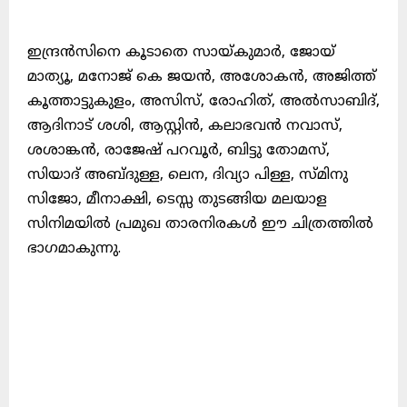
ഇന്ദ്രൻസിനെ കൂടാതെ സായ്‌കുമാർ, ജോയ്
മാത്യൂ, മനോജ് കെ ജയൻ, അശോകൻ, അജിത്ത്
കൂത്താട്ടുകുളം, അസിസ്, രോഹിത്, അൽസാബിദ്,
ആദിനാട് ശശി, ആസ്റ്റിൻ, കലാഭവൻ നവാസ്‌,
ശശാങ്കൻ, രാജേഷ് പറവൂർ, ബിട്ടു തോമസ്,
സിയാദ് അബ്ദുള്ള, ലെന, ദിവ്യാ പിള്ള, സ്മിനു
സിജോ, മീനാക്ഷി, ടെസ്സ തുടങ്ങിയ മലയാള
സിനിമയിൽ പ്രമുഖ താരനിരകൾ ഈ ചിത്രത്തിൽ
ഭാഗമാകുന്നു.