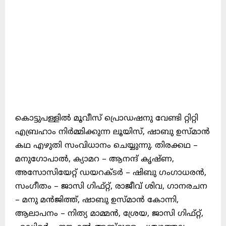
കൊട്ടുപള്ളിൽ മൂവീസ് പ്രൊഡഷനു വേണ്ടി റ്റിറ്റി
എബ്രഹാം നിർമ്മിക്കുന്ന ലൂയിസ്, ഷാബു ഉസ്മാൻ
കഥ എഴുതി സംവിധാനം ചെയ്യുന്നു. തിരക്കഥ –
മനുഗോപാൽ, ക്യാമറ – ആനന്ദ് കൃഷ്ണ,
അസോസിയേറ്റ് ഡയറക്ടർ – ഷിബു ഗംഗാധരൻ,
സംഗീതം – ജാസി ഗിഫ്റ്റ്, രാജീവ് ശിവ, ഗാനരചന
– മനു മൻജിത്ത്, ഷാബു ഉസ്മാൻ കോന്നി,
ആലാപനം – നിത്യ മാമ്മൻ, ശ്രേയ, ജാസി ഗിഫ്റ്റ്,