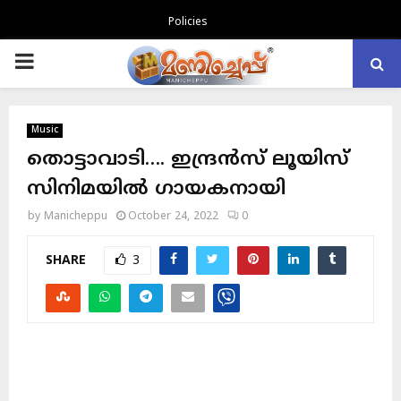
Policies
PRIMARY
MENU
Music
തൊട്ടാവാടി…. ഇന്ദ്രൻസ് ലൂയിസ്
സിനിമയിൽ ഗായകനായി
by
Manicheppu
October 24, 2022
0
SHARE
3