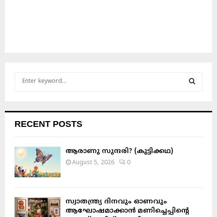
S
e
a
S
r
c
E
RECENT POSTS
h
f
A
o
ആരാണു സുന്ദരി? (കുട്ടിക്കഥ)
r
R
August 5, 2026
0
:
C
H
സ്വാതന്ത്ര്യ ദിനവും ഓണവും
ആഘോഷമാക്കാൻ മണിച്ചെപ്പിന്റെ