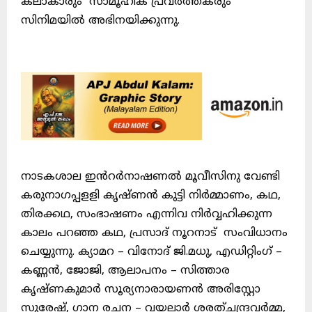
കലാകാരും സാമൂഹിക പ്രവർത്തകരും
സിനിമയിൽ അഭിനയിക്കുന്നു.
നാടകശാല ഇൻറർനാഷണൽ മൂവീസിനു വേണ്ടി
കരുനാഗപ്പളളി കൃഷ്ണൻ കുട്ടി നിർമ്മാണം, കഥ,
തിരക്കഥ, സംഭാഷണം എന്നിവ നിർവ്വഹിക്കുന്ന
കാലം പറഞ്ഞ കഥ, പ്രസാദ് നൂറനാട് സംവിധാനം
ചെയ്യുന്നു. ക്യാമറ – വിനോദ് ജി.മധു, എഡിറ്റിംഗ് –
കണ്ണൻ, ജോജി, ആലാപനം – സിത്താര
കൃഷ്ണകുമാർ സൂര്യനാരായണൻ അരിസ്റ്റോ
സുരേഷ്, ഗാന രചന – വയലാർ ശരത്ചന്ദ്രവർമ്മ,