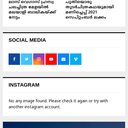
ലാസ് വെഗാസ് ഹ്രസ്വ
പുതിയൊരു
ചലച്ചിത്ര മേളയിൽ
തുടർചിത്രകഥയുമായി
മലയാളി ബാലികയ്ക്ക്
മണിച്ചെപ്പ് 2021
നേട്ടം
സെപ്റ്റംബർ ലക്കം
SOCIAL MEDIA
INSTAGRAM
No any image found. Please check it again or try with
another instagram account.