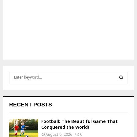
S
e
a
S
r
c
E
RECENT POSTS
h
f
A
o
Football: The Beautiful Game That
r
R
Conquered the World!
:
August 6, 2026
0