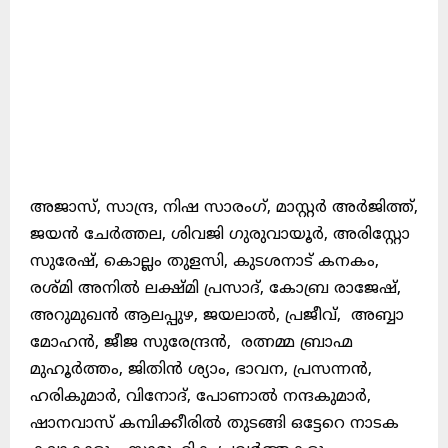
അജാസ്, സാന്ദ്ര, നിഷ സാരംഗ്, മാസ്റ്റർ അർജിത്ത്,
ജയൻ ചേർത്തല, ശിവജി ഗുരുവായൂർ, അരിസ്റ്റോ
സുരേഷ്, കൊല്ലം തുളസി, കുടശനാട് കനകം,
രശ്മി അനിൽ ലക്ഷ്മി പ്രസാദ്, കോബ്ര രാജേഷ്,
അറുമുഖൻ ആലപ്പുഴ, ജയലാൽ, പ്രജീവ്, അബ്ബാ
മോഹൻ, ജീജ സുരേന്ദ്രൻ, രത്നമ്മ ബ്രാഹ്മ
മുഹൂർത്തം, ജിതിൻ ശ്യാം, ഭാവന, പ്രസന്നൻ,
ഹരികുമാർ, വിനോദ്, പോണാൽ നന്ദകുമാർ,
ഷാനവാസ് കമ്പിക്കീരിൽ തുടങ്ങി ഒട്ടേറെ നാടക