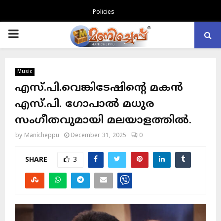
Policies
PRIMARY
MENU
Music
എസ്.പി.വെങ്കിടേഷിന്റെ മകൻ
എസ്.പി. ഗോപാൽ മധുര
സംഗീതവുമായി മലയാളത്തിൽ.
by
Manicheppu
December 31, 2025
0
SHARE
3