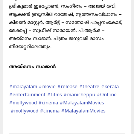
ശ്രീകുമാർ ഇടപ്പോൺ, സംഗീതം – അജയ് രവി,
ആക്ഷൻ ബ്രൂസിലി രാജേഷ്, നൃത്തസംവിധാനം –
കിരൺ മാസ്റ്റർ, ആർട്ട് – സന്തോഷ് പാപ്പനംകോട്,
മേക്കപ്പ് – സുധീഷ് നാരായൻ, പി.ആർ.ഒ –
അയ്മനം സാജൻ. ചിത്രം ജനുവരി മാസം
തീയേറ്ററിലെത്തും.
അയ്മനം സാജൻ
#malayalam
#movie
#release
#theatre
#kerala
#entertainment
#films
#manicheppu
#OnLine
#mollywood
#cinema
#MalayalamMovies
#mollywood
#cinema
#MalayalamMovies