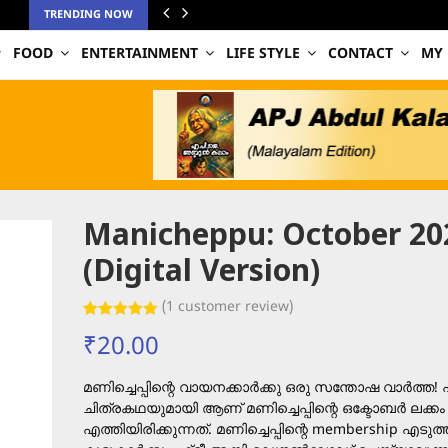
TRENDING NOW
FOOD
ENTERTAINMENT
LIFE STYLE
CONTACT
MY
Manicheppu: October 20
(Digital Version)
(
1
customer review)
Rated
1
5.00
₹
20.00
out of 5
based on
customer
rating
മണിച്ചെപ്പിന്റെ വായനക്കാർക്കു ഒരു സന്തോഷ വാർത്ത
ചിത്രകഥയുമായി ആണ് മണിച്ചെപ്പിന്റെ ഒക്ടോബർ ലക്കം
എത്തിയിരിക്കുന്നത്. മണിച്ചെപ്പിന്റെ membership എടു