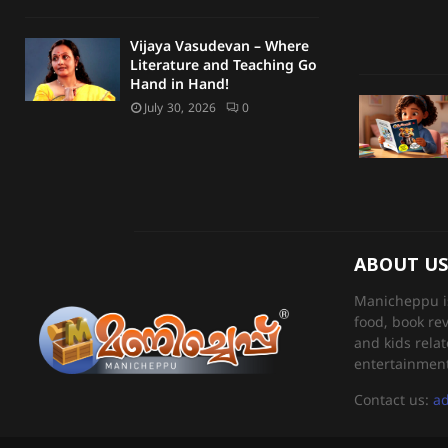
Vijaya Vasudevan – Where
Literature and Teaching Go
Hand in Hand!
July 30, 2026
0
ABOUT US
Manicheppu is 
food, book re
and kids relat
entertainment
Contact us:
a