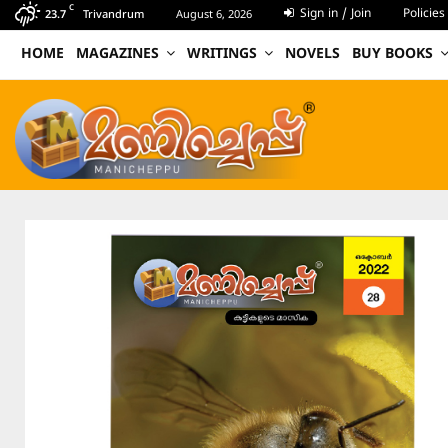
C
Sign in / Join
Policies
23.7
Trivandrum
August 6, 2026
HOME
MAGAZINES
WRITINGS
NOVELS
BUY BOOKS