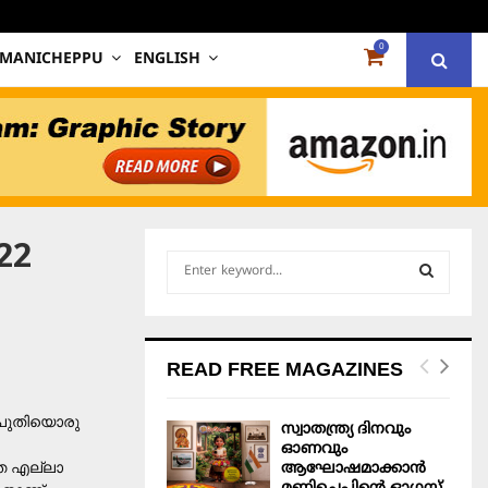
0
 MANICHEPPU
ENGLISH
22
S
e
a
S
r
c
E
READ FREE MAGAZINES
h
f
A
o
! പുതിയൊരു
സ്വാതന്ത്ര്യ ദിനവും
r
R
ഓണവും
:
ത്ത എല്ലാ
ആഘോഷമാക്കാൻ