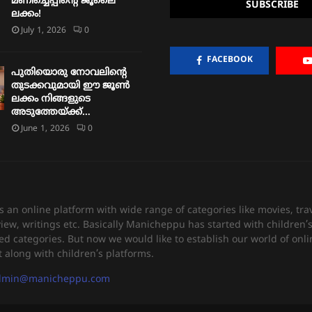
മണിച്ചെപ്പിന്റെ ജൂലൈ
ലക്കം!
July 1, 2026
0
FACEBOOK
പുതിയൊരു നോവലിന്റെ
തുടക്കവുമായി ഈ ജൂൺ
ലക്കം നിങ്ങളുടെ
അടുത്തേയ്ക്ക്…
June 1, 2026
0
an online platform with wide range of categories like movies, trav
view, writings etc. Basically Manicheppu has started with children
ed categories. But now we would like to establish our world of onli
 along with children’s platforms.
dmin@manicheppu.com