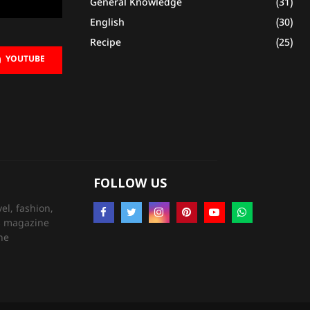
General Knowledge
(31)
English
(30)
Recipe
(25)
YOUTUBE
FOLLOW US
el, fashion,
’s magazine
ne