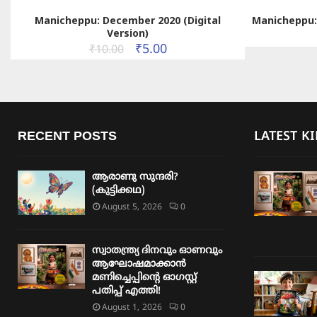
Manicheppu: December 2020 (Digital
Manicheppu: 
Version)
₹
5.00
₹
10.00
RECENT POSTS
LATEST K
ആരാണു സുന്ദരി?
(കുട്ടിക്കഥ)
August 5, 2026
0
സ്വാതന്ത്ര്യ ദിനവും ഓണവും
ആഘോഷമാക്കാൻ
മണിച്ചെപ്പിന്റെ ഓഗസ്റ്റ്
പതിപ്പ് എത്തി!
August 1, 2026
0