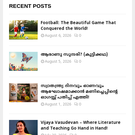
c
E
RECENT POSTS
h
f
A
o
Football: The Beautiful Game That
r
R
Conquered the World!
:
August 6, 2026
0
C
H
ആരാണു സുന്ദരി? (കുട്ടിക്കഥ)
August 5, 2026
0
സ്വാതന്ത്ര്യ ദിനവും ഓണവും
ആഘോഷമാക്കാൻ മണിച്ചെപ്പിന്റെ
ഓഗസ്റ്റ് പതിപ്പ് എത്തി!
August 1, 2026
0
Vijaya Vasudevan – Where Literature
and Teaching Go Hand in Hand!