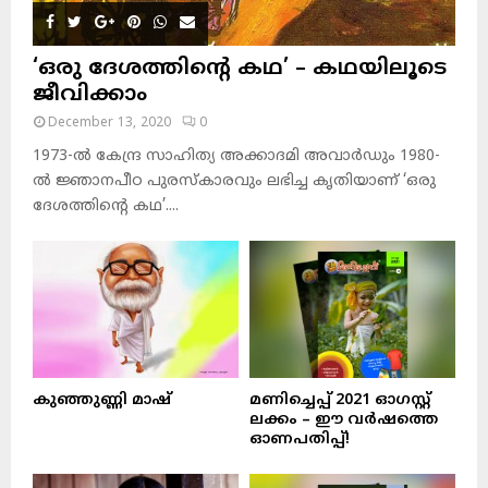
‘ഒരു ദേശത്തിന്റെ കഥ’ – കഥയിലൂടെ
ജീവിക്കാം
December 13, 2020
0
1973-ല്‍ കേന്ദ്ര സാഹിത്യ അക്കാദമി അവാര്‍ഡും 1980-
ല്‍ ജ്ഞാനപീഠ പുരസ്‌കാരവും ലഭിച്ച കൃതിയാണ് ‘ഒരു
ദേശത്തിന്റെ കഥ’....
കുഞ്ഞുണ്ണി മാഷ്‌
മണിച്ചെപ്പ് 2021 ഓഗസ്റ്റ്
ലക്കം – ഈ വർഷത്തെ
ഓണപതിപ്പ്!