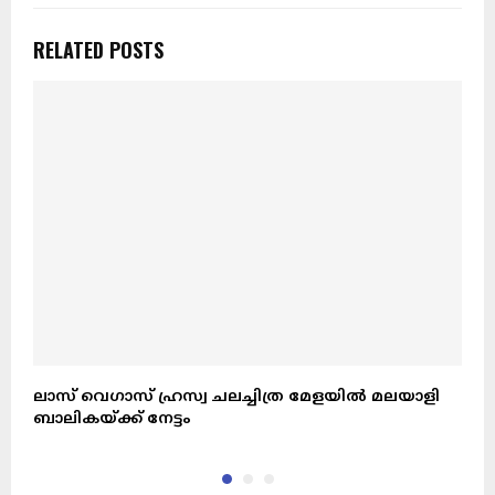
RELATED POSTS
ലാസ് വെഗാസ് ഹ്രസ്വ ചലച്ചിത്ര മേളയിൽ മലയാളി
ജ
ബാലികയ്ക്ക് നേട്ടം