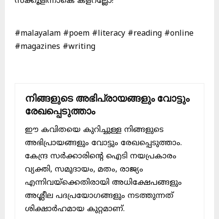
സ്ക്കൂളിന്നാകെ കളറല്ലോ!
#malayalam #poem #literacy #reading #online
#magazines #writing
നിങ്ങളുടെ അഭിപ്രായങ്ങളും വോട്ടും
രേഖപ്പെടുത്താം
ഈ കവിതയെ കുറിച്ചുള്ള നിങ്ങളുടെ
അഭിപ്രായങ്ങളും വോട്ടും രേഖപ്പെടുത്താം.
കേന്ദ്ര സർക്കാരിന്റെ ഐടി നയപ്രകാരം
വ്യക്തി, സമുദായം, മതം, രാജ്യം
എന്നിവയ്ക്കെതിരായി അധിക്ഷേപങ്ങളും
അശ്ലീല പദപ്രയോഗങ്ങളും നടത്തുന്നത്
ശിക്ഷാർഹമായ കുറ്റമാണ്.