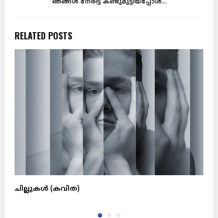
ഞങ്ങൾ നേരിട്ട് കണ്ടുമുട്ടിയപ്പോൾ…
RELATED POSTS
ചില്ലുകൾ (കവിത)
പ