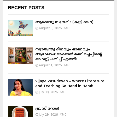
c
E
RECENT POSTS
h
f
A
o
ആരാണു സുന്ദരി? (കുട്ടിക്കഥ)
r
R
August 5, 2026
0
:
C
H
സ്വാതന്ത്ര്യ ദിനവും ഓണവും
ആഘോഷമാക്കാൻ മണിച്ചെപ്പിന്റെ
ഓഗസ്റ്റ് പതിപ്പ് എത്തി!
August 1, 2026
0
Vijaya Vasudevan – Where Literature
and Teaching Go Hand in Hand!
July 30, 2026
0
ബ്രഡ് റോൾ
July 29, 2026
0