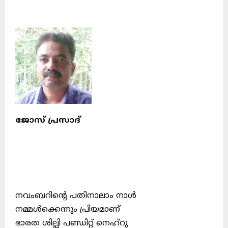
ജോസ് പ്രസാദ്
നവംബറിൻ്റെ പതിനാലാം നാൾ
നമ്മൾക്കെന്നും പ്രിയമാണ്
ഭാരത ശില്പി പണ്ഡിറ്റ് നെഹ്‌റു