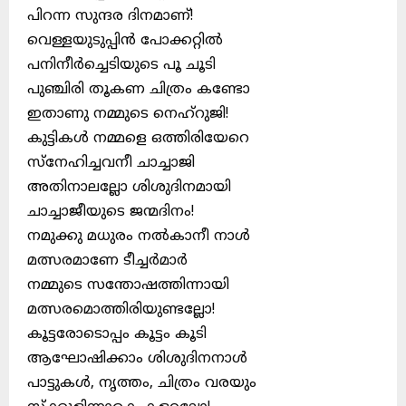
പിറന്ന സുന്ദര ദിനമാണ്!
വെള്ളയുടുപ്പിൻ പോക്കറ്റിൽ
പനിനീർച്ചെടിയുടെ പൂ ചൂടി
പുഞ്ചിരി തൂകണ ചിത്രം കണ്ടോ
ഇതാണു നമ്മുടെ നെഹ്‌റുജി!
കുട്ടികൾ നമ്മളെ ഒത്തിരിയേറെ
സ്നേഹിച്ചവനീ ചാച്ചാജി
അതിനാലല്ലോ ശിശുദിനമായി
ചാച്ചാജീയുടെ ജന്മദിനം!
നമുക്കു മധുരം നൽകാനീ നാൾ
മത്സരമാണേ ടീച്ചർമാർ
നമ്മുടെ സന്തോഷത്തിന്നായി
മത്സരമൊത്തിരിയുണ്ടല്ലോ!
കൂട്ടരോടൊപ്പം കൂട്ടം കൂടി
ആഘോഷിക്കാം ശിശുദിനനാൾ
പാട്ടുകൾ, നൃത്തം, ചിത്രം വരയും