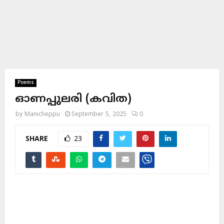
Poems
ഓണപ്പുലരി (കവിത)
by
Manicheppu
September 5, 2025
0
SHARE
23