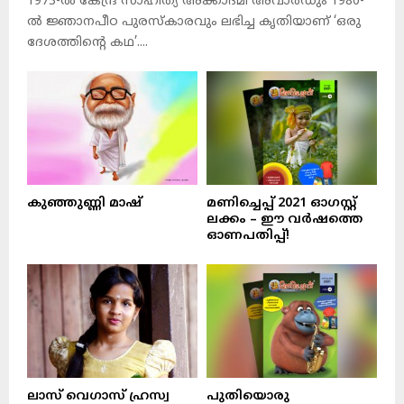
1973-ല്‍ കേന്ദ്ര സാഹിത്യ അക്കാദമി അവാര്‍ഡും 1980-
ല്‍ ജ്ഞാനപീഠ പുരസ്‌കാരവും ലഭിച്ച കൃതിയാണ് ‘ഒരു
ദേശത്തിന്റെ കഥ’....
കുഞ്ഞുണ്ണി മാഷ്‌
മണിച്ചെപ്പ് 2021 ഓഗസ്റ്റ്
ലക്കം – ഈ വർഷത്തെ
ഓണപതിപ്പ്!
ലാസ് വെഗാസ് ഹ്രസ്വ
പുതിയൊരു