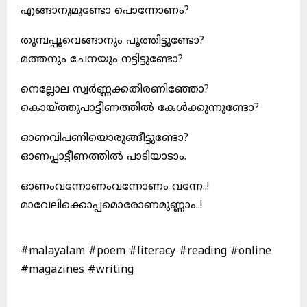
എങ്ങാനുമുണ്ടോ പൊന്നോണം?
തുമ്പപ്പൂവെങ്ങാനും പൂത്തിട്ടുണ്ടോ?
മത്തനും ചേനയും നട്ടിട്ടുണ്ടോ?
നെല്ലോല സ്വർണ്ണക്കതിരണിഞ്ഞോ?
കൊയ്ത്തുപാട്ടീണത്തിൽ കേൾക്കുന്നുണ്ടോ?
ഓണവിപണിയൊരുങ്ങീട്ടുണ്ടോ?
ഓണപ്പാട്ടീണത്തിൽ പാടിയാടാം.
ഓണംവന്നോണംവന്നോണം വന്നേ..!
മാവേലിക്കൊപ്പമൊരോണമുണ്ണാം..!
#malayalam #poem #literacy #reading #online
#magazines #writing