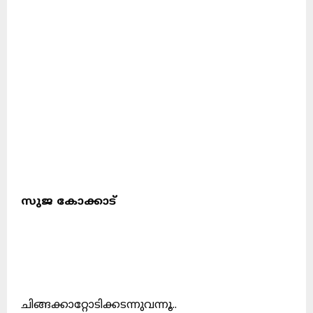
സുജ കോക്കാട്
ചിങ്ങക്കാറ്റോടിക്കടന്നുവന്നൂ..