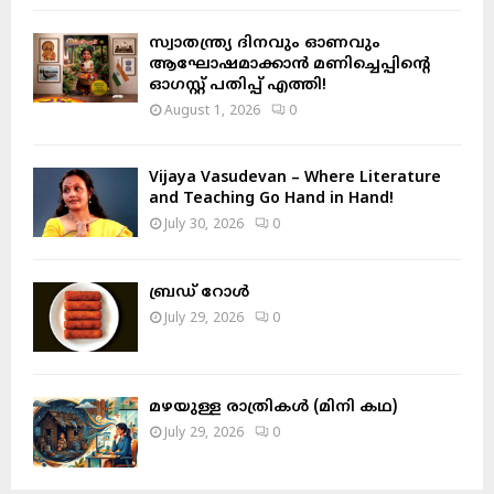
H
സ്വാതന്ത്ര്യ ദിനവും ഓണവും
ആഘോഷമാക്കാൻ മണിച്ചെപ്പിന്റെ
ഓഗസ്റ്റ് പതിപ്പ് എത്തി!
August 1, 2026
0
Vijaya Vasudevan – Where Literature
and Teaching Go Hand in Hand!
July 30, 2026
0
ബ്രഡ് റോൾ
July 29, 2026
0
മഴയുള്ള രാത്രികൾ (മിനി കഥ)
July 29, 2026
0