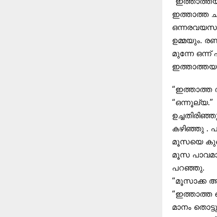
“ഇത്താത്തയ
ഇത്താത്ത ച
ഒന്നരവയസുള
ഉമ്മയും. ര
മുന്നേ ഒന്
ഇത്താത്തയു
“ഇത്താത്ത
“ഒന്നൂല്യ.”
ഉച്ചതിരിഞ്
കഴിഞ്ഞു . 
മൂസയെ കുഞ്
മൂസ പാവമാ
പറഞ്ഞു.
“മൂസാക്ക ആമ
“ഇത്താത്ത 
മാനം തൊട്ട