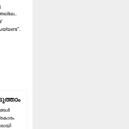
ു
ഞല്ലേ..
്
യ്യണ്ട”.
ുത്താം
ങ്ങൾ
്രകാരം
ിരായി