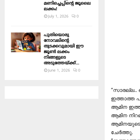
മണിച്ചെപ്പിന്റെ ജൂലൈ
ലക്കം!
July 1, 2026
0
പുതിയൊരു
നോവലിന്റെ
തുടക്കവുമായി ഈ
ജൂൺ ലക്കം
നിങ്ങളുടെ
അടുത്തേയ്ക്ക്…
June 1, 2026
0
“സാരല്ല.. 
ഇത്താത്ത പ
ആമിന ഇത്താ
ആമിന നിറഞ്
ആമിനയുടെ 
ചേർത്തു.