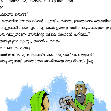
െ പൊത്തിൽ ഒരു തത്തയൊണ്ട് ഇത്താത്ത”
?”
ലാത്ത തെങ്ങ്”
ങ്ങിന് നേരെ വിരൽ ചൂണ്ടി പറഞ്ഞു ഇത്താത്ത തെങ്ങിന്റ
് കണ്ണുകൾ പായിച്ചു. കണ്ണുകൾ ഉയരുന്നതിനൊപ്പം കഴുത്തുമു
് വലുതാണ്. അതിന്റെ മേലെ കേറാൻ പറ്റില്ല.”
കുഞ്ഞുമൂസ കേറും, ഞാൻ പറയാം”
അതിനെ തടഞ്ഞു.
 വേണ്ട. മൂസക്കാക്ക് വേറെ ഒരുപാട് പണിയുണ്ട്.”
ു തുടങ്ങി. ഇത്താത്ത ആമിനയെ ആശ്വസിപ്പിച്ചു.