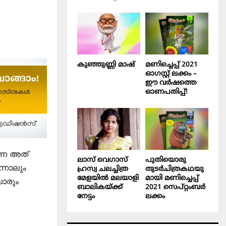
കുഞ്ഞുണ്ണി മാഷ്‌
മണിച്ചെപ്പ് 2021
ഓഗസ്റ്റ് ലക്കം –
ഈ വർഷത്തെ
ഓണപതിപ്പ്!
്നെ അത്
ലാസ് വെഗാസ്
പുതിയൊരു
ന്നാലും
ഹ്രസ്വ ചലച്ചിത്ര
തുടർചിത്രകഥയു
മേളയിൽ മലയാളി
മായി മണിച്ചെപ്പ്
ലാരും
ബാലികയ്ക്ക്
2021 സെപ്റ്റംബർ
നേട്ടം
ലക്കം