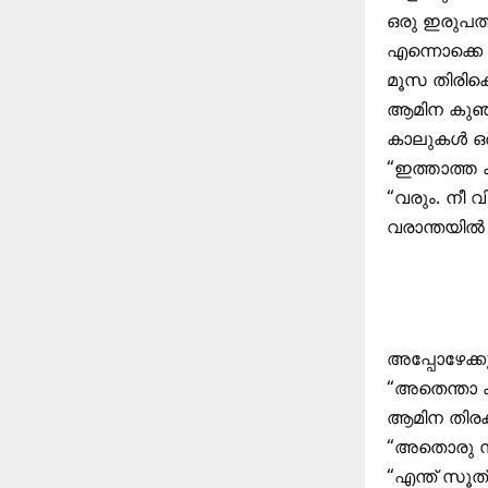
ഒരു ഇരുപത്ത
എന്നൊക്കെ പ
മൂസ തിരിക
ആമിന കുഞ്
കാലുകൾ ഒതു
“ഇത്താത്ത
“വരും. നീ വി
വരാന്തയിൽ
അപ്പോഴേക്ക
“അതെന്താ 
ആമിന തിരക്
“അതൊരു സ
“എന്ത് സൂത്