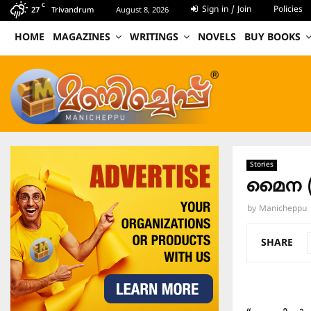
C
Sign in / Join
Policies
27
Trivandrum
August 8, 2026
HOME
MAGAZINES
WRITINGS
NOVELS
BUY BOOKS
Stories
മൈന 
by
Manicheppu
SHARE