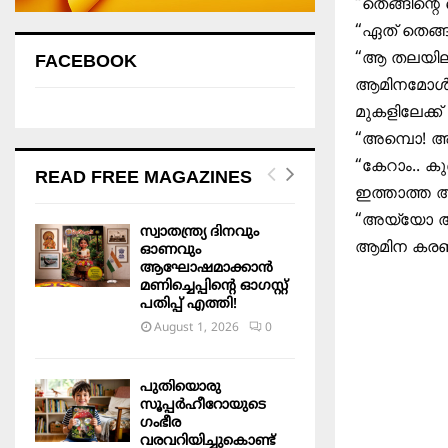
“തെങ്ങിന്റ
“ഏത് തെങ്ങ്
“ആ തലയില്
FACEBOOK
ആമിനമോൾ തെ
മുകളിലേക്ക
“അമ്പൊ! അത
“കേറാം.. 
READ FREE MAGAZINES
ഇത്താത്ത 
“അയ്യോ അത്
സ്വാതന്ത്ര്യ ദിനവും
ആമിന കരഞ്ഞ
ഓണവും
ആഘോഷമാക്കാൻ
മണിച്ചെപ്പിന്റെ ഓഗസ്റ്റ്
പതിപ്പ് എത്തി!
August 1, 2026
0
പുതിയൊരു
സൂപ്പർഹീറോയുടെ
ഗംഭീര
വരവറിയിച്ചുകൊണ്ട്