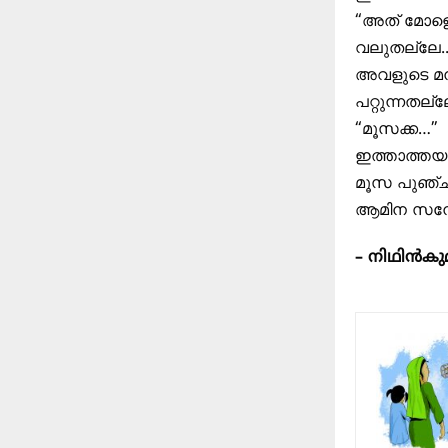
“അത് മോളെ.
വലുതല്ലേ.
അവളുടെ മനസ
പറ്റുന്നതല
“മൂസക്ക…”
ഇത്താത്തയു
മൂസ പുഞ്ചിര
ആമിന സന്ത
– നിഥിൻകു