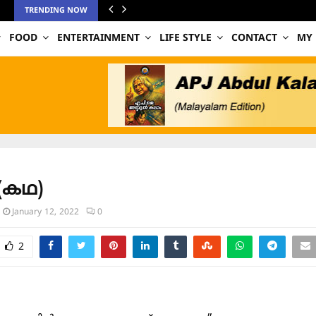
TRENDING NOW
FOOD
ENTERTAINMENT
LIFE STYLE
CONTACT
MY
(കഥ)
January 12, 2022
0
2