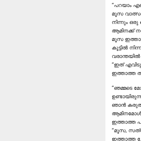
“പറയാം എന്
മൂസ വാത്സല
നിന്നും ഒരു
ആമിനക്ക് 
മൂസ ഇത്താത
കൂട്ടിൽ നിന
വരാന്തയിൽ
“ഇത് എവിടു
ഇത്താത്ത തി
“ഞമ്മടെ മോ
ഉണ്ടായിരുന
ഞാൻ കരുതിയ
ആമിനമോൾക്
ഇത്താത്ത പു
“മൂസ, സത്
ഇത്താത്ത ചോ