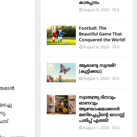
കാരപ്പാടം
August 8, 2026
0
Football: The
Beautiful Game That
Conquered the World!
August 6, 2026
0
ആരാണു സുന്ദരി?
(കുട്ടിക്കഥ)
August 5, 2026
0
ു തരാൻ
സ്വാതന്ത്ര്യ ദിനവും
ഓണവും
ടച്ചു
ആഘോഷമാക്കാൻ
ണു.
മണിച്ചെപ്പിന്റെ ഓഗസ്റ്റ്
പതിപ്പ് എത്തി!
ോട്
August 1, 2026
0