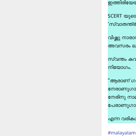
ഇത്തിരിയേയ
SCERT
യുട
‘സ്വാതന്ത്ര്
വിഷ്ണു നാര
അവസരം ലഭി
സ്വന്തം കവ
നിയോഗം.
“ആരാണ് ഗാ
നേരാണുഗാന
നേരിനു നാമി
പേരാണുഗാന
എന്ന വരികൾ 
#malayalam