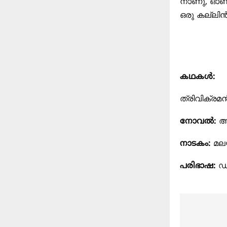
നാണു, ഓണക
ഒരു കല്ലിൻ
കഥകൾ:
ത്രിവിക്രമ
നോവൽ:
ആ
നാടകം:
മലയ
പരിഭാഷ:
ഡൽ