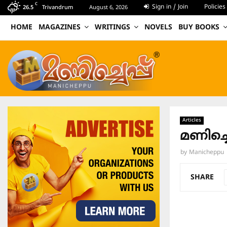
C
Sign in / Join
Policies
26.5
Trivandrum
August 6, 2026
HOME
MAGAZINES
WRITINGS
NOVELS
BUY BOOKS
Articles
മണിച്ച
by
Manicheppu
SHARE