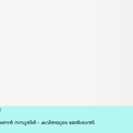
:
യണൻ നമ്പൂതിരി – കവിതയുടെ മേൽശാന്തി.