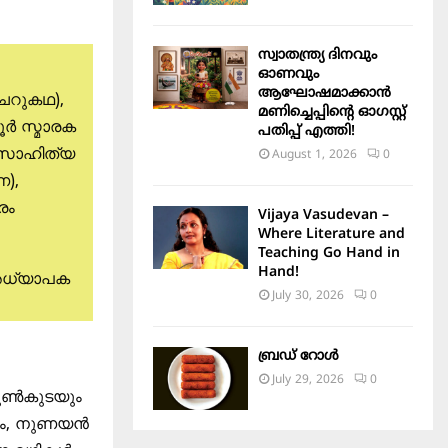
സ്വാതന്ത്ര്യ ദിനവും
ഓണവും
ആഘോഷമാക്കാൻ
െറുകഥ),
മണിച്ചെപ്പിന്റെ ഓഗസ്റ്റ്
ൂർ സ്മാരക
പതിപ്പ് എത്തി!
 സാഹിത്യ
August 1, 2026
0
ണ),
രം
Vijaya Vasudevan –
Where Literature and
Teaching Go Hand in
Hand!
 അധ്യാപക
July 30, 2026
0
ബ്രഡ് റോൾ
July 29, 2026
0
കൂൺകുടയും
ട്ടം, നുണയൻ