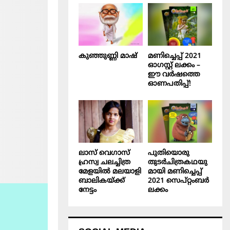
കുഞ്ഞുണ്ണി മാഷ്‌
മണിച്ചെപ്പ് 2021
ഓഗസ്റ്റ് ലക്കം –
ഈ വർഷത്തെ
ഓണപതിപ്പ്!
ലാസ് വെഗാസ്
പുതിയൊരു
ഹ്രസ്വ ചലച്ചിത്ര
തുടർചിത്രകഥയു
മേളയിൽ മലയാളി
മായി മണിച്ചെപ്പ്
ബാലികയ്ക്ക്
2021 സെപ്റ്റംബർ
നേട്ടം
ലക്കം