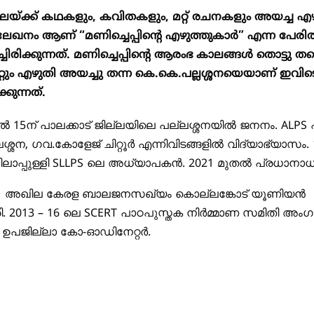
ിലേയ്ക്ക് കഥകളും, കവിതകളും, മറ്റ് രചനകളും അയച്ച എ
ള ലേഖനം ആണ് “മണിച്ചെപ്പിന്റെ എഴുത്തുകാർ” എന്ന പേര
്ചിരിക്കുന്നത്. മണിച്ചെപ്പിന്റെ ആരംഭ കാലങ്ങൾ തൊട്ടു ത
റും എഴുതി അയച്ചു തന്ന
കെ.കെ.പല്ലശ്ശനയെ
യാണ് ഇവിട
കുന്നത്.
ിൽ
15
ന് പാലക്കാട് ജില്ലയിലെ പല്ലശ്ശനയിൽ ജനനം.
ALPS
പ
ശ്ശന, ഗവ.കോളേജ് ചിറ്റൂർ എന്നിവിടങ്ങളിൽ വിദ്യാഭ്യാസം.
ലാപ്പുള്ളി
SLLPS
ലെ അധ്യാപകൻ.
2021
മുതൽ പ്രധാനാധ
അഖില കേരള ബാലജനസഖ്യം കൊല്ലങ്കോട് യൂണിയൻ
ി.
2013
–
16
ലെ
SCERT
പാഠപുസ്തക നിർമ്മാണ സമിതി അംഗ
ം ഉപജില്ലാ കോ-ഓഡിനേറ്റർ.