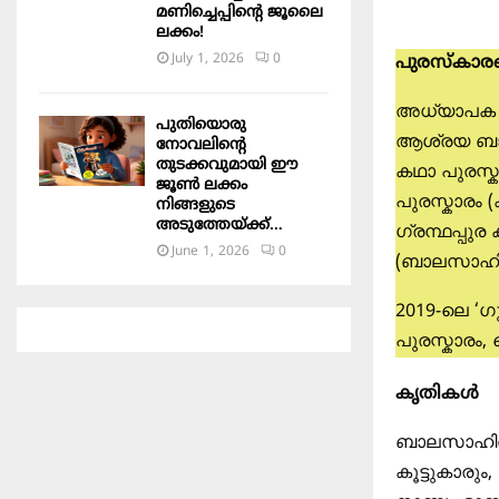
മണിച്ചെപ്പിന്റെ ജൂലൈ
ലക്കം!
July 1, 2026
0
പുരസ്കാര
അധ്യാപക 
പുതിയൊരു
ആശ്രയ ബാല
നോവലിന്റെ
തുടക്കവുമായി ഈ
കഥാ പുരസ്
ജൂൺ ലക്കം
പുരസ്കാരം (
നിങ്ങളുടെ
അടുത്തേയ്ക്ക്…
ഗ്രന്ഥപ്പുര
June 1, 2026
0
(ബാലസാഹി
2019
-ലെ ‘ഗ
പുരസ്കാരം
കൃതികൾ
ബാലസാഹിത്യ
കൂട്ടുകാരു