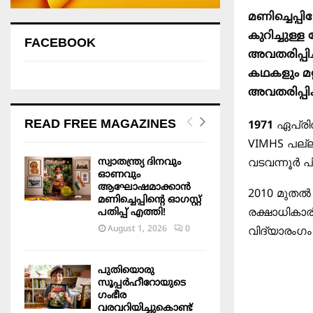
മണിച്ചെപ്പ
കുറിച്ചുള്
FACEBOOK
അവതരിപ്പിച
കഥകളും മറ്
അവതരിപ്പിക്
READ FREE MAGAZINES
1971
ഏപ്ര
VIMHS
പല്ല
സ്വാതന്ത്ര്യ ദിനവും
വടവന്നൂർ പി
ഓണവും
ആഘോഷമാക്കാൻ
2010
മുതൽ
മണിച്ചെപ്പിന്റെ ഓഗസ്റ്റ്
രക്ഷാധികാര
പതിപ്പ് എത്തി!
August 1, 2026
0
വിദ്യാരംഗ
പുതിയൊരു
സൂപ്പർഹീറോയുടെ
ഗംഭീര
വരവറിയിച്ചുകൊണ്ട്