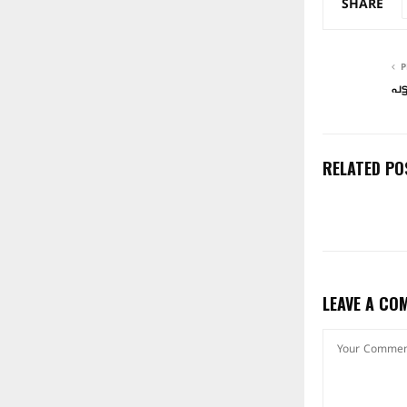
SHARE
P
പട
RELATED PO
LEAVE A CO