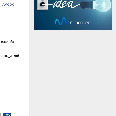
llywood
കേന്ദ്ര
്തുന്നത്