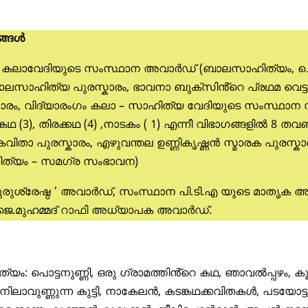
ങ്ങൾ
കലാവേദിയുടെ സംസ്ഥാന അവാർഡ് (ബാലസാഹിത്യം, ച
സാഹിത്യ പുരസ്കാരം, ഭാവനാ ബുക്സിൻ്റെ പ്രഥമ വെട്ട
കാരം, വിദ്യാരംഗം കലാ – സാഹിത്യ വേദിയുടെ സംസ്ഥാന
കഥ
(
3
), തിരക്കഥ (
4
) ,നാടകം (
1
) എന്നീ വിഭാഗങ്ങളിൽ 8 തവ
 കവിതാ പുരസ്കാരം, എഴുവന്തല ഉണ്ണികൃഷ്ണൻ സ്മാരക പുരസ്കാ
ത്യം – സമഗ്ര സംഭാവന)
ുരുശ്രേഷ്ഠ ‘ അവാർഡ്, സംസ്ഥാന പി.ടി.എ യുടെ മാതൃക
, ജെ.മുഹമ്മദ് റാഫി അധ്യാപക അവാർഡ്.
ം: പൊട്ടനുണ്ണി, ഒരു ഗ്രാമത്തിൻ്റെ കഥ, ഞാവൽപ്പഴം, 
ം, നിലാവുണ്ണുന്ന കുട്ടി, നാകേലൻ, കടങ്കഥക്കവിതകൾ, പടയോ