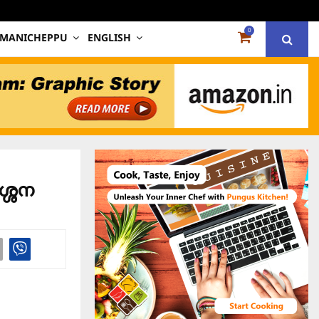
0
 MANICHEPPU
ENGLISH
ശ്ശന