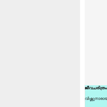
ജീവചരിത്രം
വിഷ്ണുനാരാ