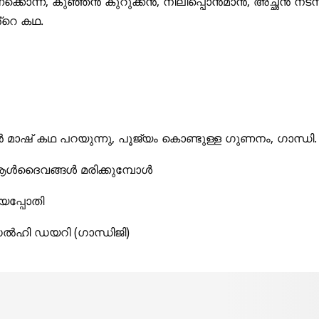
്കൊന്ന, കുഞ്ഞൻ കുറുക്കൻ, നീലിപ്പൊൻമാൻ, അച്ഛൻ നടന
്റെ കഥ.
ൻ മാഷ് കഥ പറയുന്നു, പൂജ്യം കൊണ്ടുള്ള ഗുണനം, ഗാന്ധി.
ൾദൈവങ്ങൾ മരിക്കുമ്പോൾ
പ്പോതി
ഹി ഡയറി (ഗാന്ധിജി)