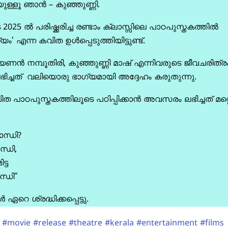
ുള്ളൂ ഞാൻ – കുഞ്ഞുണ്ണി.
െ
2025
ൽ പരിഷ്ക്കരിച്ച രണ്ടാം ക്ലാസ്സിലെ പാഠപുസ്തകത്തിൽ
യം’ എന്ന കവിത ഉൾപ്പെടുത്തിയിട്ടുണ്ട്.
ായണൻ നമ്പൂതിരി, കുഞ്ഞുണ്ണി മാഷ് എന്നിവരുടെ ജീവചരിത്ര
ച്ചത്
വലിയൊരു ഭാഗ്യമായി അദ്ദേഹം കരുതുന്നു.
ിത പാഠപുസ്തകത്തിലൂടെ പഠിപ്പിക്കാൻ അവസരം ലഭിച്ചത് മറ്
ന്ധി?
്ധി,
ട്ട
്ധി”
ഏറെ ശ്രദ്ധിക്കപ്പെട്ടു.
#movie
#release
#theatre
#kerala
#entertainment
#films