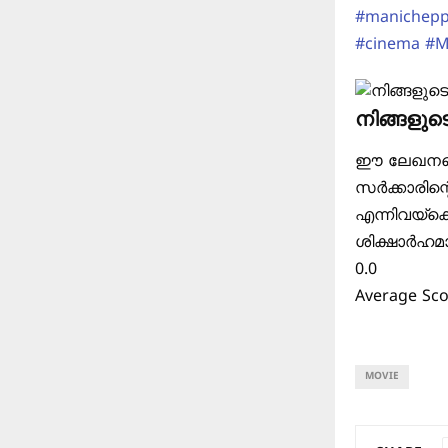
#manichep
#cinema
#M
നിങ്ങളുട
ഈ ലേഖനത്തെ
സർക്കാരിന്
എന്നിവയ്ക്
ശിക്ഷാർഹമാ
0.0
Average Sc
MOVIE