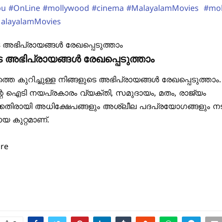
pu
#OnLine
#mollywood
#cinema
#MalayalamMovies
#mo
alayalamMovies
െ അഭിപ്രായങ്ങൾ രേഖപ്പെടുത്താം
 കുറിച്ചുള്ള നിങ്ങളുടെ അഭിപ്രായങ്ങൾ രേഖപ്പെടുത്താം. 
റെ ഐടി നയപ്രകാരം വ്യക്തി, സമുദായം, മതം, രാജ്യം
കെതിരായി അധിക്ഷേപങ്ങളും അശ്ലീല പദപ്രയോഗങ്ങളും നടത
യ കുറ്റമാണ്.
ore