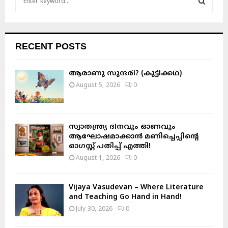
e
a
S
r
c
E
RECENT POSTS
h
f
A
o
ആരാണു സുന്ദരി? (കുട്ടിക്കഥ)
r
R
August 5, 2026
0
:
C
H
സ്വാതന്ത്ര്യ ദിനവും ഓണവും
ആഘോഷമാക്കാൻ മണിച്ചെപ്പിന്റെ
ഓഗസ്റ്റ് പതിപ്പ് എത്തി!
August 1, 2026
0
Vijaya Vasudevan – Where Literature
and Teaching Go Hand in Hand!
July 30, 2026
0