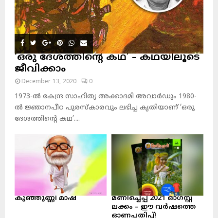
‘ഒരു ദേശത്തിന്റെ കഥ’ – കഥയിലൂടെ
ജീവിക്കാം
December 13, 2020
0
1973-ല്‍ കേന്ദ്ര സാഹിത്യ അക്കാദമി അവാര്‍ഡും 1980-
ല്‍ ജ്ഞാനപീഠ പുരസ്‌കാരവും ലഭിച്ച കൃതിയാണ് ‘ഒരു
ദേശത്തിന്റെ കഥ’....
കുഞ്ഞുണ്ണി മാഷ്‌
മണിച്ചെപ്പ് 2021 ഓഗസ്റ്റ്
ലക്കം – ഈ വർഷത്തെ
ഓണപതിപ്പ്!