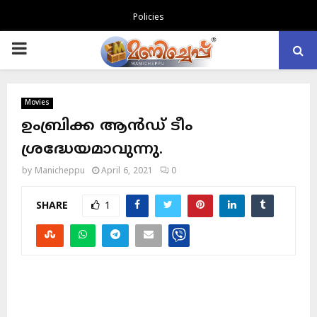
Policies
PRIMARY
MENU
Movies
ഉംബ്രിക്ക ആൻഡ് ടീം
ശ്രദ്ധേയമാവുന്നു.
by
Manicheppu
April 6, 2021
0
SHARE
1