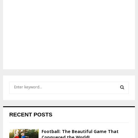
S
e
a
S
r
c
E
RECENT POSTS
h
f
A
o
Football: The Beautiful Game That
r
R
Conquered the World!