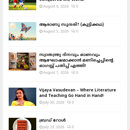
:
August 6, 2026
0
C
H
ആരാണു സുന്ദരി? (കുട്ടിക്കഥ)
August 5, 2026
0
സ്വാതന്ത്ര്യ ദിനവും ഓണവും
ആഘോഷമാക്കാൻ മണിച്ചെപ്പിന്റെ
ഓഗസ്റ്റ് പതിപ്പ് എത്തി!
August 1, 2026
0
Vijaya Vasudevan – Where Literature
and Teaching Go Hand in Hand!
July 30, 2026
0
ബ്രഡ് റോൾ
July 29, 2026
0