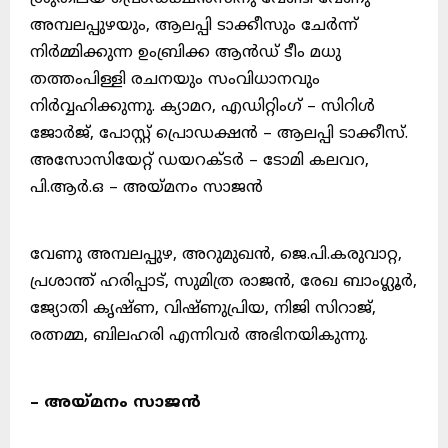
അമ്പലപ്പുഴയും, ആലപ്പി ടാക്കീസും ചേർന്ന്
നിർമ്മിക്കുന്ന ഉംബ്രിക്ക ആൻഡ് ടീം മധു
തത്തംപിള്ളി രചനയും സംവിധാനവും
നിർവ്വഹിക്കുന്നു. ക്യാമറ, എഡിറ്റിംഗ് – സിറിൾ
ജോർജ്, പോസ്റ്റ് പ്രൊഡക്ഷൻ – ആലപ്പി ടാക്കീസ്.
അസോസിയേറ്റ് ഡയറക്ടർ – ടോമി കലവറ,
പി.ആർ.ഒ – അയ്മനം സാജൻ
വേണു അമ്പലപ്പുഴ, അറുമുഖൻ, ജെ.പി.കരുവാറ്റ,
പ്രശാന്ത് ഹരിപ്പാട്, സുമിത്ര രാജൻ, രേഖ ബാംഗ്ലൂർ,
ജ്യോതി കൃഷ്ണ, വിഷ്ണുപ്രിയ, നിജി സിറാജ്,
രത്നമ്മ, ബിലഹരി എന്നിവർ അഭിനയികുന്നു.
– അയ്മനം സാജൻ