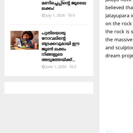
മണിച്ചെപ്പിന്റെ ജൂലൈ
believed th
ലക്കം!
Jatayupara 
July 1, 2026
0
on the rock
the rock is 
പുതിയൊരു
നോവലിന്റെ
the massive 
തുടക്കവുമായി ഈ
and sculpt
ജൂൺ ലക്കം
നിങ്ങളുടെ
dream proje
അടുത്തേയ്ക്ക്…
June 1, 2026
0