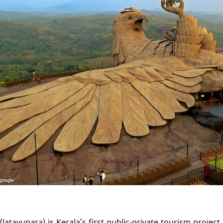
Jatayupara) is Kerala’s first public-private tourism project. 