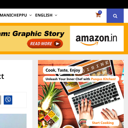
0
 MANICHEPPU
ENGLISH
ct