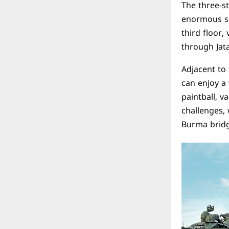
The three-st
enormous sc
third floor,
through Jata
Adjacent to 
can enjoy a 
paintball, v
challenges, 
Burma brid