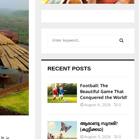
S
e
a
S
r
c
E
RECENT POSTS
h
f
A
o
Football: The
r
R
Beautiful Game That
:
Conquered the World!
C
August 6, 2026
0
H
ആരാണു സുന്ദരി?
(കുട്ടിക്കഥ)
August 5, 2026
0
It is