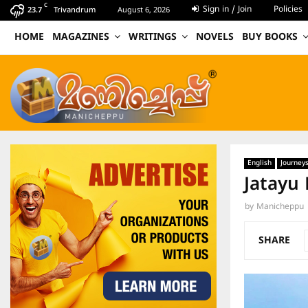
C
Sign in / Join
Policies
23.7
Trivandrum
August 6, 2026
HOME
MAGAZINES
WRITINGS
NOVELS
BUY BOOKS
English
Journey
Jatayu 
by
Manicheppu
SHARE