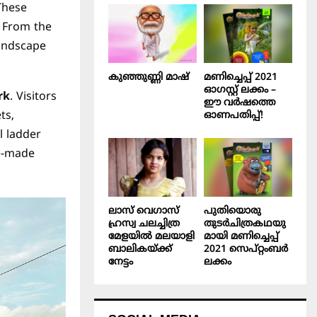
 These
. From the
landscape
കുഞ്ഞുണ്ണി മാഷ്‌
മണിച്ചെപ്പ് 2021
ഓഗസ്റ്റ് ലക്കം –
rk
. Visitors
ഈ വർഷത്തെ
ts,
ഓണപതിപ്പ്!
l ladder
pe-made
ലാസ് വെഗാസ്
പുതിയൊരു
ഹ്രസ്വ ചലച്ചിത്ര
തുടർചിത്രകഥയു
മേളയിൽ മലയാളി
മായി മണിച്ചെപ്പ്
ബാലികയ്ക്ക്
2021 സെപ്റ്റംബർ
നേട്ടം
ലക്കം