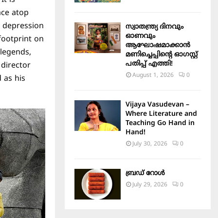
ace atop
e depression
സ്വാതന്ത്ര്യ ദിനവും
ഓണവും
footprint on
ആഘോഷമാക്കാൻ
 legends,
മണിച്ചെപ്പിന്റെ ഓഗസ്റ്റ്
പതിപ്പ് എത്തി!
 director
August 1, 2026
0
 as his
Vijaya Vasudevan –
Where Literature and
Teaching Go Hand in
Hand!
July 30, 2026
0
ബ്രഡ് റോൾ
July 29, 2026
0