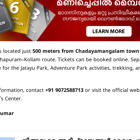
s located just
500 meters from Chadayamangalam town
hapuram–Kollam route. Tickets can be booked online. Sepa
e for the Jatayu Park, Adventure Park activities, trekking, a
formation, contact
+91 9072588713
or visit the official web
’s Center.
Kumar