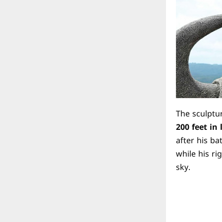
The sculptur
200 feet in
after his ba
while his r
sky.