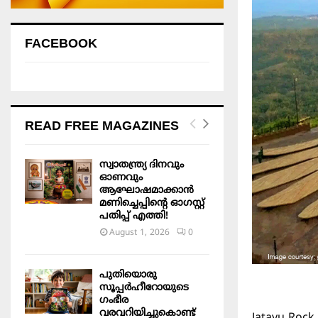
FACEBOOK
READ FREE MAGAZINES
സ്വാതന്ത്ര്യ ദിനവും
ഓണവും
ആഘോഷമാക്കാൻ
മണിച്ചെപ്പിന്റെ ഓഗസ്റ്റ്
പതിപ്പ് എത്തി!
August 1, 2026
0
പുതിയൊരു
സൂപ്പർഹീറോയുടെ
ഗംഭീര
വരവറിയിച്ചുകൊണ്ട്
Jatayu Rock (