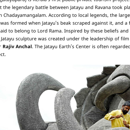
at the legendary battle between Jatayu and Ravana took pl
in Chadayamangalam. According to local legends, the larg
 was formed when Jatayu’s beak scraped against it, and a 
said to belong to Lord Rama. Inspired by these beliefs and
Jatayu sculpture was created under the leadership of film
or
Rajiv Anchal
. The Jatayu Earth’s Center is often regarded
ct.