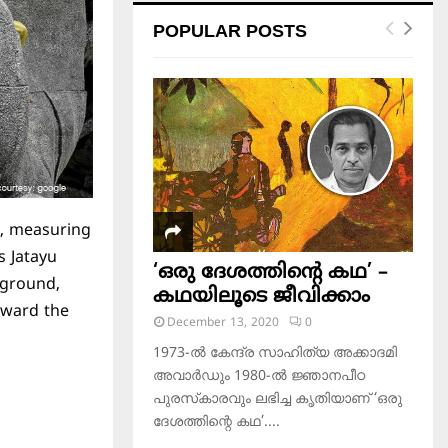
POPULAR POSTS
, measuring
ts Jatayu
‘ഒരു ദേശത്തിന്റെ കഥ’ –
e ground,
കഥയിലൂടെ ജീവിക്കാം
oward the
December 13, 2020
0
1973-ല്‍ കേന്ദ്ര സാഹിത്യ അക്കാദമി
അവാര്‍ഡും 1980-ല്‍ ജ്ഞാനപീഠ
പുരസ്‌കാരവും ലഭിച്ച കൃതിയാണ് ‘ഒരു
ദേശത്തിന്റെ കഥ’....