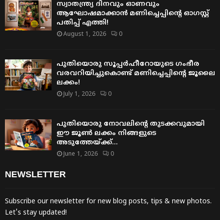
സ്വാതന്ത്ര്യ ദിനവും ഓണവും
ആഘോഷമാക്കാൻ മണിച്ചെപ്പിന്റെ ഓഗസ്റ്റ്
പതിപ്പ് എത്തി!
August 1, 2026
0
പുതിയൊരു സൂപ്പർഹീറോയുടെ ഗംഭീര
വരവറിയിച്ചുകൊണ്ട് മണിച്ചെപ്പിന്റെ ജൂലൈ
ലക്കം!
July 1, 2026
0
പുതിയൊരു നോവലിന്റെ തുടക്കവുമായി
ഈ ജൂൺ ലക്കം നിങ്ങളുടെ
അടുത്തേയ്ക്ക്…
June 1, 2026
0
NEWSLETTER
Subscribe our newsletter for new blog posts, tips & new photos.
Let's stay updated!