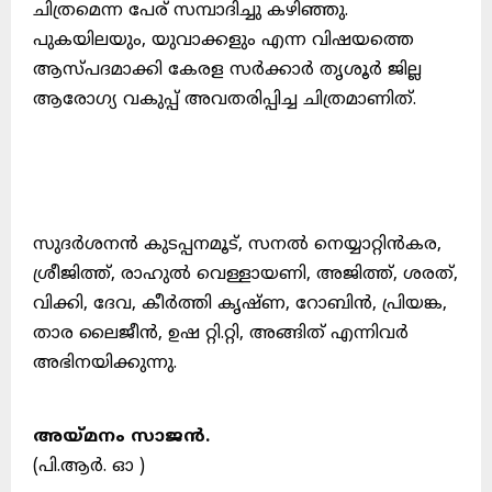
ചിത്രമെന്ന പേര് സമ്പാദിച്ചു കഴിഞ്ഞു.
പുകയിലയും, യുവാക്കളും എന്ന വിഷയത്തെ
ആസ്പദമാക്കി കേരള സർക്കാർ തൃശൂർ ജില്ല
ആരോഗ്യ വകുപ്പ് അവതരിപ്പിച്ച ചിത്രമാണിത്.
സുദർശനൻ കുടപ്പനമൂട്, സനൽ നെയ്യാറ്റിൻകര,
ശ്രീജിത്ത്, രാഹുൽ വെള്ളായണി, അജിത്ത്, ശരത്,
വിക്കി, ദേവ, കീർത്തി കൃഷ്ണ, റോബിൻ, പ്രിയങ്ക,
താര ലൈജീൻ, ഉഷ റ്റി.റ്റി, അങ്ങിത് എന്നിവർ
അഭിനയിക്കുന്നു.
അയ്മനം സാജൻ.
(പി.ആർ. ഓ )