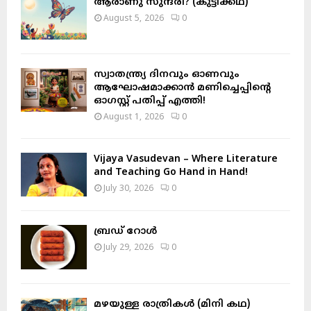
ആരാണു സുന്ദരി? (കുട്ടിക്കഥ)
r
R
August 5, 2026
0
:
C
H
സ്വാതന്ത്ര്യ ദിനവും ഓണവും
ആഘോഷമാക്കാൻ മണിച്ചെപ്പിന്റെ
ഓഗസ്റ്റ് പതിപ്പ് എത്തി!
August 1, 2026
0
Vijaya Vasudevan – Where Literature
and Teaching Go Hand in Hand!
July 30, 2026
0
ബ്രഡ് റോൾ
July 29, 2026
0
മഴയുള്ള രാത്രികൾ (മിനി കഥ)