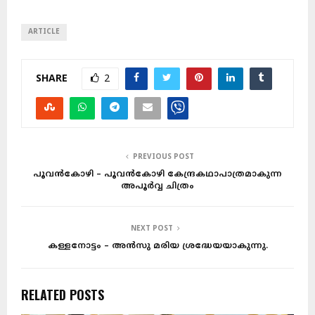
ARTICLE
SHARE
2
PREVIOUS POST
പൂവൻകോഴി – പൂവൻകോഴി കേന്ദ്രകഥാപാത്രമാകുന്ന
അപൂർവ്വ ചിത്രം
NEXT POST
കള്ളനോട്ടം – അൻസു മരിയ ശ്രദ്ധേയയാകുന്നു.
RELATED POSTS