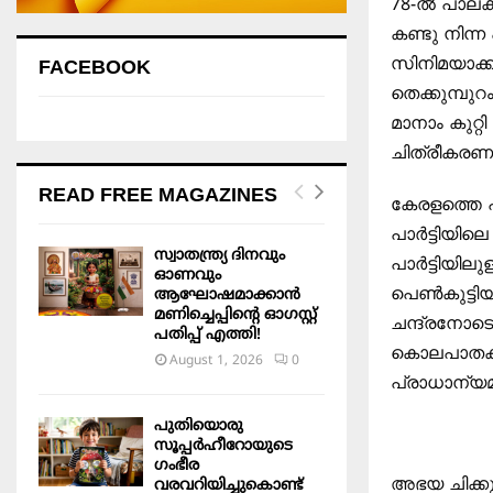
78-ൽ പാലക്
കണ്ടു നിന്
സിനിമയാക്ക
FACEBOOK
തെക്കുമ്പു
മാനാം കുറ്
ചിത്രീകരണം
READ FREE MAGAZINES
കേരളത്തെ പ
പാർട്ടിയില
സ്വാതന്ത്ര്യ ദിനവും
പാർട്ടിയിലു
ഓണവും
പെൺകുട്ടി
ആഘോഷമാക്കാൻ
മണിച്ചെപ്പിന്റെ ഓഗസ്റ്റ്
ചന്ദ്രനോടൊ
പതിപ്പ് എത്തി!
കൊലപാതക ക
August 1, 2026
0
പ്രാധാന്യമു
പുതിയൊരു
സൂപ്പർഹീറോയുടെ
ഗംഭീര
അഭയ ചിക്കു
വരവറിയിച്ചുകൊണ്ട്