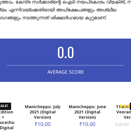
ുത്താം. കേന്ദ്ര സർക്കാരിന്റെ ഐടി നയപ്രകാരം വ്യക്തി, 
ജ്യം എന്നിവയ്ക്കെതിരായി അധിക്ഷേപങ്ങളും അശ്ലീല
ങ്ങളും നടത്തുന്നത് ശിക്ഷാർഹമായ കുറ്റമാണ്.
0.0
AVERAGE SCORE
heppu
Manicheppu: July
Manicheppu: June
Thatti
SALE!
Edition
2021 (Digital
2021 (Digital
Veeran
Rated
5.00
 +
Version)
Version)
Ver
out of 
purathu
₹
10.00
₹
10.00
₹
20.00
Digital