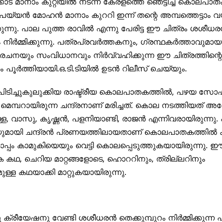
കാട് മാനാം കുറ്റിയിൽ നടന്ന കേരളത്തെ ഞെട്ടിച്ച കൊലപാ
ന പയ്യൻ മോഹൻ മാനാം കുററി ഇന്ന് തന്റെ അമ്പത്തെട്ടാം 
ുന്നു. പാല പുത്ത രാവിൽ എന്നു പേരിട്ട ഈ ചിത്രം ശശീധ
റം നിർമ്മിക്കുന്നു. പത്രപ്രവർത്തകനും, ഗ്രന്ഥകർത്താവു
റി രചനയും സംവിധാനവും നിർവ്വഹിക്കുന്ന ഈ ചിത്രത്തിന്റെ
 പൂർത്തിയായി.ഒ.ടി.ടിയിൽ ഉടൻ റിലീസ് ചെയ്യും.
ിടിച്ചുകുലുക്കിയ രാഷ്ട്രീയ കൊലപാതകത്തിൽ, പഴയ സോഷ്യ
െ മെമ്പറായിരുന്ന ചന്ദ്രനാണ് മരിച്ചത്. കൊല നടത്തിയത് അ
ള്ള, വാസു, കൃഷ്ണൻ, പളനിയാണ്ടി, രാജൻ എന്നിവരായിരുന്നു. 
യുമായി ചന്ദ്രൻ പ്രണയത്തിലായതാണ് കൊലപാതകത്തിൽ കല
പ്പം കാമുകിയെയും വെട്ടി കൊലപ്പെടുത്തുകയായിരുന്നു. 
ഥ, ചെറിയ മാറ്റങ്ങളോടെ, ഹൊററിനും, ത്രില്ലറിനും
ള്ള കഥയാക്കി മാറ്റുകയായിരുന്നു.
 ക്രീയേഷനു വേണ്ടി ശശീധരൻ തെക്കുമ്പുറം നിർമ്മിക്കുന്ന 