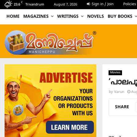
C
Sign in / Join
Policies
23.6
Trivandrum
August 7, 2026
HOME
MAGAZINES
WRITINGS
NOVELS
BUY BOOKS
Movies
‘പാലപ
by
Varun
Aug
SHARE