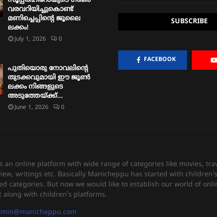
സൂപ്പർഹീറോയുടെ ഗംഭീര
വരവറിയിച്ചുകൊണ്ട്
മണിച്ചെപ്പിന്റെ ജൂലൈ
ലക്കം!
July 1, 2026
0
FACEBOOK
പുതിയൊരു നോവലിന്റെ
തുടക്കവുമായി ഈ ജൂൺ
ലക്കം നിങ്ങളുടെ
അടുത്തേയ്ക്ക്…
June 1, 2026
0
an online platform with wide range of categories like movies, trav
view, writings etc. Basically Manicheppu has started with children
ed categories. But now we would like to establish our world of onli
 along with children’s platforms.
dmin@manicheppu.com