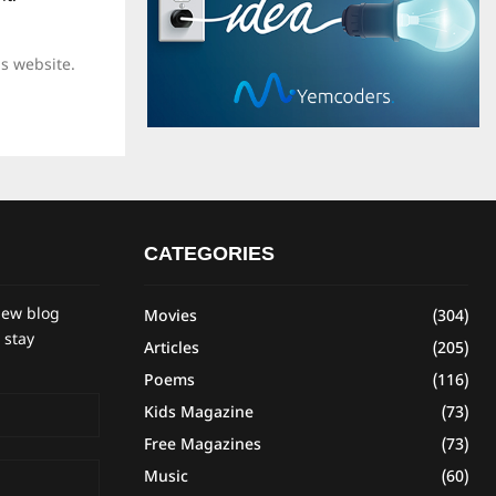
is website.
CATEGORIES
new blog
Movies
(304)
 stay
Articles
(205)
Poems
(116)
Kids Magazine
(73)
Free Magazines
(73)
Music
(60)