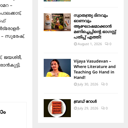
ാമറ –
ാലക്കാട്,
സ്വാതന്ത്ര്യ ദിനവും
ഫ്
ഓണവും
ആഘോഷമാക്കാൻ
കൺട്രോളർ-
മണിച്ചെപ്പിന്റെ ഓഗസ്റ്റ്
– സുരേഷ്,
പതിപ്പ് എത്തി!
August 1, 2026
0
്, ജയശ്രീ,
Vijaya Vasudevan –
ാൻകുട്ടി,
Where Literature and
Teaching Go Hand in
Hand!
July 30, 2026
0
ബ്രഡ് റോൾ
July 29, 2026
0
ാം