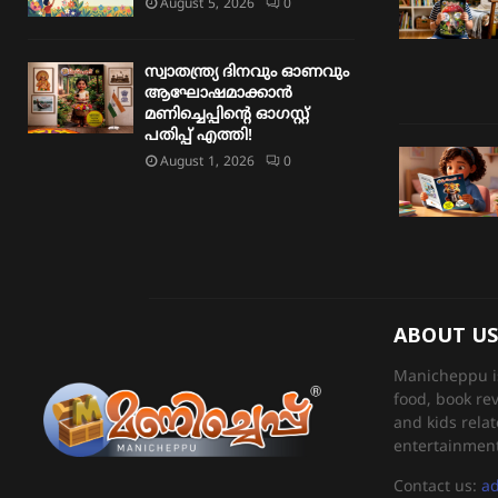
August 5, 2026
0
സ്വാതന്ത്ര്യ ദിനവും ഓണവും
ആഘോഷമാക്കാൻ
മണിച്ചെപ്പിന്റെ ഓഗസ്റ്റ്
പതിപ്പ് എത്തി!
August 1, 2026
0
ABOUT US
Manicheppu is 
food, book re
and kids relat
entertainment
Contact us:
a