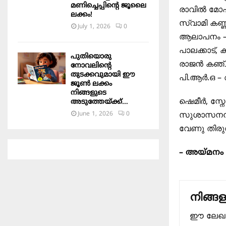
മണിച്ചെപ്പിന്റെ ജൂലൈ
രാവിൽ മോഹൻ
ലക്കം!
സ്വാമി കണ്
July 1, 2026
0
ആലാപനം – 
പാലക്കാട്, 
പുതിയൊരു
രാജൻ കഞ്ച
നോവലിന്റെ
തുടക്കവുമായി ഈ
പി.ആർ.ഒ 
ജൂൺ ലക്കം
നിങ്ങളുടെ
ഷെമീർ, സ്നേ
അടുത്തേയ്ക്ക്…
June 1, 2026
0
സുശാസനൻ, സ
വേണു തിരുവ
– അയ്മന
നിങ്ങള
ഈ ലേഖനത്