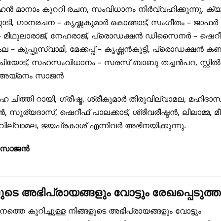
 മാനാം കുററി രചന, സംവിധാനം നിർവ്വഹിക്കുന്നു. ക്യ
ണാടി, ഗാനരചന – കൃഷ്ണകുമാർ കൊങ്ങാട്, സംഗീതം – ജാഫർ പ
മിഥുലാരാജ്, നേഹരാജ്, പ്രൊഡക്ഷൻ ഡിസൈനർ – ഷെറീ
കല – കുപ്പുസ്വാമി, മേക്കപ്പ് – കൃഷ്ണൻകുട്ടി, പ്രൊഡക്ഷൻ 
ിയോട്, സഹസംവിധാനം – സരസ് ബാബു തച്ചൻപറ, സ്റ്റിൽ 
– അയ്മനം സാജൻ
ഹ ചിത്തി റായി, ഗ്രീഷ്മ, ശ്രീകുമാർ തിരുവില്വാമല, മഹിദാസ
ൂര്യദാസ്, ഷെറീഫ് പാലക്കാട്, ശ്രീവരീഷ്ഠൻ, ലീലാമ്മ, മീര
ില്വാമല, ജയപ്രകാശ് എന്നിവർ അഭിനയിക്കുന്നു.
ം സാജൻ
ുടെ അഭിപ്രായങ്ങളും വോട്ടും രേഖപ്പെടുത്ത
തെ കുറിച്ചുള്ള നിങ്ങളുടെ അഭിപ്രായങ്ങളും വോട്ടും