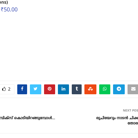
ons)
₹
50.00
2
NEXT PO
മ്പിക്സ് കൊടിയിറങ്ങുമ്പോൾ…
രുചിയേറും നാടൻ ചിക
തോര