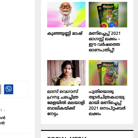
കുഞ്ഞുണ്ണി മാഷ്‌
മണിച്ചെപ്പ് 2021
ഓഗസ്റ്റ് ലക്കം –
ഈ വർഷത്തെ
ഓണപതിപ്പ്!
ലാസ് വെഗാസ്
പുതിയൊരു
ഹ്രസ്വ ചലച്ചിത്ര
തുടർചിത്രകഥയു
മേളയിൽ മലയാളി
മായി മണിച്ചെപ്പ്
ബാലികയ്ക്ക്
2021 സെപ്റ്റംബർ
ST
നേട്ടം
ലക്കം
്കൻ
ൻ!