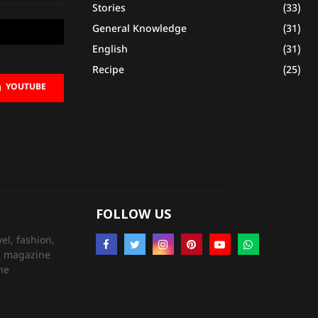
Stories
(33)
General Knowledge
(31)
English
(31)
Recipe
(25)
YOUTUBE
FOLLOW US
el, fashion,
’s magazine
ne