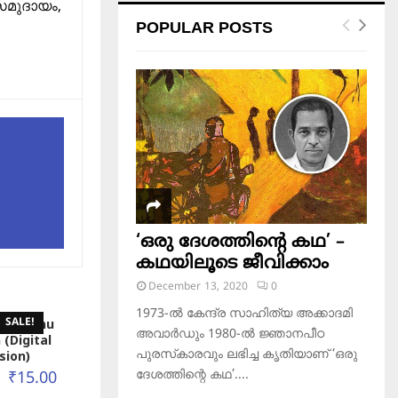
സമുദായം,
POPULAR POSTS
‘ഒരു ദേശത്തിന്റെ കഥ’ –
കഥയിലൂടെ ജീവിക്കാം
December 13, 2020
0
1973-ല്‍ കേന്ദ്ര സാഹിത്യ അക്കാദമി
npurathu
SALE!
അവാര്‍ഡും 1980-ല്‍ ജ്ഞാനപീഠ
 (Digital
പുരസ്‌കാരവും ലഭിച്ച കൃതിയാണ് ‘ഒരു
sion)
5
ദേശത്തിന്റെ കഥ’....
₹
15.00