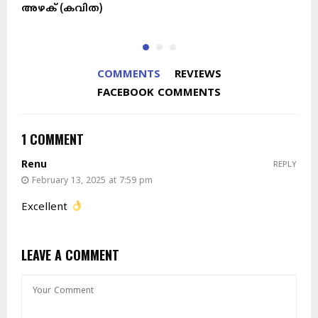
അഴക് (കവിത)
ന
COMMENTS
REVIEWS
FACEBOOK COMMENTS
1 COMMENT
Renu
REPLY
February 13, 2025 at 7:59 pm
Excellent
LEAVE A COMMENT