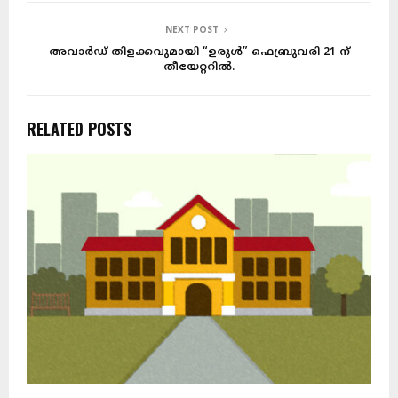
NEXT POST
അവാർഡ് തിളക്കവുമായി “ഉരുൾ” ഫെബ്രുവരി 21 ന്
തീയേറ്ററിൽ.
RELATED POSTS