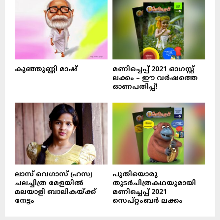
കുഞ്ഞുണ്ണി മാഷ്‌
മണിച്ചെപ്പ് 2021 ഓഗസ്റ്റ്
ലക്കം – ഈ വർഷത്തെ
ഓണപതിപ്പ്!
ലാസ് വെഗാസ് ഹ്രസ്വ
പുതിയൊരു
ചലച്ചിത്ര മേളയിൽ
തുടർചിത്രകഥയുമായി
മലയാളി ബാലികയ്ക്ക്
മണിച്ചെപ്പ് 2021
നേട്ടം
സെപ്റ്റംബർ ലക്കം