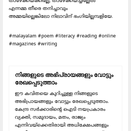
താഴേക്കയക്കില്ലേ, താഴേക്കയച്ചില്ലേൽ
എന്നമ്മ തീരെ തനിച്ചാവും
അമ്മയില്ലെങ്കിലോ നിലാവിന് ഭംഗിയില്ലമ്പളിയേ.
#malayalam #poem #literacy #reading #online
#magazines #writing
നിങ്ങളുടെ അഭിപ്രായങ്ങളും വോട്ടും
രേഖപ്പെടുത്താം
ഈ കവിതയെ കുറിച്ചുള്ള നിങ്ങളുടെ
അഭിപ്രായങ്ങളും വോട്ടും രേഖപ്പെടുത്താം.
കേന്ദ്ര സർക്കാരിന്റെ ഐടി നയപ്രകാരം
വ്യക്തി, സമുദായം, മതം, രാജ്യം
എന്നിവയ്ക്കെതിരായി അധിക്ഷേപങ്ങളും