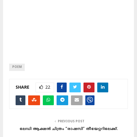
POEM
SHARE
22
PREVIOUS POST
ലേഡി ആക്ഷൻ ചിത്രം “രാഷസി” തീയേറ്ററിലേക്ക്.