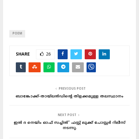
POEM
SHARE
26
PREVIOUS POST
ബാങ്കോക്ക്-തായ്‌ലൻഡിന്റെ തിളക്കമുള്ള തലസ്ഥാനം
NEXT POST
ഇൻ ദ നെയിം ഓഫ് സച്ചിൻ” ഫസ്റ്റ് ലുക്ക് പോസ്റ്റർ റിലീസ്
നടന്നു.