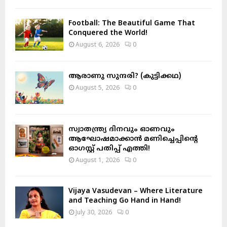
f
A
o
Football: The Beautiful Game That
r
R
Conquered the World!
:
August 6, 2026
0
C
H
ആരാണു സുന്ദരി? (കുട്ടിക്കഥ)
August 5, 2026
0
സ്വാതന്ത്ര്യ ദിനവും ഓണവും
ആഘോഷമാക്കാൻ മണിച്ചെപ്പിന്റെ
ഓഗസ്റ്റ് പതിപ്പ് എത്തി!
August 1, 2026
0
Vijaya Vasudevan – Where Literature
and Teaching Go Hand in Hand!
July 30, 2026
0