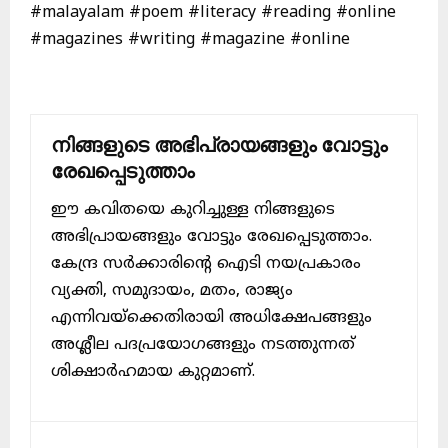
#malayalam #poem #literacy #reading #online
#magazines #writing #magazine #online
നിങ്ങളുടെ അഭിപ്രായങ്ങളും വോട്ടും
രേഖപ്പെടുത്താം
ഈ കവിതയെ കുറിച്ചുള്ള നിങ്ങളുടെ
അഭിപ്രായങ്ങളും വോട്ടും രേഖപ്പെടുത്താം.
കേന്ദ്ര സർക്കാരിന്റെ ഐടി നയപ്രകാരം
വ്യക്തി, സമുദായം, മതം, രാജ്യം
എന്നിവയ്ക്കെതിരായി അധിക്ഷേപങ്ങളും
അശ്ലീല പദപ്രയോഗങ്ങളും നടത്തുന്നത്
ശിക്ഷാർഹമായ കുറ്റമാണ്.