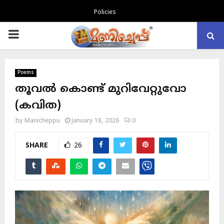
Policies
PRIMARY
MENU
Poems
തൂവൽ കൊണ്ട് മുറിവേറ്റുവോ
(കവിത)
by
Manicheppu
January 18, 2026
0
SHARE
26