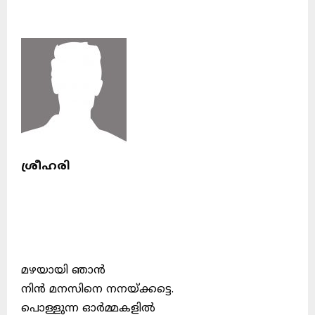
ശ്രീഹരി
മഴയായി ഞാൻ
നിൻ മനസിനെ നനയ്ക്കട്ടെ.
പൊള്ളുന്ന ഓർമ്മകളിൽ