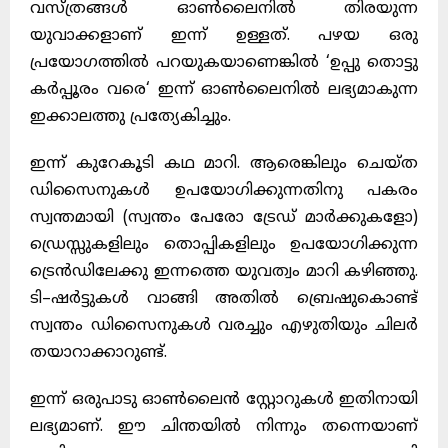
വസ്ത്രങ്ങൾ ഓൺലൈനിൽ തിരയുന്ന
യുവാക്കളാണ് ഇന്ന് ഉള്ളത്
.
പഴയ ഒരു
പ്രയോഗത്തിൽ പറയുകയാണെങ്കിൽ
‘
ഉപ്പു തൊട്ടു
കർപ്പൂരം വരെ
‘
ഇന്ന് ഓൺലൈനിൽ ലഭ്യമാകുന്ന
ഇക്കാലത്തു പ്രത്യേകിച്ചും
.
ഇന്ന് കുറേകൂടി കഥ മാറി
.
ആരെങ്കിലും ചെയ്ത
ഡിസൈനുകൾ ഉപയോഗിക്കുന്നതിനു പകരം
സ്വന്തമായി
(
സ്വന്തം പേരോ ട്രേഡ് മാർക്കുകളോ
)
ഡ്രെസ്സുകളിലും തൊപ്പികളിലും ഉപയോഗിക്കുന്ന
ട്രെൻഡിലേക്കു ഇന്നത്തെ യുവത്വം മാറി കഴിഞ്ഞു
.
ടി
–
ഷർട്ടുകൾ വാങ്ങി അതിൽ ബ്രെഷുകൊണ്ട്
സ്വന്തം ഡിസൈനുകൾ വരച്ചും എഴുതിയും ചിലർ
തയാറാക്കാറുണ്ട്
.
ഇന്ന് ഒരുപാടു ഓൺലൈൻ സ്റ്റോറുകൾ ഇതിനായി
ലഭ്യമാണ്
.
ഈ ചിന്തയിൽ നിന്നും തന്നെയാണ്