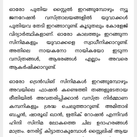
ഓരോ പുതിയ സ്റ്റൈൽ ഇറങ്ങുമ്പോഴും ന്യൂ
ജനറേഷൻ വസ്ത്രാലയങ്ങളിൽ യുവാക്കൾ
പുതിയവ തേടി ഇറങ്ങാറുണ്ട്
.
കൂടുതലും കോളേജ്
വിദ്യാർത്ഥികളാണ്
.
ഓരോ കാലത്തും ഇറങ്ങുന്ന
സിനിമകളും യുവാക്കളെ സ്വാധീനിക്കാറുണ്ട്
.
അതിലെ നായകനോ നായികയോ ഇടുന്ന
വസ്ത്രങ്ങൾ
,
ആഭരങ്ങൾ എല്ലാം അവരെ
ആകർഷിക്കാറുണ്ട്
.
ഓരോ ട്രെൻഡിങ് സിനിമകൾ ഇറങ്ങുമ്പോഴും
അവയിലെ ഫാഷൻ കണ്ടെത്തി തങ്ങളുടേതായ
രീതിയിൽ അവതരിപ്പിക്കാൻ വസ്ത്ര നിർമ്മാണ
കമ്പനികളും ശ്രദ്ധ ചെലുത്താറുണ്ട്
.
അമിതാഭ്
ബച്ചൻ
,
ഷാരൂഖ് ഖാൻ
,
ഋതിക് റോഷൻ എന്നിവർ
ഹിന്ദി സിനിമ ലോകത്തെ ചില ഉദാഹരങ്ങൾ
മാത്രം
.
നേരിട്ട് കിട്ടാതാകുമ്പോൾ സ്റ്റൈലിഷ് ആയ