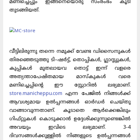
മണിച്ചെപ്പും ഇങ്ങനെയൊരു സംരംഭം കൂടി
തുടങ്ങിയത്
.
വീട്ടിലിരുന്നു തന്നെ നമുക്ക് വേണ്ട ഡിസൈനുകൾ
തിരഞ്ഞെടുത്തു ടി
–
ഷർട്ട്
,
തൊപ്പികൾ
,
ഗ്ലാസ്സുകൾ
,
കുപ്പികൾ മുതലായവ തൊട്ട് ഇന്ന് വളരെ
അത്യന്താപേഷിതമായ മാസ്കുകൾ വരെ
മണിച്ചെപ്പിന്റെ ഈ സ്റ്റോറിൽ ലഭ്യമാണ്
.
store.manicheppu.com
എന്ന പേജിൽ നിങ്ങൾക്ക്
ആവശ്യമായ ഉൽപ്പന്നങ്ങൾ ഓർഡർ ചെയ്തു
വാങ്ങാവുന്നതാണ്
.
കൂടാതെ ആർക്കെങ്കിലും
ഗിഫ്റ്റുകൾ കൊടുക്കാൻ ഉദ്ദേശിക്കുന്നുണ്ടെങ്കിൽ
അവയും ഇവിടെ ലഭ്യമാണ്
. 3-4
ദിവസങ്ങൾക്കുള്ളിൽ നിങ്ങളുടെ ഉൽപ്പന്നങ്ങൾ