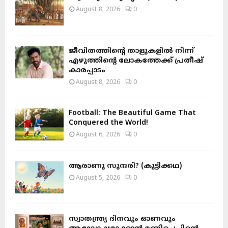
r
R
August 8, 2026
0
:
C
H
ജീവിതത്തിന്റെ താളുകളിൽ നിന്ന്
എഴുത്തിന്റെ ലോകത്തേക്ക് പ്രതീഷ്
കാരപ്പാടം
August 8, 2026
0
Football: The Beautiful Game That
Conquered the World!
August 6, 2026
0
ആരാണു സുന്ദരി? (കുട്ടിക്കഥ)
August 5, 2026
0
സ്വാതന്ത്ര്യ ദിനവും ഓണവും