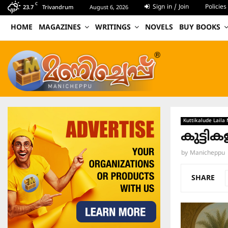
C
Sign in / Join
Policies
23.7
Trivandrum
August 6, 2026
HOME
MAGAZINES
WRITINGS
NOVELS
BUY BOOKS
Kuttikalude Laila
കുട്ടി
by
Manicheppu
SHARE