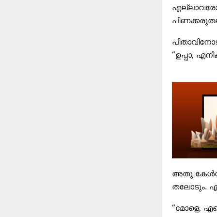
എല്ലാവരോട
പിണക്കരുത
പിതാവിനോട്
“ഉപ്പാ, എനിക
അതു കേള്‍ക
തലോടും. എന്
“മോളെ, എന്