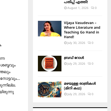
പതിപ്പ് എത്തി!
August 1, 2026
0
Vijaya Vasudevan –
Where Literature and
Teaching Go Hand in
Hand!
July 30, 2026
0
ക
ബ്രഡ് റോൾ
ന്ന
July 29, 2026
0
ശബ്ദവും
്തലും
ന നോട്ടവും…
മഴയുള്ള രാത്രികൾ
്നില്ല.
(മിനി കഥ)
ിരുന്നു
July 29, 2026
0