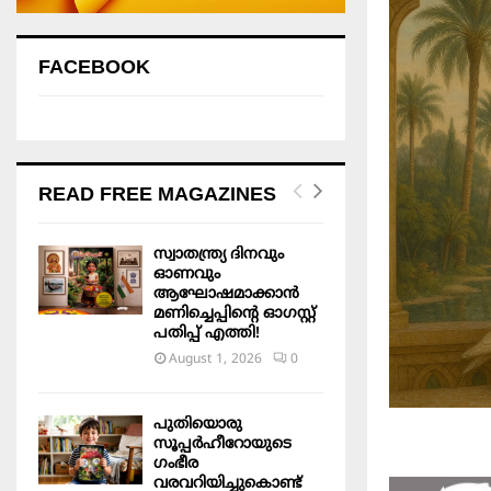
FACEBOOK
READ FREE MAGAZINES
സ്വാതന്ത്ര്യ ദിനവും
ഓണവും
ആഘോഷമാക്കാൻ
മണിച്ചെപ്പിന്റെ ഓഗസ്റ്റ്
പതിപ്പ് എത്തി!
August 1, 2026
0
പുതിയൊരു
സൂപ്പർഹീറോയുടെ
ഗംഭീര
വരവറിയിച്ചുകൊണ്ട്