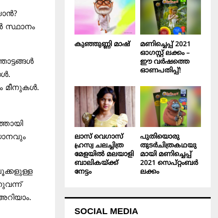
ന്‍?
്‍ സ്ഥാനം
കുഞ്ഞുണ്ണി മാഷ്‌
മണിച്ചെപ്പ് 2021
ഓഗസ്റ്റ് ലക്കം –
ട്ടങ്ങള്‍
ഈ വർഷത്തെ
ഓണപതിപ്പ്!
്‍.
 മീനുകള്‍.
ത്തായി
യാനവും
ലാസ് വെഗാസ്
പുതിയൊരു
ഹ്രസ്വ ചലച്ചിത്ര
തുടർചിത്രകഥയു
മേളയിൽ മലയാളി
മായി മണിച്ചെപ്പ്
ബാലികയ്ക്ക്
2021 സെപ്റ്റംബർ
ൂക്കളുള്ള
നേട്ടം
ലക്കം
വന്ന്‌
അറിയാം.
SOCIAL MEDIA