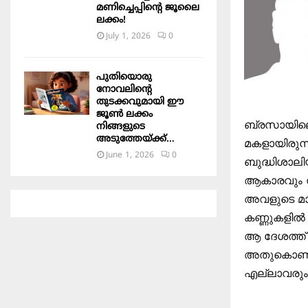
മണിച്ചെപ്പിന്റെ ജൂലൈ
ലക്കം!
July 1, 2026
0
പുതിയൊരു
നോവലിന്റെ
തുടക്കവുമായി ഈ
ജൂൺ ലക്കം
ബ്രസായില
നിങ്ങളുടെ
അടുത്തേയ്ക്ക്…
മകളായിരുന
June 1, 2026
0
ബുദ്ധിശാലിയ
ആകാരവും സം
അവളുടെ മാത
കണ്ണുകളില്‍
ആ ദേശത്ത്‌
അതുകൊണ്ടു
എല്ലാവരും