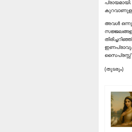
പ്രായമായി. 
കുറവാണുള്ള
അവള്‍ ഒന്നു
സജ്ജലങ്ങളാ
തിരിച്ചറിഞ
ഇണപ്രാവുകളെ
സൈപ്രസ്സ്‌
(തുടരും)