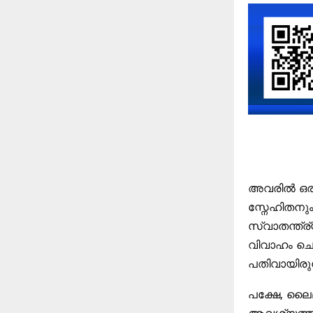
അവരില്‍ ഒ
സ്നേഹിതനും,
സ്വാതന്ത്ര
വിവാഹം ചെയ
പതിവായിരുന
പക്ഷേ, ലൈലയ