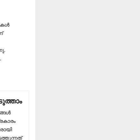
കള്‍
്‌
നു.
.
ുത്താം
ങ്ങൾ
്രകാരം
ിരായി
്തുന്നത്