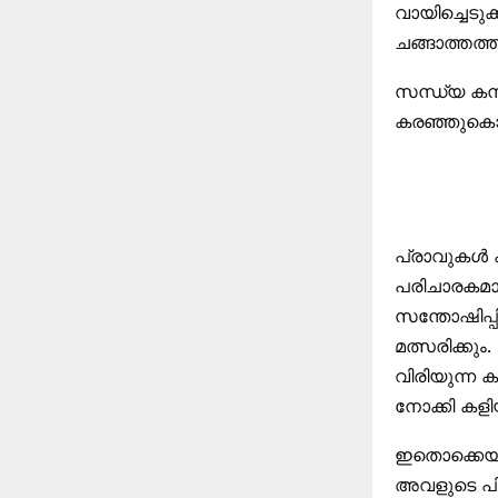
വായിച്ചെടു
ചങ്ങാത്തത്
സന്ധ്യ കനക്
കരഞ്ഞുകൊണ്
പ്രാവുകള്‍ ക
പരിചാരകമാര
സന്തോഷിപ്പി
മത്സരിക്കും
വിരിയുന്ന ക
നോക്കി കളിയ
ഇതൊക്കെയാണ
അവളുടെ പിത