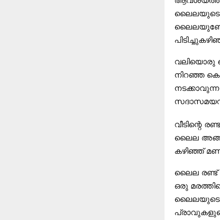
ആവശ്യത്തിന
ലൈലയുടെ പി
ലൈലയുണ്ടോ 
പിടിച്ചുകഴിഞ
വലിയൊരു കൊ
നിറഞ്ഞ കൊട്ട
നടക്കാവുന്
സദാസമയവും 
വീടിന്റെ രണ
ലൈല അങ്ങനെ
കഴിഞ്ഞ്‌ മണ
ലൈല രണ്ട്‌ 
ഒരു മരത്തിന
ലൈലയുടെ ജാ
പ്രാവുകളുടെ