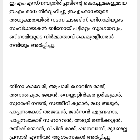
ഇ.എം.എസ്.നമ്പൂതിരിപ്പാടിന്റെ കൊച്ചുമകളുമായ
ഇ.എം രാധ നിർവ്വഹിച്ചു. ഇ.എം.രാധയുടെ
അധ്യക്ഷതയിൽ നടന്ന ചടങ്ങിന്, ഒറിഗാമിയുടെ
സംവിധായകൻ ബിനോയ് പട്ടിമറ്റം സ്വാഗതവും,
ഒറിഗാമിയുടെ നിർമ്മാതാവ് കെ.മുരളീധരൻ
നന്ദിയും അർപ്പിച്ചു.
ബീനാ കാവേരി, ആചാരി ഗോവിന്ദ രാജ്,
അനന്തപുരം ജയൻ, നെയ്യാറ്റിൻകര ശ്രികുമാർ,
സുരേഷ് നന്ദൻ, സഞ്ജീവ് കുമാർ, മധു അടൂർ,
പാപ്പനംകോട് അജയൻ, ജൻസൻ എബ്രഹാം,
പാപ്പനംകോട് സഹദേവൻ, അടൂർ മണിക്കുട്ടൻ,
രതീഷ് മന്മദൻ, വിപിൻ രാജ്, ഷാനവാസ്, മുണ്ടേല്ല
പ്രസാദ് എന്നിവർ ആശംസകൾ അർപ്പിച്ചു.