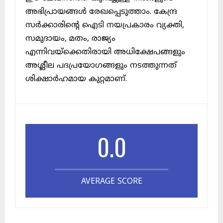
അഭിപ്രായങ്ങൾ രേഖപ്പെടുത്താം. കേന്ദ്ര
സർക്കാരിന്റെ ഐടി നയപ്രകാരം വ്യക്തി,
സമുദായം, മതം, രാജ്യം
എന്നിവയ്ക്കെതിരായി അധിക്ഷേപങ്ങളും
അശ്ലീല പദപ്രയോഗങ്ങളും നടത്തുന്നത്
ശിക്ഷാർഹമായ കുറ്റമാണ്.
0.0
AVERAGE SCORE