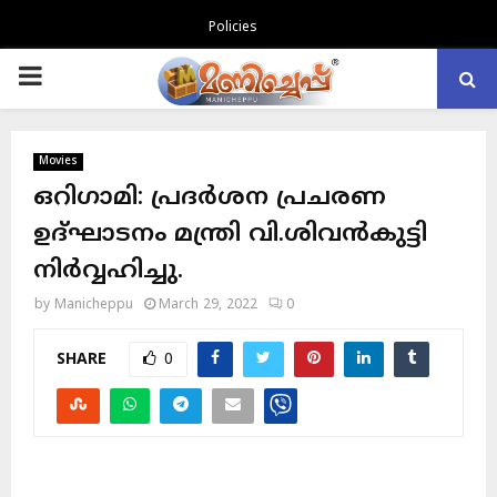
Policies
PRIMARY
MENU
Movies
ഒറിഗാമി: പ്രദർശന പ്രചരണ
ഉദ്ഘാടനം മന്ത്രി വി.ശിവൻകുട്ടി
നിർവ്വഹിച്ചു.
by
Manicheppu
March 29, 2022
0
SHARE
0