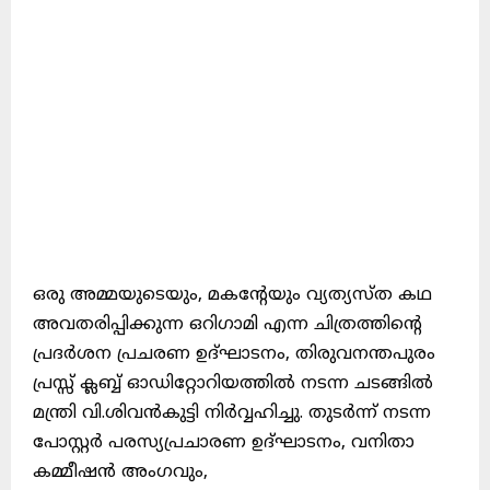
ഒരു അമ്മയുടെയും, മകന്റേയും വ്യത്യസ്ത കഥ
അവതരിപ്പിക്കുന്ന ഒറിഗാമി എന്ന ചിത്രത്തിന്റെ
പ്രദർശന പ്രചരണ ഉദ്ഘാടനം, തിരുവനന്തപുരം
പ്രസ്സ് ക്ലബ്ബ് ഓഡിറ്റോറിയത്തിൽ നടന്ന ചടങ്ങിൽ
മന്ത്രി വി.ശിവൻകുട്ടി നിർവ്വഹിച്ചു. തുടർന്ന് നടന്ന
പോസ്റ്റർ പരസ്യപ്രചാരണ ഉദ്ഘാടനം, വനിതാ
കമ്മീഷൻ അംഗവും,