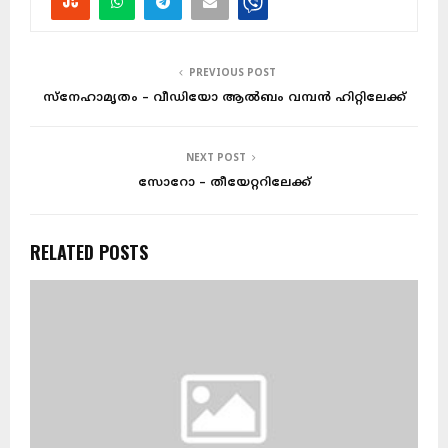
PREVIOUS POST
സ്നേഹാമൃതം – വീഡിയോ ആൽബം വമ്പൻ ഹിറ്റിലേക്ക്
NEXT POST
സോറോ – തീയേറ്ററിലേക്ക്
RELATED POSTS