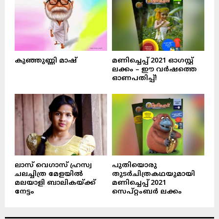
കുഞ്ഞുണ്ണി മാഷ്‌
മണിച്ചെപ്പ് 2021 ഓഗസ്റ്റ്
ലക്കം – ഈ വർഷത്തെ
ഓണപതിപ്പ്!
ലാസ് വെഗാസ് ഹ്രസ്വ
പുതിയൊരു
ചലച്ചിത്ര മേളയിൽ
തുടർചിത്രകഥയുമായി
മലയാളി ബാലികയ്ക്ക്
മണിച്ചെപ്പ് 2021
നേട്ടം
സെപ്റ്റംബർ ലക്കം