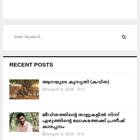
S
e
a
S
r
c
E
RECENT POSTS
h
f
A
o
ആനയുടെ കുസൃതി (കവിത)
r
R
August 8, 2026
0
:
C
H
ജീവിതത്തിന്റെ താളുകളിൽ നിന്ന്
എഴുത്തിന്റെ ലോകത്തേക്ക് പ്രതീഷ്
കാരപ്പാടം
August 8, 2026
0