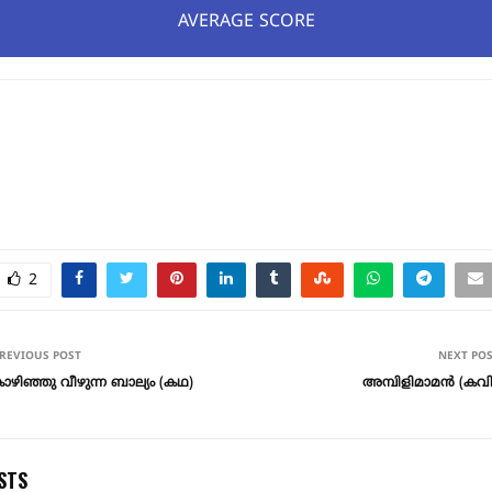
AVERAGE SCORE
2
REVIOUS POST
NEXT PO
ഴിഞ്ഞു വീഴുന്ന ബാല്യം (കഥ)
അമ്പിളിമാമൻ (കവ
STS