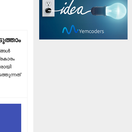
ുത്താം
ങ്ങൾ
്രകാരം
ിരായി
്തുന്നത്