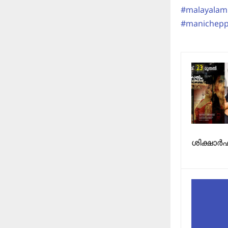
#malayalam
#manichep
ശിക്ഷാർഹ