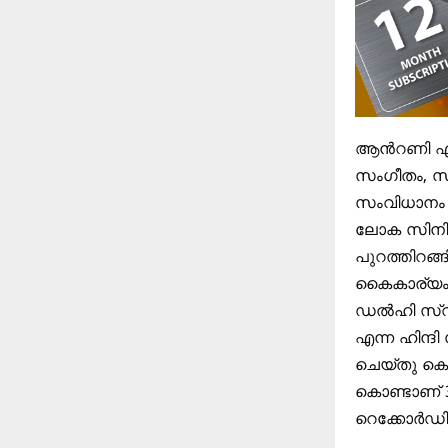
ആൻറണി എബ്
സംഗീതം, സി
സംവിധാനം ത
ലോക സിനിമ
പുറത്തിറങ്
കൈകാര്യം ച
ഡൽഹി സ്വദ
എന്ന ഹിന്ദ
ചെയ്തു കൊണ
കൊണ്ടാണ് 
റെക്കോർഡില