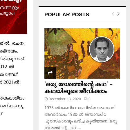
POPULAR POSTS
്തിൽ, രചന,
 അഭിനയം,
ിക്കുന്നത്.
2012 ൽ
ഭാഗങ്ങൾ
ന് 2021ൽ
‘ഒരു ദേശത്തിന്റെ കഥ’ –
കഥയിലൂടെ ജീവിക്കാം
ി കൈകാര്യം
December 13, 2020
0
മറികടന്നു
1973-ല്‍ കേന്ദ്ര സാഹിത്യ അക്കാദമി
്
അവാര്‍ഡും 1980-ല്‍ ജ്ഞാനപീഠ
പുരസ്‌കാരവും ലഭിച്ച കൃതിയാണ് ‘ഒരു
ദേശത്തിന്റെ കഥ’....