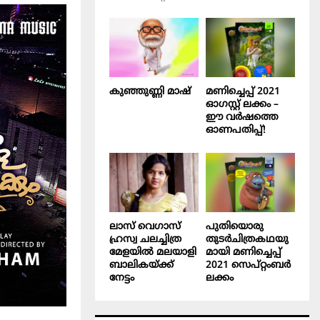
കുഞ്ഞുണ്ണി മാഷ്‌
മണിച്ചെപ്പ് 2021
ഓഗസ്റ്റ് ലക്കം –
ഈ വർഷത്തെ
ഓണപതിപ്പ്!
ലാസ് വെഗാസ്
പുതിയൊരു
ഹ്രസ്വ ചലച്ചിത്ര
തുടർചിത്രകഥയു
മേളയിൽ മലയാളി
മായി മണിച്ചെപ്പ്
ബാലികയ്ക്ക്
2021 സെപ്റ്റംബർ
നേട്ടം
ലക്കം