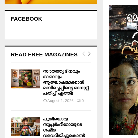
FACEBOOK
READ FREE MAGAZINES
സ്വാതന്ത്ര്യ ദിനവും
ഓണവും
ആഘോഷമാക്കാൻ
മണിച്ചെപ്പിന്റെ ഓഗസ്റ്റ്
പതിപ്പ് എത്തി!
August 1, 2026
0
പുതിയൊരു
സൂപ്പർഹീറോയുടെ
ഗംഭീര
വരവറിയിച്ചുകൊണ്ട്