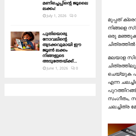
മണിച്ചെപ്പിന്റെ ജൂലൈ
ലക്കം!
July 1, 2026
0
മുപ്പത് ക്
നിങ്ങളെ സ്വ
പുതിയൊരു
ഒരു മഞ്ഞു
നോവലിന്റെ
ചിത്രത്തിൽ
തുടക്കവുമായി ഈ
ജൂൺ ലക്കം
നിങ്ങളുടെ
മലയാള സിന
അടുത്തേയ്ക്ക്…
ചിത്രത്തില
June 1, 2026
0
ചെയ്യുക എന
എന്ന ചലച്ച
പുറത്തിറങ്
സംഗീതം, സ
ചലച്ചിത്ര 