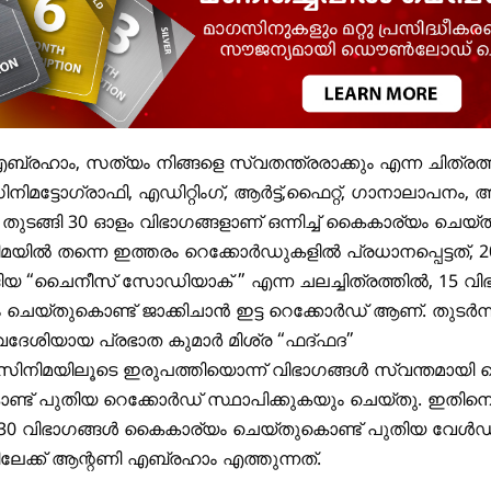
രഹാം, സത്യം നിങ്ങളെ സ്വതന്ത്രരാക്കും എന്ന ചിത്രത
നിമട്ടോഗ്രാഫി, എഡിറ്റിംഗ്, ആർട്ട്,ഫൈറ്റ്, ഗാനാലാപനം,
ുടങ്ങി 30 ഓളം വിഭാഗങ്ങളാണ് ഒന്നിച്ച് കൈകാര്യം ചെയ്തിര
യിൽ തന്നെ ഇത്തരം റെക്കോർഡുകളിൽ പ്രധാനപ്പെട്ടത്, 
ങിയ “ചൈനീസ് സോഡിയാക് ” എന്ന ചലച്ചിത്രത്തിൽ, 15 വി
െയ്തുകൊണ്ട് ജാക്കിചാൻ ഇട്ട റെക്കോർഡ് ആണ്. തുടർന്
േശിയായ പ്രഭാത കുമാര്‍ മിശ്ര “ഫദ്ഫദ”
ി സിനിമയിലൂടെ ഇരുപത്തിയൊന്ന് വിഭാഗങ്ങൾ സ്വന്തമായ
്ട് പുതിയ റെക്കോർഡ് സ്ഥാപിക്കുകയും ചെയ്തു. ഇതിനെ 
30 വിഭാഗങ്ങൾ കൈകാര്യം ചെയ്തുകൊണ്ട് പുതിയ വേൾഡ
േക്ക് ആന്റണി എബ്രഹാം എത്തുന്നത്.