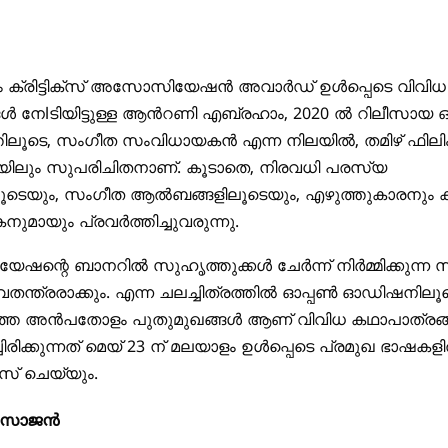
ം ക്രിട്ടിക്സ് അസോസിയേഷൻ അവാർഡ് ഉൾപ്പെടെ വിവിധ
്ങൾ നേlടിയിട്ടുള്ള ആൻറണി എബ്രഹാം, 2020 ൽ റിലീസായ
്തിലൂടെ, സംഗീത സംവിധായകൻ എന്ന നിലയിൽ, തമിഴ് ഫിലി
യിലും സുപരിചിതനാണ്. കൂടാതെ, നിരവധി പരസ്യ
ിലൂടെയും, സംഗീത ആൽബങ്ങളിലൂടെയും, എഴുത്തുകാരനും
മായും പ്രവർത്തിച്ചുവരുന്നു.
രിയേഷന്റെ ബാനറിൽ സുഹൃത്തുക്കൾ ചേർന്ന് നിർമ്മിക്കുന്ന
വതന്ത്രരാക്കും. എന്ന ചലച്ചിത്രത്തിൽ ഓപ്പൺ ഓഡിഷനിലൂ
ത്ത അൻപതോളം പുതുമുഖങ്ങൾ ആണ് വിവിധ കഥാപാത്രങ
ചിരിക്കുന്നത് മെയ് 23 ന് മലയാളം ഉൾപ്പെടെ പ്രമുഖ ഭാഷകള
ീസ് ചെയ്യും.
ം സാജൻ