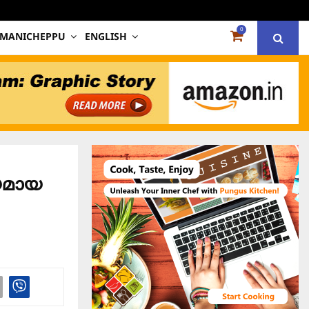
0
 MANICHEPPU
ENGLISH
േയമായ