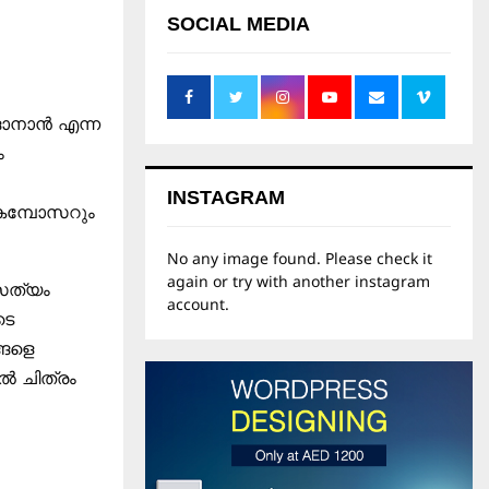
SOCIAL MEDIA
 ഓനാൻ എന്ന
ം
INSTAGRAM
 കമ്പോസറും
No any image found. Please check it
again or try with another instagram
 സത്യം
account.
ടെ
്ങളെ
ിൽ ചിത്രം