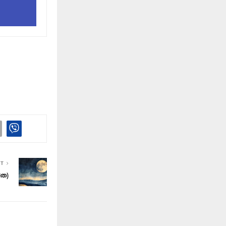
ST
ിത)