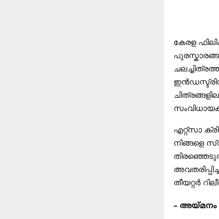
കേരള ഫിലി
പുരസ്കാരങ
ചലച്ചിത്രത
ഇൻഡസ്ട്രി
ചിത്രങ്ങള
സംവിധായകനു
എറ്റ്സാ ക്
നിങ്ങളെ സ്
തിരഞ്ഞെടു
അവതരിപ്പിച്
തീയറ്റർ റില
– അയ്മന