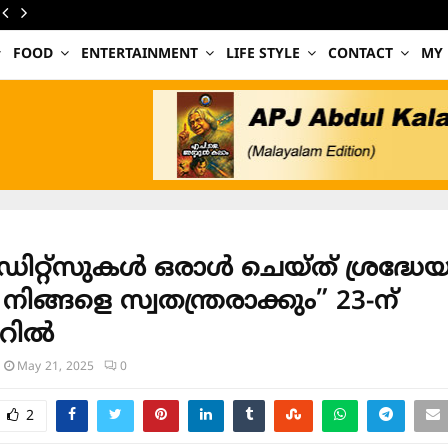
FOOD
ENTERTAINMENT
LIFE STYLE
CONTACT
MY
െഡിറ്റ്‌സുകൾ ഒരാൾ ചെയ്ത് ശ്രദ്ധ
നിങ്ങളെ സ്വതന്ത്രരാക്കും” 23-ന്
ററിൽ
May 21, 2025
0
2