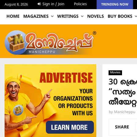
Sign in / Join
Policies
August 8, 2026
TRENDING NOW
HOME
MAGAZINES
WRITINGS
NOVELS
BUY BOOKS
Movies
30 ക്ര
“സത്യം 
തീയേറ്
by
Manicheppu
SHARE