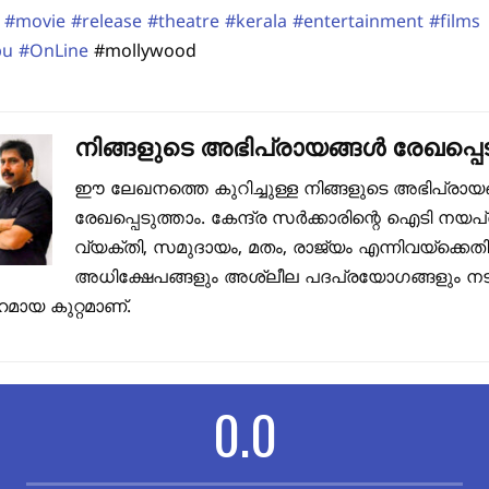
#movie
#release
#theatre
#kerala
#entertainment
#films
pu
#OnLine
#mollywood
നിങ്ങളുടെ അഭിപ്രായങ്ങൾ രേഖപ്പെട
ഈ ലേഖനത്തെ കുറിച്ചുള്ള നിങ്ങളുടെ അഭിപ്രായ
രേഖപ്പെടുത്താം. കേന്ദ്ര സർക്കാരിന്റെ ഐടി നയപ
വ്യക്തി, സമുദായം, മതം, രാജ്യം എന്നിവയ്ക്കെത
അധിക്ഷേപങ്ങളും അശ്ലീല പദപ്രയോഗങ്ങളും നടത
മായ കുറ്റമാണ്.
0.0