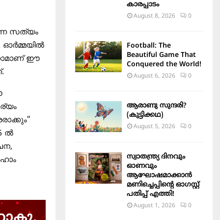
കാരപ്പാടം
August 8, 2026
0
ുന്ന സത്യം
ു. ഓർമ്മയിൽ
Football: The
Beautiful Game That
രഹാമാണ് ഈ
Conquered the World!
.
August 6, 2026
0
ഈ
ആരാണു സുന്ദരി?
ര്യം
(കുട്ടിക്കഥ)
ാക്കും”
August 5, 2026
0
5 ൽ
ചന,
സ്വാതന്ത്ര്യ ദിനവും
രഹാം
ഓണവും
ആഘോഷമാക്കാൻ
മണിച്ചെപ്പിന്റെ ഓഗസ്റ്റ്
പതിപ്പ് എത്തി!
August 1, 2026
0