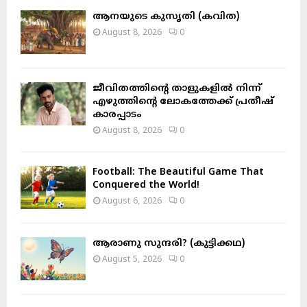
A
o
ആനയുടെ കുസൃതി (കവിത)
r
R
August 8, 2026
0
:
C
H
ജീവിതത്തിന്റെ താളുകളിൽ നിന്ന്
എഴുത്തിന്റെ ലോകത്തേക്ക് പ്രതീഷ്
കാരപ്പാടം
August 8, 2026
0
Football: The Beautiful Game That
Conquered the World!
August 6, 2026
0
ആരാണു സുന്ദരി? (കുട്ടിക്കഥ)
August 5, 2026
0