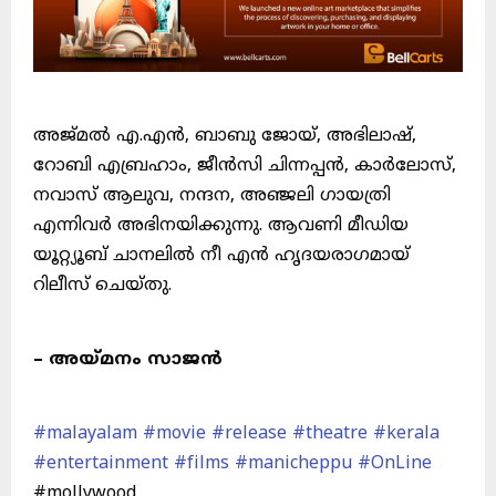
അജ്മൽ എ.എൻ, ബാബു ജോയ്, അഭിലാഷ്,
റോബി എബ്രഹാം, ജീൻസി ചിന്നപ്പൻ, കാർലോസ്,
നവാസ് ആലുവ, നന്ദന, അഞ്ജലി ഗായത്രി
എന്നിവർ അഭിനയിക്കുന്നു. ആവണി മീഡിയ
യൂറ്റ്യൂബ് ചാനലിൽ നീ എൻ ഹൃദയരാഗമായ്
റിലീസ് ചെയ്തു.
– അയ്മനം സാജൻ
#malayalam
#movie
#release
#theatre
#kerala
#entertainment
#films
#manicheppu
#OnLine
#mollywood