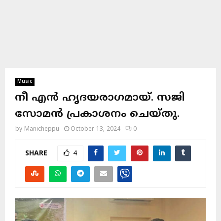
Music
നീ എൻ ഹൃദയരാഗമായ്. സജി
സോമൻ പ്രകാശനം ചെയ്തു.
by
Manicheppu
October 13, 2024
0
SHARE
4