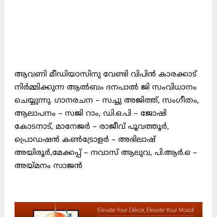
ആവണി മീഡിയാസിനു വേണ്ടി വിപിൻ കാരക്കാട്
നിർമ്മിക്കുന്ന ആൽബം ദനപാൽ ജി സംവിധാനം
ചെയ്യുന്നു. ഗാനരചന – സച്ചു അജിത്ത്, സംഗീതം,
ആലാപനം – സജി റാം, ഡി.ഒ.പി – ജോഷി
കോടനാട്, മാനേജർ – രാജീവ് പൂവത്തൂർ,
പ്രൊഡഷൻ കൺട്രോളർ – അഭിലാഷ്
അയിരൂർ,മേക്കപ്പ് – നവാസ് ആലുവ, പി.ആർ.ഒ –
അയ്മനം സാജൻ