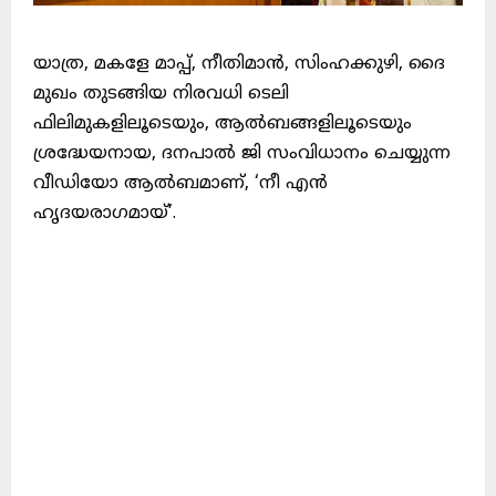
യാത്ര, മകളേ മാപ്പ്, നീതിമാൻ, സിംഹക്കുഴി, ദൈ
മുഖം തുടങ്ങിയ നിരവധി ടെലി
ഫിലിമുകളിലൂടെയും, ആൽബങ്ങളിലൂടെയും
ശ്രദ്ധേയനായ, ദനപാൽ ജി സംവിധാനം ചെയ്യുന്ന
വീഡിയോ ആൽബമാണ്, ‘നീ എൻ
ഹൃദയരാഗമായ്’.