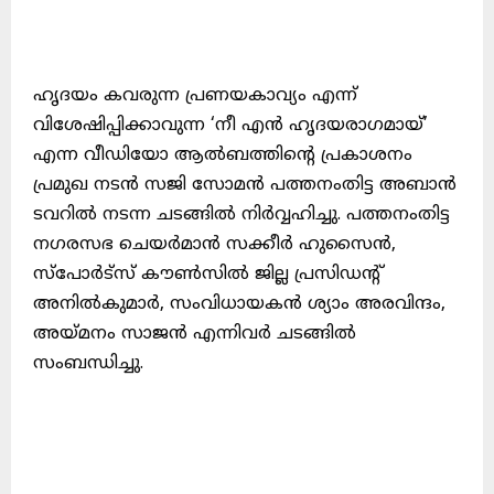
ഹൃദയം കവരുന്ന പ്രണയകാവ്യം എന്ന്
വിശേഷിപ്പിക്കാവുന്ന ‘നീ എൻ ഹൃദയരാഗമായ്’
എന്ന വീഡിയോ ആൽബത്തിന്റെ പ്രകാശനം
പ്രമുഖ നടൻ സജി സോമൻ പത്തനംതിട്ട അബാൻ
ടവറിൽ നടന്ന ചടങ്ങിൽ നിർവ്വഹിച്ചു. പത്തനംതിട്ട
നഗരസഭ ചെയർമാൻ സക്കീർ ഹുസൈൻ,
സ്പോർട്സ് കൗൺസിൽ ജില്ല പ്രസിഡന്റ്
അനിൽകുമാർ, സംവിധായകൻ ശ്യാം അരവിന്ദം,
അയ്മനം സാജൻ എന്നിവർ ചടങ്ങിൽ
സംബന്ധിച്ചു.