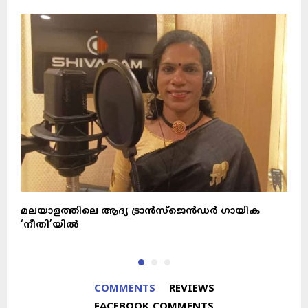
മലയാളത്തിലെ ആദ്യ ട്രാൻസ്ജെൻഡർ ഗായിക
ജ
‘നീതി’യിൽ
COMMENTS
REVIEWS
FACEBOOK COMMENTS