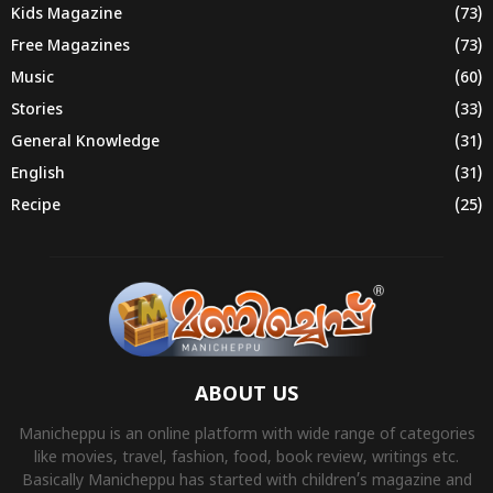
Kids Magazine
(73)
Free Magazines
(73)
Music
(60)
Stories
(33)
General Knowledge
(31)
English
(31)
Recipe
(25)
ABOUT US
Manicheppu is an online platform with wide range of categories
like movies, travel, fashion, food, book review, writings etc.
Basically Manicheppu has started with children’s magazine and