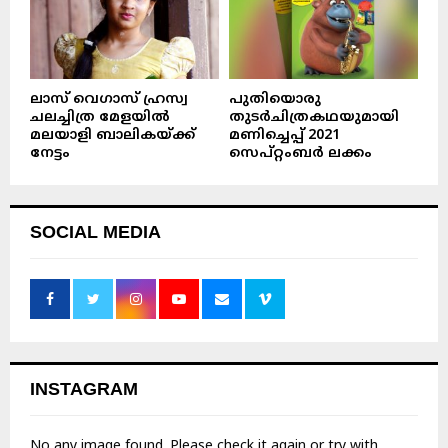
ലാസ് വെഗാസ് ഹ്രസ്വ
പുതിയൊരു
ചലച്ചിത്ര മേളയിൽ
തുടർചിത്രകഥയുമായി
മലയാളി ബാലികയ്ക്ക്
മണിച്ചെപ്പ് 2021
നേട്ടം
സെപ്റ്റംബർ ലക്കം
SOCIAL MEDIA
INSTAGRAM
No any image found. Please check it again or try with