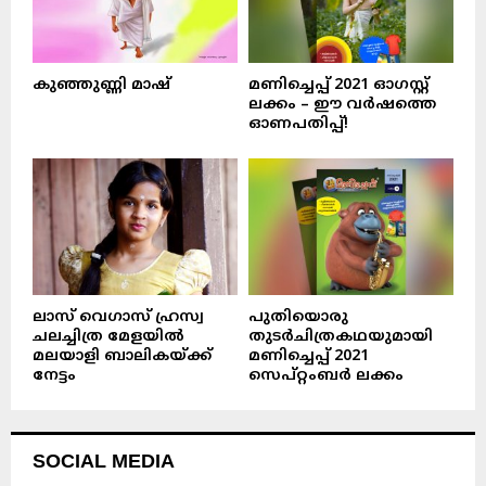
കുഞ്ഞുണ്ണി മാഷ്‌
മണിച്ചെപ്പ് 2021 ഓഗസ്റ്റ്
ലക്കം – ഈ വർഷത്തെ
ഓണപതിപ്പ്!
ലാസ് വെഗാസ് ഹ്രസ്വ
പുതിയൊരു
ചലച്ചിത്ര മേളയിൽ
തുടർചിത്രകഥയുമായി
മലയാളി ബാലികയ്ക്ക്
മണിച്ചെപ്പ് 2021
നേട്ടം
സെപ്റ്റംബർ ലക്കം
SOCIAL MEDIA