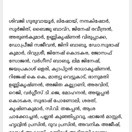
ശിവജി ഗുരുവായൂർ, ലിഷോയ്, നന്ദകിഷോർ,
സുർജിത്, ബൈജു ബാവ്റ, ജിനേഷ് രവീന്ദ്രൻ,
അരുൺകുമാർ, ഉണ്ണികൃഷ്ണൻ വിരുപ്പാക്ക,
ഡോ.പ്രീജി സജീവൻ, ജിനി ബാബു, ഡോ.സുഭാഷ്
കുമാർ, ദിവ്യശ്രീ, ജിനേഷ് കൊടകര, ജോസഫ്
സോജൻ, വർഗീസ് ബാബു, ലിമ ജിനേഷ്,
ജയപ്രകാശ് ഒളരി, ക്യാപ്റ്റൻ രാധാകൃഷ്ണൻ,
റിജേഷ് കെ കെ, മാത്യു വെട്ടുകാട്, ഭാനുമതി
ഉണ്ണികൃഷ്ണൻ, അജിത കല്ല്യാണി, അരവിന്ദ്,
റെജി, വർഗ്ഗീസ് .ടി .ജെ, മോഹനൻ, അയ്യപ്പൻ
കൊടകര, സുഭാഷ് പോണോലി, ശരത്,
കൃഷ്ണകുമാർ, സി.വി. തങ്കപ്പൻ, ആശ
ചാക്കോച്ചൻ, പല്ലൻ കുഞ്ഞിപ്പാവു, ഷാജൻ മാസ്റ്റർ,
ഹൃഥ്വിൻ പ്രസിൻ, ദുവ പ്രസിൻ, അവനിക അജീഷ്,