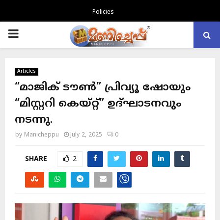
Policies
PRIMARY
MENU
Articles
“മാജിക് ടൗൺ” പ്രിവ്യൂ ഷോയും
“മിസ്റ്ററി കെയ്റ്റ്” ഉദ്ഘാടനവും
നടന്നു.
by
Manicheppu
July 2, 2025
0
SHARE
2