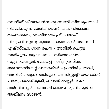
നവനീത് ക്രീയേഷൻസിനു വേണ്ടി സിന്ധുപ്രതാപ്
നിർമ്മിക്കുന്ന മാജിക് ടൗൺ, കഥ, തിരക്കഥ,
സംഭാഷണം, സംവിധാനം ശ്രീ പ്രതാപ്
നിർവ്വഹിക്കുന്നു. ക്യാമറ – സൈമൺ ജോസഫ്
എക്സ്പോ, ഗാന രചന – അനിൽ ചെമ്പ്ര
നന്തിപുലം, ആലാപനം – സീതാലക്ഷ്മി
സുബ്രഹ്മണ്യൻ, മേക്കപ്പ് – ശില്പ പ്രസിൻ,
അസോസിയേറ്റ് ഡയറക്ടർ – പ്രസിൻ പ്രതാപ്,
അനിൽ ചെബ്രനന്തിപുരം, അസിസ്റ്റന്റ് ഡയറക്ടർ
– ജയപ്രകാശ് ഒളരി, ഷാജൻ മാസ്റ്റർ, കോ
ഓർഡിനേറ്റർ – ജിനേഷ് കൊടകര, പി.ആർ. ഒ –
അയ്മനം സാജൻ.