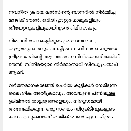
നവനീത് ക്രിയേഷൻസിൻ്റെ ബാനറിൽ നിർമ്മിച്ച
മാജിക് ടൗൺ, ഒ.ടി.ടി ഫ്ലാറ്റുഫോമുകളിലും,
തീയേറ്ററുകളിലുമായി ഉടൻ റിലീസാകും.
നിരവധി രചനകളിലൂടെ ശ്രദ്ധേയനായ,
എഴുത്തുകാരനും ചലച്ചിത്ര സംവിധായകനുമായ
ശ്രീപ്രതാപിൻ്റെ ആറാമത്തെ സിനിമയാണ് മാജിക്
ടൗൺ. സിനിമയുടെ നിർമ്മാതാവ് സിന്ധു പ്രതാപ്
ആണ്.
വർത്തമാനകാലത്ത് ചെറിയ കുട്ടികൾ നേരിടുന്ന
ലൈംഗിക അതിക്രമവും, അവയുടെ പിന്നിലുള്ള
ക്രിമിനൽ താല്പര്യങ്ങളെയും, നിഗൂഡമായി
അന്വേഷിക്കുന്ന ഒരു സംഘം ഡിറ്റക്ടീവുകളുടെ
കഥ പറയുകയാണ് മാജിക് ടൗൺ എന്ന ചിത്രം.