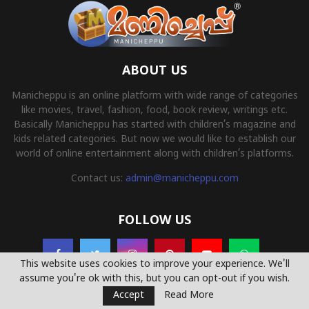
ABOUT US
Manicheppu is an online platform with wide range of categories
like movies, travel, fashion, food, book review, writings etc.
Basically Manicheppu has started with children’s magazine and
kids related categories. But now we would like to establish our
world of online entertainment along with children’s platforms.
Contact us:
admin@manicheppu.com
FOLLOW US
This website uses cookies to improve your experience. We'll
assume you're ok with this, but you can opt-out if you wish.
Accept
Read More
© 2022 - Manicheppu.com All Right Reserved. Powered By
Yemcoders