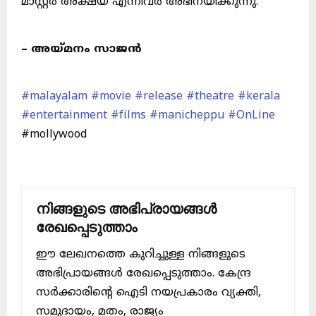
മാസ്റ്റർ അക്ഷയ് എന്നിവർ അഭിനയിക്കുന്നു.
– അയ്മനം സാജൻ
#malayalam
#movie
#release
#theatre
#kerala
#entertainment
#films
#manicheppu
#OnLine
#mollywood
നിങ്ങളുടെ അഭിപ്രായങ്ങൾ
രേഖപ്പെടുത്താം
ഈ ലേഖനത്തെ കുറിച്ചുള്ള നിങ്ങളുടെ
അഭിപ്രായങ്ങൾ രേഖപ്പെടുത്താം. കേന്ദ്ര
സർക്കാരിന്റെ ഐടി നയപ്രകാരം വ്യക്തി,
സമുദായം, മതം, രാജ്യം