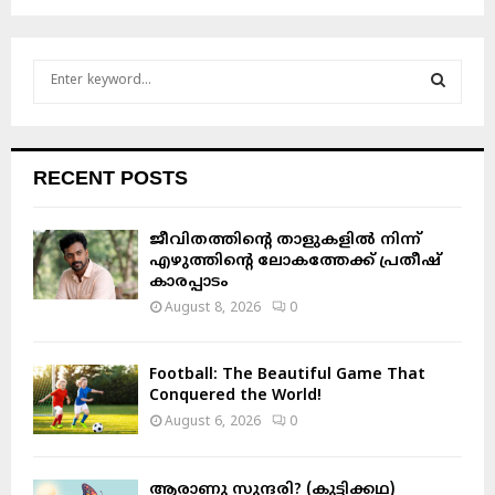
S
e
a
S
r
c
E
RECENT POSTS
h
f
A
o
ജീവിതത്തിന്റെ താളുകളിൽ നിന്ന്
r
R
എഴുത്തിന്റെ ലോകത്തേക്ക് പ്രതീഷ്
:
കാരപ്പാടം
C
August 8, 2026
0
H
Football: The Beautiful Game That
Conquered the World!
August 6, 2026
0
ആരാണു സുന്ദരി? (കുട്ടിക്കഥ)