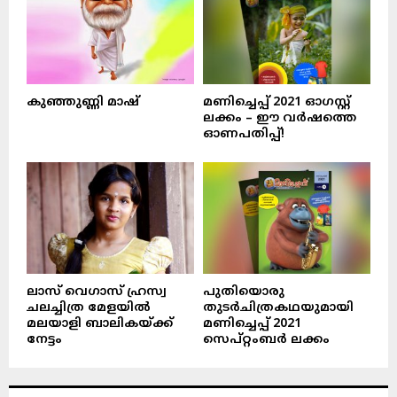
കുഞ്ഞുണ്ണി മാഷ്‌
മണിച്ചെപ്പ് 2021 ഓഗസ്റ്റ്
ലക്കം – ഈ വർഷത്തെ
ഓണപതിപ്പ്!
ലാസ് വെഗാസ് ഹ്രസ്വ
പുതിയൊരു
ചലച്ചിത്ര മേളയിൽ
തുടർചിത്രകഥയുമായി
മലയാളി ബാലികയ്ക്ക്
മണിച്ചെപ്പ് 2021
നേട്ടം
സെപ്റ്റംബർ ലക്കം