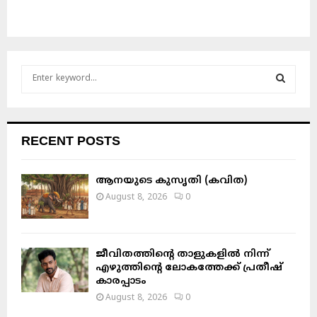
S
e
a
S
r
c
E
RECENT POSTS
h
f
A
o
ആനയുടെ കുസൃതി (കവിത)
r
R
August 8, 2026
0
:
C
H
ജീവിതത്തിന്റെ താളുകളിൽ നിന്ന്
എഴുത്തിന്റെ ലോകത്തേക്ക് പ്രതീഷ്
കാരപ്പാടം
August 8, 2026
0