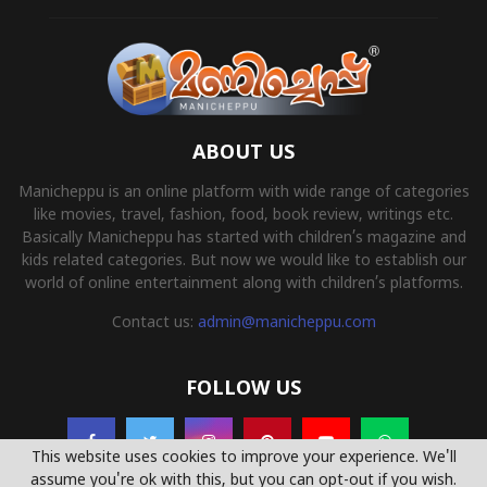
ABOUT US
Manicheppu is an online platform with wide range of categories
like movies, travel, fashion, food, book review, writings etc.
Basically Manicheppu has started with children’s magazine and
kids related categories. But now we would like to establish our
world of online entertainment along with children’s platforms.
Contact us:
admin@manicheppu.com
FOLLOW US
This website uses cookies to improve your experience. We'll
assume you're ok with this, but you can opt-out if you wish.