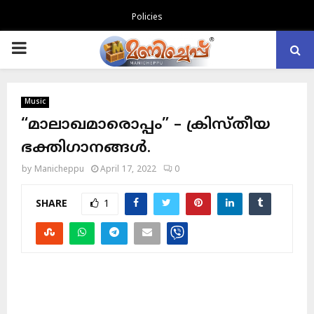
Policies
PRIMARY
MENU
Music
“മാലാഖമാരൊപ്പം” – ക്രിസ്തീയ
ഭക്തിഗാനങ്ങൾ.
by
Manicheppu
April 17, 2022
0
SHARE
1