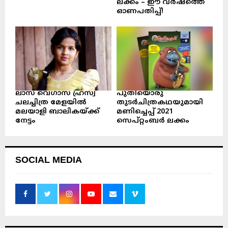
ലക്കം – ഈ വർഷത്തെ
ഓണപതിപ്പ്!
ലാസ് വെഗാസ് ഹ്രസ്വ
പുതിയൊരു
ചലച്ചിത്ര മേളയിൽ
തുടർചിത്രകഥയുമായി
മലയാളി ബാലികയ്ക്ക്
മണിച്ചെപ്പ് 2021
നേട്ടം
സെപ്റ്റംബർ ലക്കം
SOCIAL MEDIA