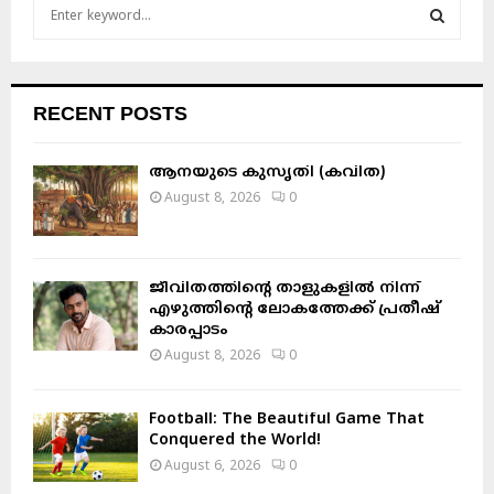
S
e
a
S
r
c
E
RECENT POSTS
h
f
A
o
ആനയുടെ കുസൃതി (കവിത)
r
R
August 8, 2026
0
:
C
H
ജീവിതത്തിന്റെ താളുകളിൽ നിന്ന്
എഴുത്തിന്റെ ലോകത്തേക്ക് പ്രതീഷ്
കാരപ്പാടം
August 8, 2026
0
Football: The Beautiful Game That
Conquered the World!
August 6, 2026
0