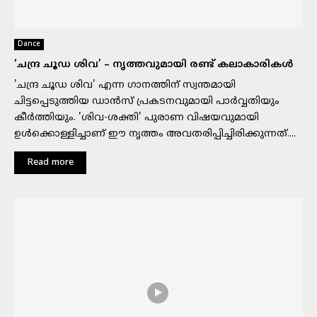
Dance
‘ചന്ദ്ര ചൂഡ ശിവ’ – നൃത്തവുമായി രണ്ട് കലാകാരികൾ
'ചന്ദ്ര ചൂഡ ശിവ' എന്ന ഗാനത്തിന് സ്വന്തമായി
ചിട്ടപ്പെടുത്തിയ ഡാൻസ് പ്രകടനവുമായി പാർവ്വതിയും
കീർത്തിയും. 'ശിവ-ശക്തി' പുരാണ വിഷയവുമായി
ഉൾക്കൊള്ളിച്ചാണ് ഈ നൃത്തം അവതരിപ്പിച്ചിരിക്കുന്നത്....
Read more