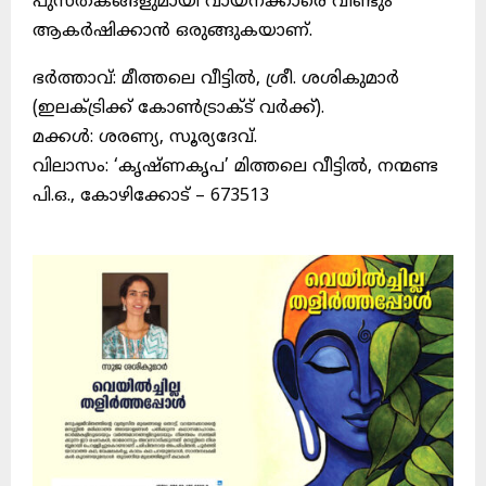
പുസ്തകങ്ങളുമായി വായനക്കാരെ വീണ്ടും
ആകർഷിക്കാൻ ഒരുങ്ങുകയാണ്.
ഭർത്താവ്: മീത്തലെ വീട്ടിൽ, ശ്രീ. ശശികുമാർ
(ഇലക്ട്രിക്ക് കോൺട്രാക്ട് വർക്ക്).
മക്കൾ: ശരണ്യ, സൂര്യദേവ്.
വിലാസം: ‘കൃഷ്ണകൃപ’ മിത്തലെ വീട്ടിൽ, നന്മണ്ട
പി.ഒ., കോഴിക്കോട് – 673513