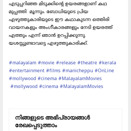
എടുപ്പറിഞ്ഞ മിടുക്കിൻ്റെ ഉയരങ്ങളാണ് കഥ
മുപ്പത്തി
മൂന്നും. ബോധിയുടെ പ്രിയ
എഴുത്തുകാരിയുടെ ഈ കഥാകുടന്ന ഒത്തിരി
വായനകളും അംഗീകാരങ്ങളും നേടി ഉയരത്ത്
എത്തും എന്ന് ഞാൻ ഉറപ്പിക്കുന്നു.
യശസ്സുണ്ടാവട്ടെ എഴുത്തുകാരിക്ക്.
#malayalam
#movie
#release
#theatre
#kerala
#entertainment
#films
#manicheppu
#OnLine
#mollywood
#cinema
#MalayalamMovies
#mollywood
#cinema
#MalayalamMovies
നിങ്ങളുടെ അഭിപ്രായങ്ങൾ
രേഖപ്പെടുത്താം