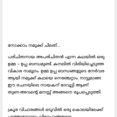
നോക്കാം നമുക്ക് ചിലത്…
പരിചിതനായ അപരിചിതൻ എന്ന കഥയിൽ ഒരു
ഉമ്മ – ഉപ്പ ബന്ധമുണ്ട്. കനലിൽ വിരിയിച്ചെടുത്ത
വികാര സമുദ്രം. ഉമ്മ ഉപ്പ ബന്ധങ്ങളുടെ നേർവര
ആയി നമുക്ക് കഥയെ നെഞ്ചേറ്റാം. നാട്ടുമാങ്ങ
ഈ രചനയിലെ നായകന് ദേവൂട്ടി ആണ്
തുണ.അവൻ്റെ മനസ്സ് അങ്ങനെ രൂപപ്പെടുത്തി.
ക്രൂര വിചാരങ്ങൾ ഒടുവിൽ ഒരു കൊലയിലേക്ക്