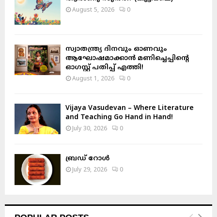
August 5, 2026
0
സ്വാതന്ത്ര്യ ദിനവും ഓണവും
ആഘോഷമാക്കാൻ മണിച്ചെപ്പിന്റെ
ഓഗസ്റ്റ് പതിപ്പ് എത്തി!
August 1, 2026
0
Vijaya Vasudevan – Where Literature
and Teaching Go Hand in Hand!
July 30, 2026
0
ബ്രഡ് റോൾ
July 29, 2026
0