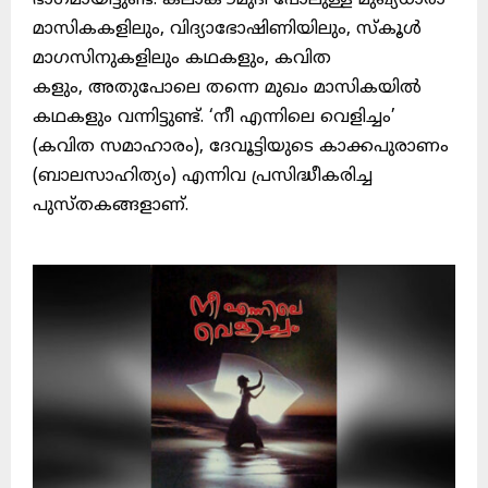
ഭാഗമായിട്ടുണ്ട്. കലാകൗമുദി പോലുള്ള മുഖ്യധാരാ
മാസികകളിലും, വിദ്യാഭോഷിണിയിലും, സ്കൂൾ
മാഗസിനുകളിലും കഥകളും, കവിത
കളും, അതുപോലെ തന്നെ മുഖം മാസികയിൽ
കഥകളും വന്നിട്ടുണ്ട്. ‘നീ എന്നിലെ വെളിച്ചം’
(കവിത സമാഹാരം), ദേവൂട്ടിയുടെ കാക്കപുരാണം
(ബാലസാഹിത്യം) എന്നിവ പ്രസിദ്ധീകരിച്ച
പുസ്തകങ്ങളാണ്.