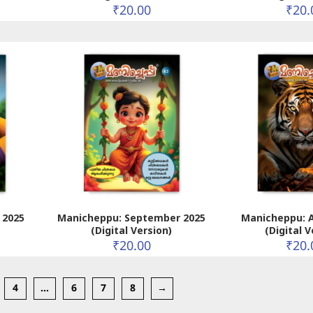
₹
20.00
₹
20.
 2025
Manicheppu: September 2025
Manicheppu: 
(Digital Version)
(Digital V
₹
20.00
₹
20.
4
…
6
7
8
→