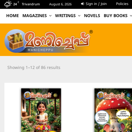
C
Sign in / Join
Policies
24
Trivandrum
August 6, 2026
HOME
MAGAZINES
WRITINGS
NOVELS
BUY BOOKS
Showing 1–12 of 86 results