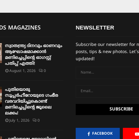
IDS MAGAZINES
NEWSLETTER
Subscribe our newsletter for 
സ്വാതന്ത്ര്യ ദിനവും ഓണവും
ആഘോഷമാക്കാൻ
posts, tips & new photos. Let's
മണിച്ചെപ്പിന്റെ ഓഗസ്റ്റ്
updated!
പതിപ്പ് എത്തി!
August 1, 2026
0
പുതിയൊരു
സൂപ്പർഹീറോയുടെ ഗംഭീര
വരവറിയിച്ചുകൊണ്ട്
മണിച്ചെപ്പിന്റെ ജൂലൈ
ലക്കം!
July 1, 2026
0
FACEBOOK