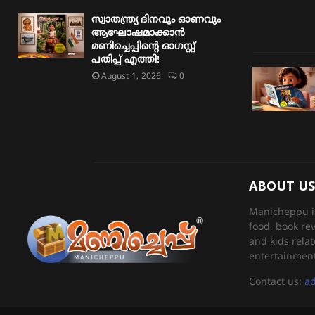
സ്വാതന്ത്ര്യ ദിനവും ഓണവും
ആഘോഷമാക്കാൻ
മണിച്ചെപ്പിന്റെ ഓഗസ്റ്റ്
പതിപ്പ് എത്തി!
August 1, 2026
0
ABOUT US
Manicheppu is 
food, book re
and kids relat
entertainment
Contact us:
a