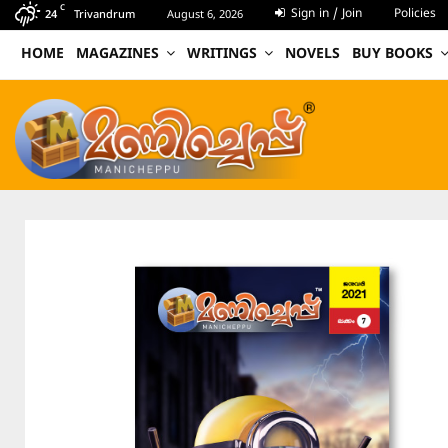
C
Sign in / Join
Policies
24
Trivandrum
August 6, 2026
HOME
MAGAZINES
WRITINGS
NOVELS
BUY BOOKS