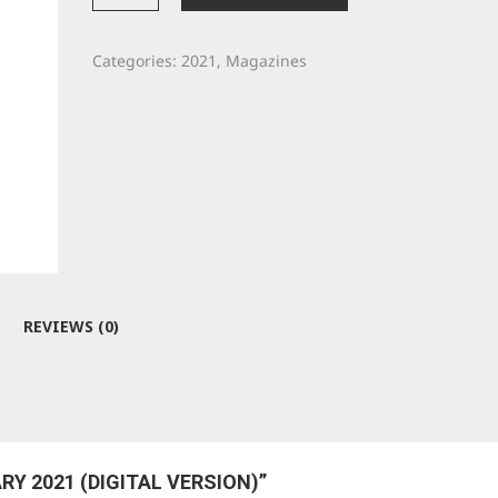
January
2021
(Digital
Categories:
2021
,
Magazines
Version)
quantity
REVIEWS (0)
RY 2021 (DIGITAL VERSION)”