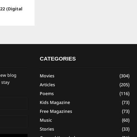
2 (Digital
CATEGORIES
new blog
Movies
(304)
 stay
Articles
(205)
Poems
(116)
Kids Magazine
(73)
Free Magazines
(73)
Music
(60)
Stories
(33)