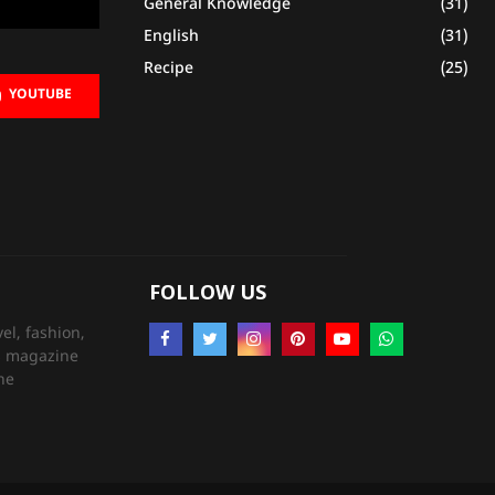
General Knowledge
(31)
English
(31)
Recipe
(25)
YOUTUBE
FOLLOW US
el, fashion,
’s magazine
ne