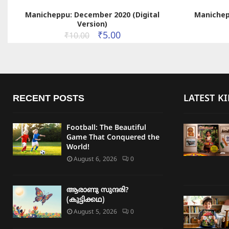
Manicheppu: December 2020 (Digital
Manichep
Version)
₹
5.00
₹
10.00
RECENT POSTS
LATEST K
Football: The Beautiful
Game That Conquered the
World!
August 6, 2026
0
ആരാണു സുന്ദരി?
(കുട്ടിക്കഥ)
August 5, 2026
0