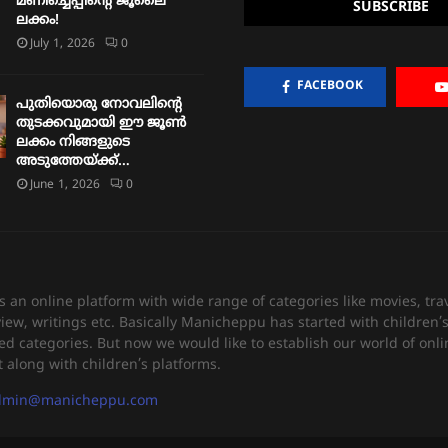
മണിച്ചെപ്പിന്റെ ജൂലൈ
ലക്കം!
July 1, 2026
0
FACEBOOK
പുതിയൊരു നോവലിന്റെ
തുടക്കവുമായി ഈ ജൂൺ
ലക്കം നിങ്ങളുടെ
അടുത്തേയ്ക്ക്…
June 1, 2026
0
an online platform with wide range of categories like movies, trav
view, writings etc. Basically Manicheppu has started with children
ed categories. But now we would like to establish our world of onli
 along with children’s platforms.
dmin@manicheppu.com