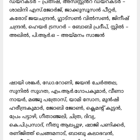
ഡയറക്ടർ – പ്രതീഷ്, അസിസ്റ്റൻറ് ഡയറക്ടർ –
ശാലിനി എസ്.ജോർജ്, ജാക്കുസൂസൻ പീറ്റർ,
കരോട് ജയചന്ദ്രൻ, ഗ്ലാട്സൺ വിൽസൺ, ജിനീഷ്
ചന്ദ്രൻ, ഹെയർ ട്രസറർ – ബോബി പ്രദീപ്, സ്റ്റിൽ –
അഖിൽ, പി.ആർ.ഒ – അയ്മനം സാജൻ
ഷായി ശങ്കർ, ഡോ.റോണി, ജയൻ ചേർത്തല,
സുനിൽ സുഗത, എം.ആർ.ഗോപകുമാർ, വീണാ
നായർ, മഞ്ജു പത്രോസ്, യാമി സോന, മുൻഷി
ഹരീന്ദ്രകുമാർ, ജോബി ജോൺ, ക്ലെമന്റ് കുട്ടൻ,
പ്രേം പട്ടാഴി, ഗീതാഞ്ജലി, ചിത്ര, ദിവ്യ,
കെ.പി.പ്രസാദ്, നീതു ആലപ്പുഴ, ഷാജി പണിക്കർ,
രണ്ജിത്ത് ചെങ്ങമനാട്, ബാബു കലാഭവൻ,