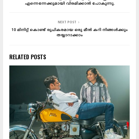
എന്നെന്നേക്കുമായി വിരമിക്കാൻ പോകുന്നു.
NEXT POST
10 മിനിറ്റ് കൊണ്ട് രുചികരമായ ഒരു മീൻ കറി നിങ്ങൾക്കും
തയ്യാറാക്കാം
RELATED POSTS