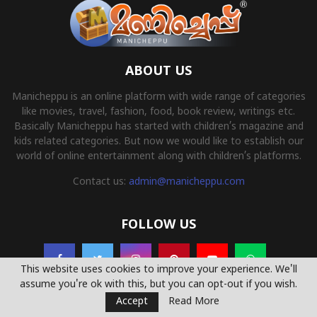
ABOUT US
Manicheppu is an online platform with wide range of categories
like movies, travel, fashion, food, book review, writings etc.
Basically Manicheppu has started with children’s magazine and
kids related categories. But now we would like to establish our
world of online entertainment along with children’s platforms.
Contact us:
admin@manicheppu.com
FOLLOW US
This website uses cookies to improve your experience. We'll
assume you're ok with this, but you can opt-out if you wish.
Accept
Read More
© 2022 - Manicheppu.com All Right Reserved. Powered By
Yemcoders