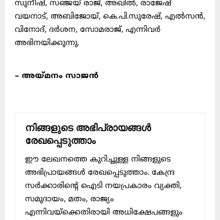
സുനീഷ്, സഞ്ജയ് രാജ്, അഖിൽ, രാജേഷ്
വയനാട്, അബിജോയ്, കെ.പി.സുരേഷ്, എൽസൻ,
വിനോദ്, ദർശന, സോമരാജ്, എന്നിവർ
അഭിനയിക്കുന്നു.
– അയ്മനം സാജൻ
നിങ്ങളുടെ അഭിപ്രായങ്ങൾ
രേഖപ്പെടുത്താം
ഈ ലേഖനത്തെ കുറിച്ചുള്ള നിങ്ങളുടെ
അഭിപ്രായങ്ങൾ രേഖപ്പെടുത്താം. കേന്ദ്ര
സർക്കാരിന്റെ ഐടി നയപ്രകാരം വ്യക്തി,
സമുദായം, മതം, രാജ്യം
എന്നിവയ്ക്കെതിരായി അധിക്ഷേപങ്ങളും