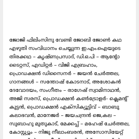
ജോജി ഫിലിംസിനു വേണ്ടി ജോബി ജോൺ കഥ
എഴുതി സംവിധാനം ചെയ്യുന്ന ഇ.എം.ഐയുടെ
തിരക്കഥ – കൃഷ്ണപ്രസാദ്, ഡി.ഒ.പി – ആന്റോ
ടൈറ്റസ്, എഡിറ്റർ – വിജി എബ്രഹാം,
പ്രൊഡക്ഷൻ ഡിസൈനർ – ജയൻ ചേർത്തല,
ഗാനങ്ങൾ – സന്തോഷ് കോടനാട്, അശോകൻ
ദേവോദയം, സംഗീതം – രാഗേഷ് സ്വാമിനാഥൻ,
അജി സരസ്, പ്രൊഡക്ഷൻ കൺട്രോളർ- ക്ലെമന്റ്
കുട്ടൻ, പ്രൊഡക്ഷൻ എക്സിക്യൂട്ടിവ് – ബാബു
കലാഭവൻ, മാനേജർ – ജയചന്ദ്രൻ ജെ,കല –
സുബാഹു മുതുകാട്, മേക്കപ്പ് – മഹേഷ് ചേർത്തല,
കോസ്റ്റ്യൂം – നിജു നീലാംബരൻ, അസോസിയേറ്റ്