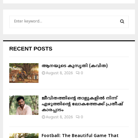
S
e
a
S
r
c
E
RECENT POSTS
h
f
A
o
ആനയുടെ കുസൃതി (കവിത)
r
R
August 8, 2026
0
:
C
H
ജീവിതത്തിന്റെ താളുകളിൽ നിന്ന്
എഴുത്തിന്റെ ലോകത്തേക്ക് പ്രതീഷ്
കാരപ്പാടം
August 8, 2026
0
Football: The Beautiful Game That