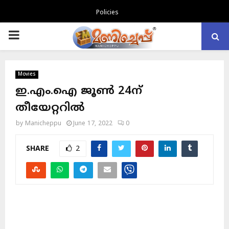
Policies
PRIMARY
MENU
Movies
ഇ.എം.ഐ ജൂൺ 24ന്
തീയേറ്ററിൽ
by
Manicheppu
June 17, 2022
0
SHARE
2