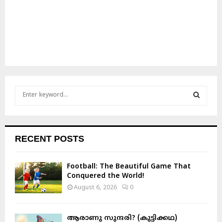
S
e
a
S
r
c
E
RECENT POSTS
h
f
A
o
Football: The Beautiful Game That
r
R
Conquered the World!
:
August 6, 2026
0
C
H
ആരാണു സുന്ദരി? (കുട്ടിക്കഥ)