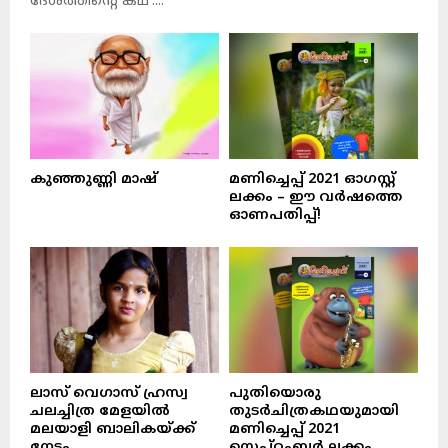
ദേശത്തിന്റെ കഥ’....
കുഞ്ഞുണ്ണി മാഷ്‌
മണിച്ചെപ്പ് 2021 ഓഗസ്റ്റ്
ലക്കം – ഈ വർഷത്തെ
ഓണപതിപ്പ്!
ലാസ് വെഗാസ് ഹ്രസ്വ
പുതിയൊരു
ചലച്ചിത്ര മേളയിൽ
തുടർചിത്രകഥയുമായി
മലയാളി ബാലികയ്ക്ക്
മണിച്ചെപ്പ് 2021
നേട്ടം
സെപ്റ്റംബർ ലക്കം