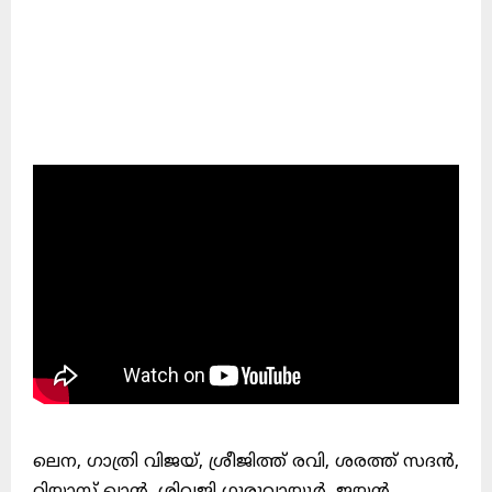
ലെന, ഗാത്രി വിജയ്, ശ്രീജിത്ത് രവി, ശരത്ത് സദൻ,
റിയാസ് ഖാൻ, ശിവജി ഗുരുവായൂർ, ജയൻ