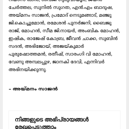
ചേർത്തല, സുനിൽ സുഗത, എൻ.എം ബാദുഷ,
അയ്മനം സാജൻ, പ്രമോദ് നെടുമങ്ങാട്, മഞ്ജു
ജി.കൊച്ചുമോൻ, രമേശൻ പുനർജനി, ബൈജു
രാജ്, മോഹൻ, സീമ ജി.നായർ, അംബിക മോഹൻ,
ഇഷിക, രാജേഷ് കോബ്ര, ജീവൻ ചാക്ക, സുബിൻ
സദൻ, അഭിജോയ്, അജയ്കുമാർ
പുരുഷോത്തമൻ, രതീഷ്, സാരംഗി വി മോഹൻ,
വേണു അമ്പലപ്പുഴ, ജാനകി ദേവി, എന്നിവർ
അഭിനയിക്കുന്നു.
– അയ്മനം സാജൻ
നിങ്ങളുടെ അഭിപ്രായങ്ങൾ
രേഖപ്പെടുത്താം