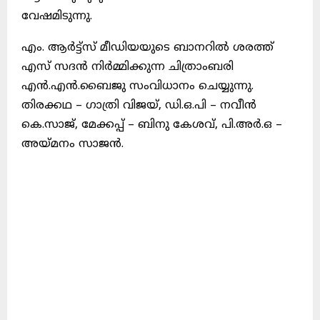
വേഷമിടുന്നു.
എം. ആർട്ട്സ് മീഡിയയുടെ ബാനറിൽ ശരത്ത്
എസ് സദൻ നിർമ്മിക്കുന്ന ചിത്രാംബരി
എൻ.എൻ.ബൈജു സംവിധാനം ചെയ്യുന്നു.
തിരക്കഥ – ഗാത്രി വിജയ്, ഡി.ഒ.പി – നവീൻ
കെ.സാജ്, മേക്കപ്പ് – ബിനു കേശവ്, പി.അർ.ഒ –
അയ്മനം സാജൻ.