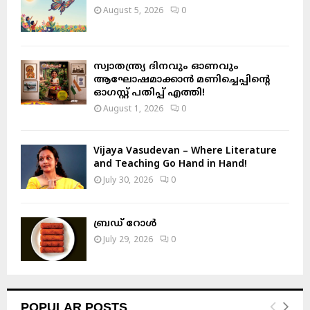
August 5, 2026
0
സ്വാതന്ത്ര്യ ദിനവും ഓണവും
ആഘോഷമാക്കാൻ മണിച്ചെപ്പിന്റെ
ഓഗസ്റ്റ് പതിപ്പ് എത്തി!
August 1, 2026
0
Vijaya Vasudevan – Where Literature
and Teaching Go Hand in Hand!
July 30, 2026
0
ബ്രഡ് റോൾ
July 29, 2026
0
POPULAR POSTS