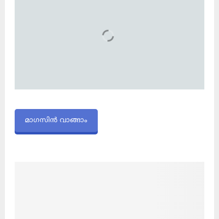
മാഗസിൻ വാങ്ങാം