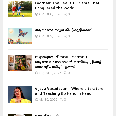
o
Football: The Beautiful Game That
r
R
Conquered the World!
:
August 6, 2026
0
C
H
ആരാണു സുന്ദരി? (കുട്ടിക്കഥ)
August 5, 2026
0
സ്വാതന്ത്ര്യ ദിനവും ഓണവും
ആഘോഷമാക്കാൻ മണിച്ചെപ്പിന്റെ
ഓഗസ്റ്റ് പതിപ്പ് എത്തി!
August 1, 2026
0
Vijaya Vasudevan – Where Literature
and Teaching Go Hand in Hand!
July 30, 2026
0