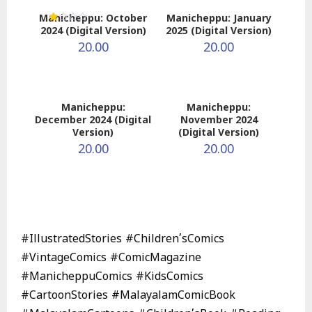
Manicheppu: October
Manicheppu: January
2024 (Digital Version)
2025 (Digital Version)
R
at
20.00
20.00
ed
1.
0
0
o
ut
of
Manicheppu:
Manicheppu:
5
December 2024 (Digital
November 2024
Version)
(Digital Version)
20.00
20.00
#IllustratedStories #Children’sComics
#VintageComics #ComicMagazine
#ManicheppuComics #KidsComics
#CartoonStories #MalayalamComicBook