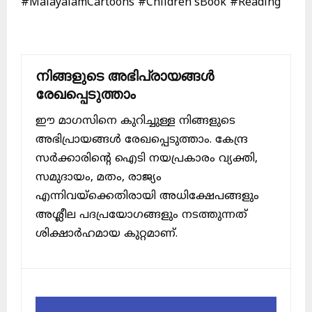
#MalayalamCartoons #Children’sBook #Reading
നിങ്ങളുടെ അഭിപ്രായങ്ങൾ
രേഖപ്പെടുത്താം
ഈ മാഗസിനെ കുറിച്ചുള്ള നിങ്ങളുടെ
അഭിപ്രായങ്ങൾ രേഖപ്പെടുത്താം. കേന്ദ്ര
സർക്കാരിന്റെ ഐടി നയപ്രകാരം വ്യക്തി,
സമുദായം, മതം, രാജ്യം
എന്നിവയ്ക്കെതിരായി അധിക്ഷേപങ്ങളും
അശ്ലീല പദപ്രയോഗങ്ങളും നടത്തുന്നത്
ശിക്ഷാർഹമായ കുറ്റമാണ്.