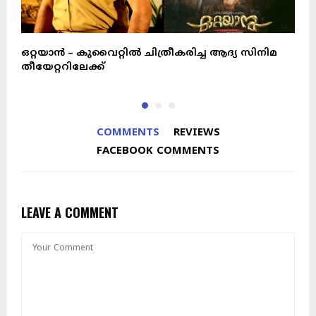
ഒറ്റയാൻ – കുവൈറ്റിൽ ചിത്രീകരിച്ച ആദ്യ സിനിമ
മ
തീയേറ്ററിലേക്ക്
പ
COMMENTS
REVIEWS
FACEBOOK COMMENTS
LEAVE A COMMENT