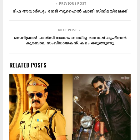
PREVIOUS POST
ടിഫ അവാർഡും നേടി സുഹൈൽ ഷാജി സിനിമയിലേക്ക്
NEXT POST
സെറിബ്രൽ പാൾസി രോഗം ബാധിച്ച രാഗേഷ് കൃഷ്ണൻ
കുരമ്പാല സംവിധായകൻ. കളം ഒരുങ്ങുന്നു.
RELATED POSTS