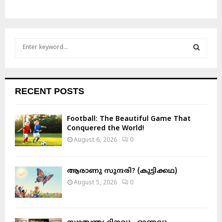
S
e
a
S
r
c
E
RECENT POSTS
h
f
A
o
Football: The Beautiful Game That
r
R
Conquered the World!
:
August 6, 2026
0
C
H
ആരാണു സുന്ദരി? (കുട്ടിക്കഥ)
August 5, 2026
0