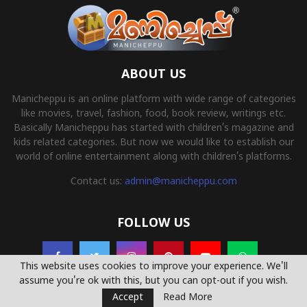
ABOUT US
Manicheppu is an online platform with wide range of categories
like movies, travel, fashion, food, book review, writings etc.
Basically Manicheppu has started with children’s magazine and
kids related categories. But now we would like to establish our
world of online entertainment along with children’s platforms.
Contact us:
admin@manicheppu.com
FOLLOW US
This website uses cookies to improve your experience. We'll
assume you're ok with this, but you can opt-out if you wish.
Accept
Read More
© 2022 - Manicheppu.com All Right Reserved. Powered By
Yemcoders