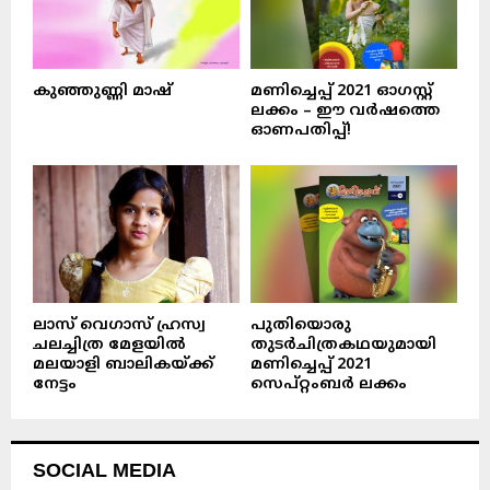
കുഞ്ഞുണ്ണി മാഷ്‌
മണിച്ചെപ്പ് 2021 ഓഗസ്റ്റ്
ലക്കം – ഈ വർഷത്തെ
ഓണപതിപ്പ്!
ലാസ് വെഗാസ് ഹ്രസ്വ
പുതിയൊരു
ചലച്ചിത്ര മേളയിൽ
തുടർചിത്രകഥയുമായി
മലയാളി ബാലികയ്ക്ക്
മണിച്ചെപ്പ് 2021
നേട്ടം
സെപ്റ്റംബർ ലക്കം
SOCIAL MEDIA