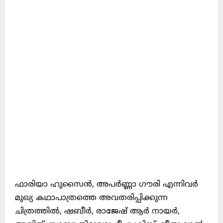
ഫാരിയാ ഹുസൈൻ, അപർണ്ണാ ഗൗരി എന്നിവർ
മുഖ്യ കഥാപാത്രത്തെ അവതരിപ്പിക്കുന്ന
ചിത്രത്തിൽ, ഷബീർ, രാജേഷ് ആർ നായർ,