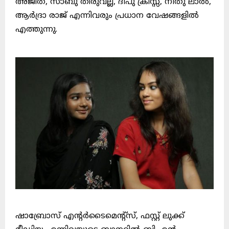
അജിത്, സാബു തിരുവല്ല, ദീപു ക്രിസ്സ്, നീതു ലാൽ,
ആർദ്രാ രാജ് എന്നിവരും പ്രധാന വേഷങ്ങളിൽ
എത്തുന്നു.
ഷാബ്രോസ് എൻ്റർടൈമെൻ്റ്സ്, ഫസ്റ്റ് ലുക്ക്