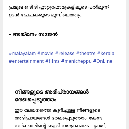
പ്രമുഖ ഒ ടി ടി ഫ്ലാറ്റുഫോമുകളിലൂടെ പതിമൂന്ന്
ഉടൻ പ്രേഷകരുടെ മുന്നിലെത്തും.
– അയ്മനം സാജൻ
#malayalam
#movie
#release
#theatre
#kerala
#entertainment
#films
#manicheppu
#OnLine
നിങ്ങളുടെ അഭിപ്രായങ്ങൾ
രേഖപ്പെടുത്താം
ഈ ലേഖനത്തെ കുറിച്ചുള്ള നിങ്ങളുടെ
അഭിപ്രായങ്ങൾ രേഖപ്പെടുത്താം. കേന്ദ്ര
സർക്കാരിന്റെ ഐടി നയപ്രകാരം വ്യക്തി,