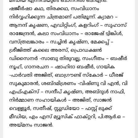
മീഡിയ എന്നിവയുടെ ബാനറിൽ ബി.എൻ.
ഷജീർഷാ കഥ, തിരക്കഥ, സംവിധാനം
നിർവ്വഹിക്കുന്ന ചിത്രമാണ് പതിമൂന്ന്. ക്യാമറ –
ആനന്ദ് കൃഷണ, എഡിറ്റിംഗ്, കളറിംഗ് – സുഹാസ്
രാജേന്ദ്രൻ, കലാ സംവിധാനം – രാജേഷ് ട്വിങ്കിൾ,
വസ്ത്രലങ്കാരം – സച്ചിൻ കൃഷ്ണ, മേക്കപ്പ് –
ശ്രീജിത്ത് കലൈ അരസ്, പ്രൊഡക്ഷന്‍
ഡിസൈനർ -സാബു തിരുവല്ല, സംഗീതം – ബഷീർ
നൂഹ്, ഗാനരചന – ഷാഹിദാ ബഷീർ, ഗായിക
-പാർവതി അജിത്, ബാഗ്രൗണ്ട് സ്‌കോർ – ധീരജ്
സുകുമാരൻ, ശബ്ദമിശ്രണം -വിഷ്ണു വി എൻ, വി
എഫ്എക്‌സ് – സന്ദീപ് കൃഷ്ണ, അബ്‌ദുൾ നാഫി,
നിർമ്മാണ സഹായികൾ – അജിത്, സാജൻ
വെള്ളൂർ, സതീഷ്, സ്റ്റുഡിയോ – ഫസ്റ്റ് ലുക്ക്
മീഡിയ, എം എസ് മ്യൂസിക് ഫാക്റ്ററി, പി.ആർ.ഒ –
അയ്മനം സാജൻ.