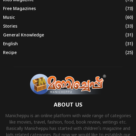
Kids Magazine
(73)
Free Magazines
(73)
Music
(60)
Stories
(33)
General Knowledge
(31)
English
(31)
Recipe
(25)
ABOUT US
Manicheppu is an online platform with wide range of categories
like movies, travel, fashion, food, book review, writings etc.
Basically Manicheppu has started with children’s magazine and
kids related categories. But now we would like to establish our