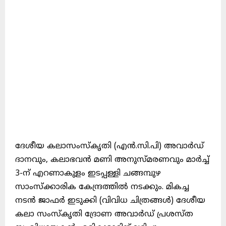
ദേശീയ കലാസംസ്കൃതി (എൻ.സി.പി) അവാർഡ്
ദാനവും, കലാഭവൻ മണി അനുസ്മരണവും മാർച്ച്
3-ന് എറണാകുളം ഇടപ്പള്ളി ചങ്ങമ്പുഴ
സാംസ്ക്കാരിക കേന്ദ്രത്തിൽ നടക്കും. മികച്ച
നടൻ ജാഫർ ഇടുക്കി (വിവിധ ചിത്രങ്ങൾ) ദേശീയ
കലാ സംസ്കൃതി ദ്രോണ അവാർഡ് പ്രശസ്ത