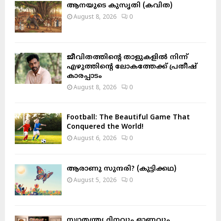
o
ആനയുടെ കുസൃതി (കവിത)
r
R
August 8, 2026
0
:
C
H
ജീവിതത്തിന്റെ താളുകളിൽ നിന്ന്
എഴുത്തിന്റെ ലോകത്തേക്ക് പ്രതീഷ്
കാരപ്പാടം
August 8, 2026
0
Football: The Beautiful Game That
Conquered the World!
August 6, 2026
0
ആരാണു സുന്ദരി? (കുട്ടിക്കഥ)
August 5, 2026
0
സ്വാതന്ത്ര്യ ദിനവും ഓണവും