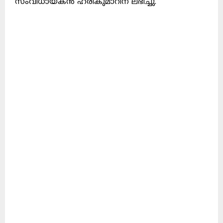
സംവിധായകൻ ഹരികുമാറിന് ലഭിച്ചു.