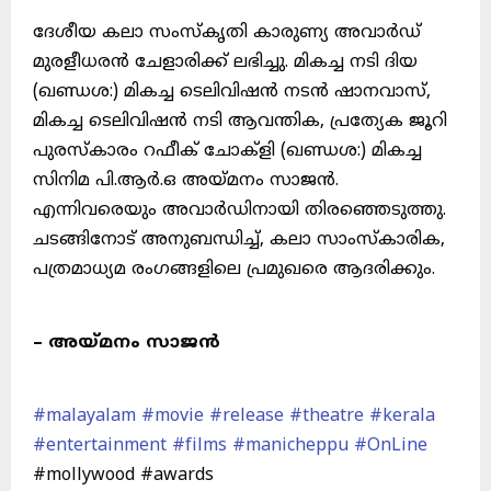
ദേശീയ കലാ സംസ്കൃതി കാരുണ്യ അവാർഡ്
മുരളീധരൻ ചേളാരിക്ക് ലഭിച്ചു. മികച്ച നടി ദിയ
(ഖണ്ഡശ:) മികച്ച ടെലിവിഷൻ നടൻ ഷാനവാസ്,
മികച്ച ടെലിവിഷൻ നടി ആവന്തിക, പ്രത്യേക ജൂറി
പുരസ്കാരം റഫീക് ചോക്ളി (ഖണ്ഡശ:) മികച്ച
സിനിമ പി.ആർ.ഒ അയ്മനം സാജൻ.
എന്നിവരെയും അവാർഡിനായി തിരഞ്ഞെടുത്തു.
ചടങ്ങിനോട് അനുബന്ധിച്ച്, കലാ സാംസ്കാരിക,
പത്രമാധ്യമ രംഗങ്ങളിലെ പ്രമുഖരെ ആദരിക്കും.
– അയ്മനം സാജൻ
#malayalam
#movie
#release
#theatre
#kerala
#entertainment
#films
#manicheppu
#OnLine
#mollywood #awards