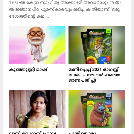
1973-ല്‍ കേന്ദ്ര സാഹിത്യ അക്കാദമി അവാര്‍ഡും 1980-
ല്‍ ജ്ഞാനപീഠ പുരസ്‌കാരവും ലഭിച്ച കൃതിയാണ് ‘ഒരു
ദേശത്തിന്റെ കഥ’....
കുഞ്ഞുണ്ണി മാഷ്‌
മണിച്ചെപ്പ് 2021 ഓഗസ്റ്റ്
ലക്കം – ഈ വർഷത്തെ
ഓണപതിപ്പ്!
ലാസ് വെഗാസ് ഹ്രസ്വ
പുതിയൊരു