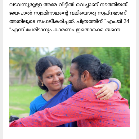
വടവന്നൂരുള്ള അമ്മ വീട്ടിൽ വെച്ചാണ് നടത്തിയത്‌.
ജയപാൽ സ്വാമിനാഥൻ്റെ വലിയൊരു സ്വപ്നമാണ്
അതിലൂടെ സഫലീകരിച്ചത്. ചിത്രത്തിന് “എം.ജി 24
“എന്ന് പേരിടാനും കാരണം ഇതൊക്കെ തന്നെ.