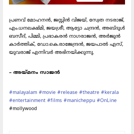
പ്രണവ് മോഹനൻ, ജസ്റ്റിൻ വിജയ്, സ്വേത നടരാജ്,
എം.ധനലക്ഷ്മി, ജയശ്രീ, ആട്ടോ ചന്ദ്രൻ, അബ്ദുൾ
ബസീദ്, പിമ്മി, പ്രഭാകരൻ നാഗരാജൻ, അർജുൻ
കാർത്തിക്, ഡോ.കെ.രാജേന്ദ്രൻ, ജയപാൽ എസ്,
യുവരാജ് എന്നിവർ അഭിനയിക്കുന്നു.
– അയ്മനം സാജൻ
#malayalam
#movie
#release
#theatre
#kerala
#entertainment
#films
#manicheppu
#OnLine
#mollywood