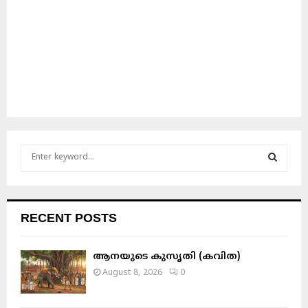
S
e
a
S
r
c
E
RECENT POSTS
h
f
A
o
ആനയുടെ കുസൃതി (കവിത)
r
R
August 8, 2026
0
:
C