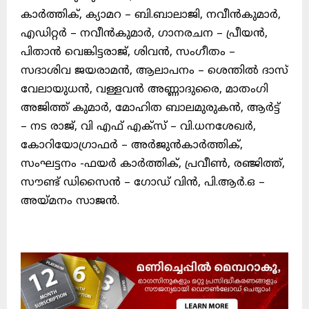
കാർത്തിക്, ക്യാമറ – ബി.ബാലാജി, നവീൻകുമാർ,
എഡിറ്റർ – നവീൻകുമാർ, ഗാനരചന – പ്രീയൻ,
പിതാൻ വെങ്കിട്ടരാജ്, ശിവൻ, സംഗീതം –
സദാശിവ ജയരാമൻ, ആലാപനം – ശെന്തിൽ ദാസ്
വേലായുധൻ, വള്ളവൻ അണ്ണാദുരൈ, മാതംഗി
അജിത്ത് കുമാർ, മോഹിത ബാലമുരുകൻ, ആർട്ട്
– നട രാജ്, വി എഫ് എക്സ് – വി.ധനശേഖർ,
കോറിയോഗ്രാഫർ – അർജുൻകാർത്തിക്,
സംഘട്ടനം -ഫയർ കാർത്തിക്, പ്രവീൺ, രഞ്ജിത്ത്,
സൗണ്ട് ഡിസൈൻ – ഗോഡ് വിൻ, പി.ആർ.ഒ –
അയ്മനം സാജൻ.