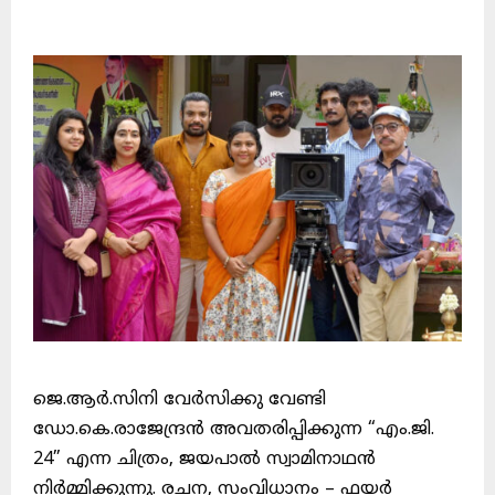
ജെ.ആർ.സിനി വേർസിക്കു വേണ്ടി
ഡോ.കെ.രാജേന്ദ്രൻ അവതരിപ്പിക്കുന്ന “എം.ജി.
24” എന്ന ചിത്രം, ജയപാൽ സ്വാമിനാഥൻ
നിർമ്മിക്കുന്നു. രചന, സംവിധാനം – ഫയർ