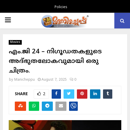
Policies
PRIMARY
MENU
Movies
എം.ജി 24 – നിഗൂഡതകളുടെ
അദ്ഭുതലോകവുമായി ഒരു
ചിത്രം.
by
Manicheppu
August 7, 2025
0
SHARE
2