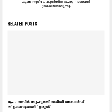
കുണ്ടന്നൂരിലേ കുൽസിത ലഹള – ട്രൈലർ
ശ്രദ്ധേയമാവുന്നു.
RELATED POSTS
പ്രേം നസീർ സുഹൃത്ത് സമിതി അവാർഡ്
തിളക്കവുമായി “ഉരുൾ”
ക