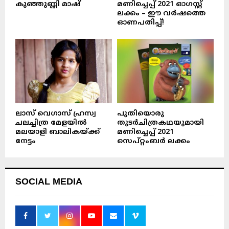
കുഞ്ഞുണ്ണി മാഷ്‌
മണിച്ചെപ്പ് 2021 ഓഗസ്റ്റ്
ലക്കം – ഈ വർഷത്തെ
ഓണപതിപ്പ്!
ലാസ് വെഗാസ് ഹ്രസ്വ
പുതിയൊരു
ചലച്ചിത്ര മേളയിൽ
തുടർചിത്രകഥയുമായി
മലയാളി ബാലികയ്ക്ക്
മണിച്ചെപ്പ് 2021
നേട്ടം
സെപ്റ്റംബർ ലക്കം
SOCIAL MEDIA