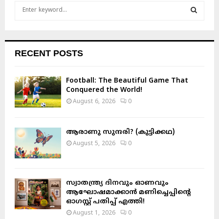
S
e
a
S
r
c
E
RECENT POSTS
h
f
A
o
Football: The Beautiful Game That
r
R
Conquered the World!
:
August 6, 2026
0
C
H
ആരാണു സുന്ദരി? (കുട്ടിക്കഥ)
August 5, 2026
0
സ്വാതന്ത്ര്യ ദിനവും ഓണവും
ആഘോഷമാക്കാൻ മണിച്ചെപ്പിന്റെ
ഓഗസ്റ്റ് പതിപ്പ് എത്തി!
August 1, 2026
0