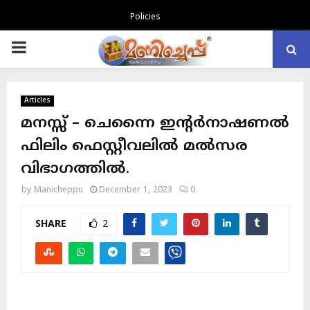
Policies
PRIMARY
MENU
Articles
മനസ്സ് – ചെന്നൈ ഇൻ്റർനാഷണൽ
ഫിലിം ഫെസ്റ്റീവലിൽ മൽസര
വിഭാഗത്തിൽ.
by
Manicheppu
December 1, 2023
0
SHARE
2