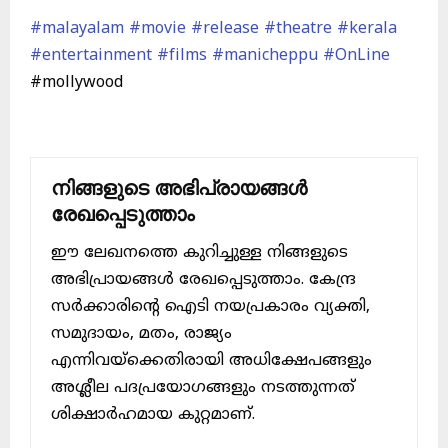
#malayalam
#movie
#release
#theatre
#kerala
#entertainment
#films
#manicheppu
#OnLine
#mollywood
നിങ്ങളുടെ അഭിപ്രായങ്ങൾ
രേഖപ്പെടുത്താം
ഈ ലേഖനത്തെ കുറിച്ചുള്ള നിങ്ങളുടെ
അഭിപ്രായങ്ങൾ രേഖപ്പെടുത്താം. കേന്ദ്ര
സർക്കാരിന്റെ ഐടി നയപ്രകാരം വ്യക്തി,
സമുദായം, മതം, രാജ്യം
എന്നിവയ്ക്കെതിരായി അധിക്ഷേപങ്ങളും
അശ്ലീല പദപ്രയോഗങ്ങളും നടത്തുന്നത്
ശിക്ഷാർഹമായ കുറ്റമാണ്.