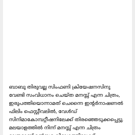
ബാബു തിരുവല്ല സിംഫണി ക്രിയേഷനസിനു
വേണ്ടി സംവിധാനം ചെയ്ത മനസ്സ് എന്ന ചിത്രം,
ഇരുപത്തിയൊന്നാമത് ചെന്നൈ ഇൻ്റർനാഷണൽ
ഫിലിം ഫെസ്റ്റീവലിൽ, വേൾഡ്
സിനിമാകോമ്പറ്റീഷനിലേക്ക് തിരഞ്ഞെടുക്കപ്പെട്ടു.
മലയാളത്തിൽ നിന്ന് മനസ്സ് എന്ന ചിത്രം