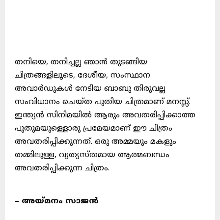
തനിയെ, തനിച്ചല്ല ഞാൻ തുടങ്ങിയ
ചിത്രങ്ങളിലൂടെ, ദേശീയ, സംസ്ഥാന
അവാർഡുകൾ നേടിയ ബാബു തിരുവല്ല
സംവിധാനം ചെയ്ത പുതിയ ചിത്രമാണ് മനസ്സ്.
ഇന്ത്യൻ സിനിമയിൽ ആരും അവതരിപ്പിക്കാത്ത
പുതുമയുള്ളൊരു പ്രമേയമാണ് ഈ ചിത്രം
അവതരിപ്പിക്കുന്നത്. ഒരു അമ്മയും മകളും
തമ്മിലുള്ള, വ്യത്യസ്തമായ ആത്മബന്ധം
അവതരിപ്പിക്കുന്ന ചിത്രം.
– അയ്മനം സാജൻ