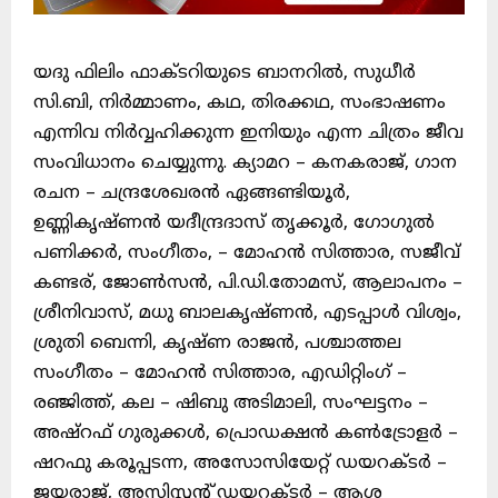
യദു ഫിലിം ഫാക്ടറിയുടെ ബാനറിൽ, സുധീർ
സി.ബി, നിർമ്മാണം, കഥ, തിരക്കഥ, സംഭാഷണം
എന്നിവ നിർവ്വഹിക്കുന്ന ഇനിയും എന്ന ചിത്രം ജീവ
സംവിധാനം ചെയ്യുന്നു. ക്യാമറ – കനകരാജ്, ഗാന
രചന – ചന്ദ്രശേഖരൻ ഏങ്ങണ്ടിയൂർ,
ഉണ്ണികൃഷ്ണൻ യദീന്ദ്രദാസ് തൃക്കൂർ, ഗോഗുൽ
പണിക്കർ, സംഗീതം, – മോഹൻ സിത്താര, സജീവ്
കണ്ടര്, ജോൺസൻ, പി.ഡി.തോമസ്, ആലാപനം –
ശ്രീനിവാസ്, മധു ബാലകൃഷ്ണൻ, എടപ്പാൾ വിശ്വം,
ശ്രുതി ബെന്നി, കൃഷ്ണ രാജൻ, പശ്ചാത്തല
സംഗീതം – മോഹൻ സിത്താര, എഡിറ്റിംഗ് –
രഞ്ജിത്ത്, കല – ഷിബു അടിമാലി, സംഘട്ടനം –
അഷ്റഫ് ഗുരുക്കൾ, പ്രൊഡക്ഷൻ കൺട്രോളർ –
ഷറഫു കരൂപ്പടന്ന, അസോസിയേറ്റ് ഡയറക്ടർ –
ജയരാജ്, അസിസ്റ്റന്റ് ഡയറക്ടർ – ആശ