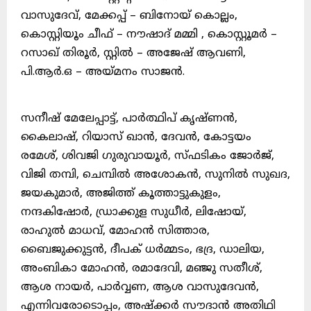
വാസുദേവ്, മേക്കപ്പ് – ബിനോയ് കൊല്ലം,
കൊസ്റ്റിയൂം ചീഫ് – നൗഷാദ് മമ്മി , കൊസ്റ്റൂമർ –
റസാഖ് തിരൂർ, സ്റ്റിൽ – അജേഷ് ആവണി,
പി.ആർ.ഒ – അയ്മനം സാജൻ.
സനീഷ് മേലേപ്പാട്ട്, പാർത്ഥിപ് കൃഷ്ണൻ,
കൈലാഷ്, റിയാസ് ഖാൻ, ദേവൻ, കോട്ടയം
രമേശ്, ശിവജി ഗുരുവായൂർ, സ്ഫടികം ജോർജ്,
വിജി തമ്പി, ചെമ്പിൽ അശോകൻ, സുനിൽ സുഖദ,
ജയകുമാർ, അജിത്ത് കൂത്താട്ടുകുളം,
നന്ദകിഷോർ, ഡ്രാക്കുള സുധീർ, ലിഷോയ്,
രാഹുൽ മാധവ്, മോഹൻ സിത്താര,
ബൈജുക്കുട്ടൻ, ദീപക് ധർമ്മടം, ഭദ്ര, ഡാലിയ,
അംബികാ മോഹൻ, രമാദേവി, മഞ്ജു സതീശ്,
ആശ നായർ, പാർവ്വണ, ആശ വാസുദേവൻ,
എന്നിവരോടൊപ്പം, അഷ്ക്കർ സൗദാൻ അതിഥി