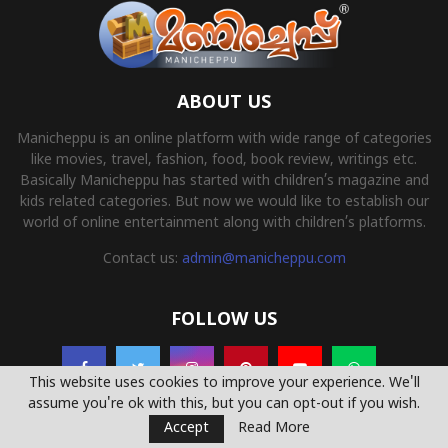
ABOUT US
Manicheppu is an online platform with wide range of categories
like movies, travel, fashion, food, book review, writings etc.
Basically Manicheppu has started with children’s magazine and
kids related categories. But now we would like to establish our
world of online entertainment along with children’s platforms.
Contact us:
admin@manicheppu.com
FOLLOW US
This website uses cookies to improve your experience. We'll
assume you're ok with this, but you can opt-out if you wish.
Accept
Read More
© 2022 - Manicheppu.com All Right Reserved. Powered By
Yemcoders