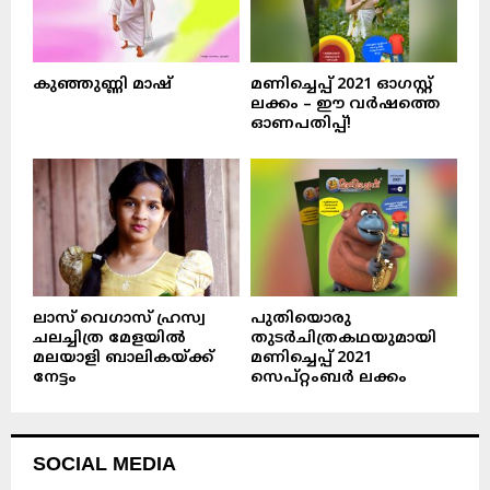
കുഞ്ഞുണ്ണി മാഷ്‌
മണിച്ചെപ്പ് 2021 ഓഗസ്റ്റ്
ലക്കം – ഈ വർഷത്തെ
ഓണപതിപ്പ്!
ലാസ് വെഗാസ് ഹ്രസ്വ
പുതിയൊരു
ചലച്ചിത്ര മേളയിൽ
തുടർചിത്രകഥയുമായി
മലയാളി ബാലികയ്ക്ക്
മണിച്ചെപ്പ് 2021
നേട്ടം
സെപ്റ്റംബർ ലക്കം
SOCIAL MEDIA