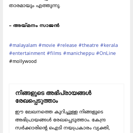
താരമായും എത്തുന്നു.
– അയ്മനം സാജൻ
#malayalam
#movie
#release
#theatre
#kerala
#entertainment
#films
#manicheppu
#OnLine
#mollywood
നിങ്ങളുടെ അഭിപ്രായങ്ങൾ
രേഖപ്പെടുത്താം
ഈ ലേഖനത്തെ കുറിച്ചുള്ള നിങ്ങളുടെ
അഭിപ്രായങ്ങൾ രേഖപ്പെടുത്താം. കേന്ദ്ര
സർക്കാരിന്റെ ഐടി നയപ്രകാരം വ്യക്തി,