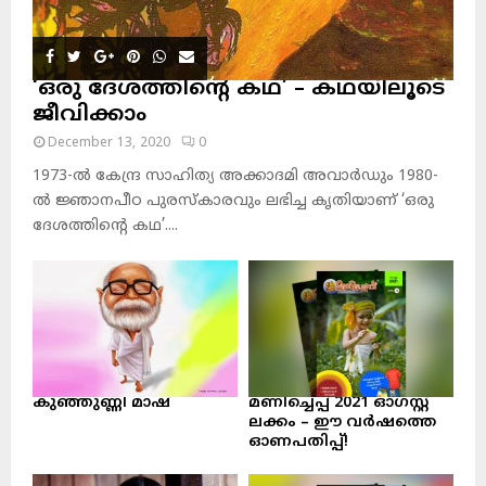
‘ഒരു ദേശത്തിന്റെ കഥ’ – കഥയിലൂടെ
ജീവിക്കാം
December 13, 2020
0
1973-ല്‍ കേന്ദ്ര സാഹിത്യ അക്കാദമി അവാര്‍ഡും 1980-
ല്‍ ജ്ഞാനപീഠ പുരസ്‌കാരവും ലഭിച്ച കൃതിയാണ് ‘ഒരു
ദേശത്തിന്റെ കഥ’....
കുഞ്ഞുണ്ണി മാഷ്‌
മണിച്ചെപ്പ് 2021 ഓഗസ്റ്റ്
ലക്കം – ഈ വർഷത്തെ
ഓണപതിപ്പ്!