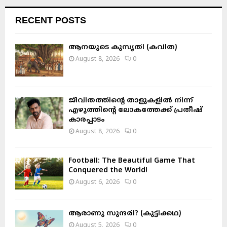
r
c
E
RECENT POSTS
h
f
A
o
ആനയുടെ കുസൃതി (കവിത)
r
R
August 8, 2026
0
:
C
H
ജീവിതത്തിന്റെ താളുകളിൽ നിന്ന്
എഴുത്തിന്റെ ലോകത്തേക്ക് പ്രതീഷ്
കാരപ്പാടം
August 8, 2026
0
Football: The Beautiful Game That
Conquered the World!
August 6, 2026
0
ആരാണു സുന്ദരി? (കുട്ടിക്കഥ)
August 5, 2026
0