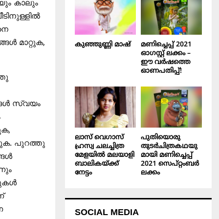
്യും കാലും
ീടിനുള്ളിൽ
നെ
ങൾ മാറ്റുക,
കുഞ്ഞുണ്ണി മാഷ്‌
മണിച്ചെപ്പ് 2021
ഓഗസ്റ്റ് ലക്കം –
ഈ വർഷത്തെ
ഓണപതിപ്പ്!
തു
്ങൾ സ്വയം
ം
ുക,
ലാസ് വെഗാസ്
പുതിയൊരു
ക. പുറത്തു
ഹ്രസ്വ ചലച്ചിത്ര
തുടർചിത്രകഥയു
മേളയിൽ മലയാളി
മായി മണിച്ചെപ്പ്
്ങൾ
ബാലികയ്ക്ക്
2021 സെപ്റ്റംബർ
നും
നേട്ടം
ലക്കം
ലുകൾ
്
ണ
SOCIAL MEDIA