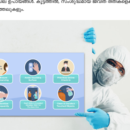
 ഉപായങ്ങൾ. കൂട്ടത്തിൽ, സംശുദ്ധമായ ജീവിത രീതികളെക്കു
ത്തലുകളും.