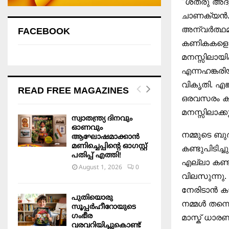
“ശത്രു അദൃ
ചാണക്യൻ. എ
അന്വർത്ഥമാ
FACEBOOK
കണികകളെ പോ
മനസ്സിലായി
എന്നഹങ്കരി
വികൃതി. എങ
READ FREE MAGAZINES
ഒരവസരം കൂട
മനസ്സിലാക്
സ്വാതന്ത്ര്യ ദിനവും
ഓണവും
നമ്മുടെ ബു
ആഘോഷമാക്കാൻ
മണിച്ചെപ്പിന്റെ ഓഗസ്റ്റ്
കണ്ടുപിടിച്
പതിപ്പ് എത്തി!
എല്ലാ കണ്ട
August 1, 2026
0
വിലസുന്നു.
നേരിടാൻ കഴ
പുതിയൊരു
നമ്മൾ തന്ന
സൂപ്പർഹീറോയുടെ
ഗംഭീര
മാസ്ക് ധാ
വരവറിയിച്ചുകൊണ്ട്