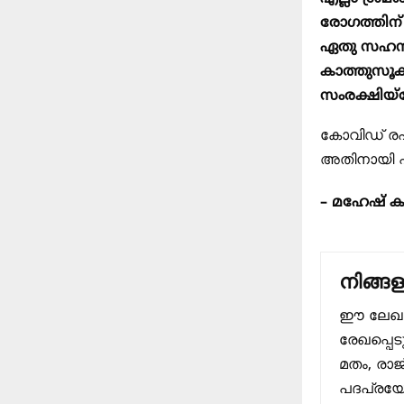
രോഗത്തിന് 
ഏതു സഹനത്
കാത്തുസൂക്
സംരക്ഷിയ്ക
കോവിഡ് രഹിത
അതിനായി പ്ര
– മഹേഷ് ക
നിങ്ങള
ഈ ലേഖനത്
രേഖപ്പെട
മതം, രാ
പദപ്രയോഗ