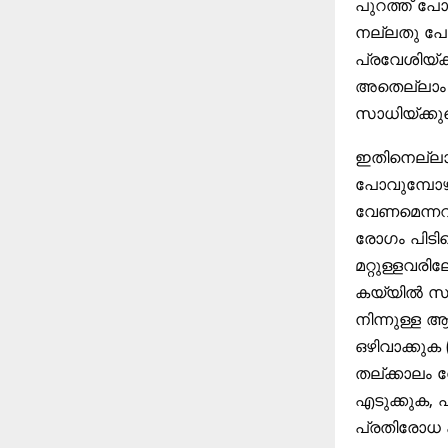
പുറത്ത് പോ
നല്ലതു പോല
പ്രവേശിയ്ക
അതെല്ലാം ച
സാധിയ്ക്കുമ
ഇതിനെല്ലാ
പോവുമ്പോഴു
വേണമെന്നറ
രോഗം പിടിപ
മറ്റുള്ളവര
കയ്യിൽ സാ
നിന്നുള്ള 
ഒഴിവാക്കുക 
തല്ക്കാലം
എടുക്കുക, 
പ്രതിരോധ ക