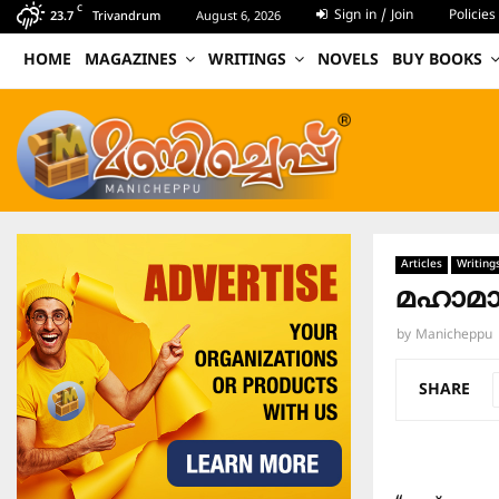
C
Sign in / Join
Policies
23.7
Trivandrum
August 6, 2026
HOME
MAGAZINES
WRITINGS
NOVELS
BUY BOOKS
Articles
Writing
മഹാമാ
by
Manicheppu
SHARE