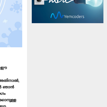
. ഈ
. അതിനാൽ,
ങൾ ഞാൻ
ോഗം
ക്കാനുള്ള
ം ഈ