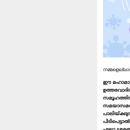
നമ്മളെല്ലാവ
ഈ മഹാമാര
ഉത്തരവാദിത
സമൂഹത്തിനു
സമയാസമയങ
പാലിയ്ക്ക
പിടിപെട്ടാ
എല്ലാ ശ്ര