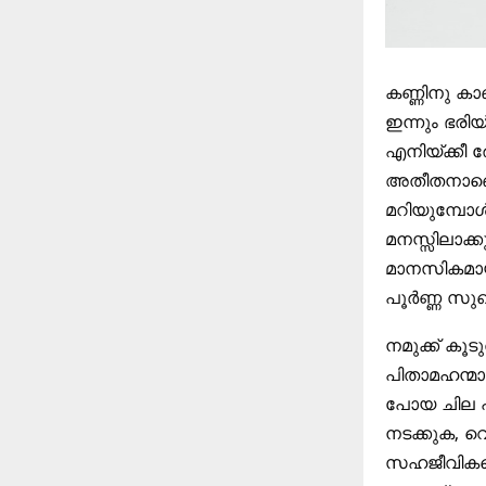
കണ്ണിനു ക
ഇന്നും ഭരിയ്
എനിയ്ക്കീ
അതീതനാണെന്
മറിയുമ്പോൾ,
മനസ്സിലാക്
മാനസികമായി 
പൂർണ്ണ സുഖ
നമുക്ക് കൂ
പിതാമഹന്മാ
പോയ ചില പ
നടക്കുക, 
സഹജീവികളെ