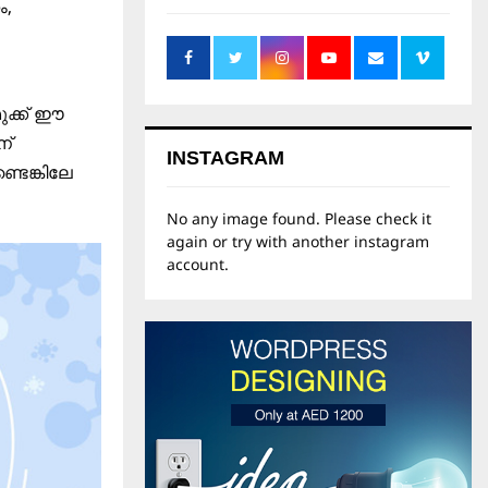
ം,
ുക്ക് ഈ
ന്
INSTAGRAM
ടെങ്കിലേ
No any image found. Please check it
again or try with another instagram
account.