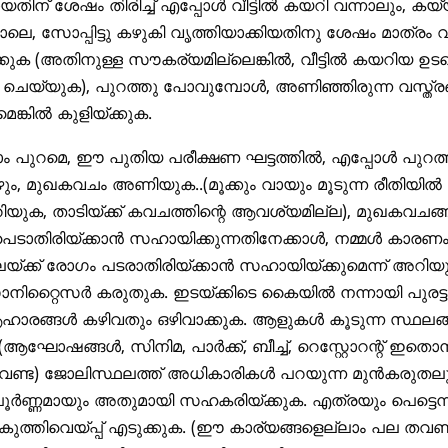
യതിന് ശേഷം തിരിച്ച് എപ്പോൾ വീട്ടിൽ കയറി വന്നാലും, കയ
െ, സോപ്പിട്ടു കഴുകി വൃത്തിയാക്കിയതിനു ശേഷം മാത്രം വ
്കുക (അതിനുള്ള സൗകര്യമില്ലെങ്കിൽ, വീട്ടിൽ കയറിയ ഉട
െയ്യുക), പുറത്തു പോവുമ്പോൾ, അണിഞ്ഞിരുന്ന വസ്ത്രങ്
െങ്കിൽ കുളിയ്ക്കുക.
ം പുറമെ, ഈ പുതിയ പരീക്ഷണ ഘട്ടത്തിൽ, എപ്പോൾ പുറത്
ം, മുഖകവചം അണിയുക..(മൂക്കും വായും മൂടുന്ന രീതിയിൽ
ിയുക, താടിയ്ക്ക് കവചത്തിന്റെ ആവശ്യമില്ല), മുഖകവചങ
െടാതിരിയ്ക്കാൻ സഹായിക്കുന്നതിനേക്കാൾ, നമ്മൾ കാരണ
ിലേയ്ക്ക് രോഗം പടരാതിരിയ്ക്കാൻ സഹായിയ്ക്കുമെന്ന് അറിയ
നിറ്റൈസർ കരുതുക. ഇടയ്ക്കിടെ കൈയിൽ നന്നായി പുരട്ടു
ആഹാരങ്ങൾ കഴിവതും ഒഴിവാക്കുക. ആളുകൾ കൂടുന്ന സ്ഥലങ
(ആഘോഷങ്ങൾ, സിനിമ, പാർക്ക്, ബീച്ച്, റെസ്റ്റോറന്റ് ഇതൊന്
 വേണ്ട) ജോലിസ്ഥലത്ത് അധികാരികൾ പറയുന്ന മുൻകരുത
പൂർണ്ണമായും അതുമായി സഹകരിയ്ക്കുക. എത്രയും പെട്ടെന്ന
ുത്തിവെയ്പ്പ് എടുക്കുക. (ഈ കാര്യങ്ങളെല്ലാം പല തവ