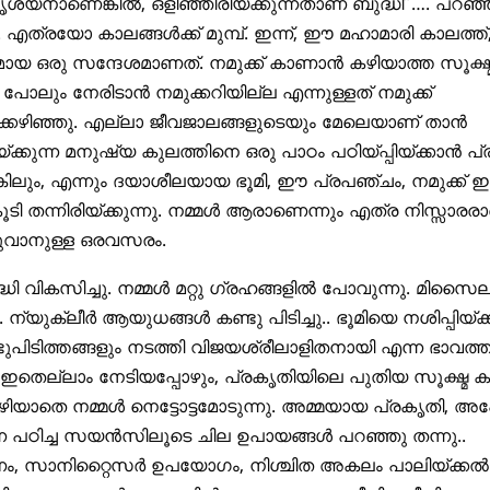
ശ്യനാണെങ്കിൽ, ഒളിഞ്ഞിരിയ്ക്കുന്നതാണ് ബുദ്ധി”…. പറഞ്
ത്രയോ കാലങ്ങൾക്ക് മുമ്പ്. ഇന്ന്, ഈ മഹാമാരി കാലത്ത്,
യ ഒരു സന്ദേശമാണത്. നമുക്ക് കാണാൻ കഴിയാത്ത സൂക്ഷ്
ലും നേരിടാൻ നമുക്കറിയില്ല എന്നുള്ളത് നമുക്ക്
ക്കഴിഞ്ഞു. എല്ലാ ജീവജാലങ്ങളുടെയും മേലെയാണ് താൻ
യ്ക്കുന്ന മനുഷ്യ കുലത്തിനെ ഒരു പാഠം പഠിയ്പ്പിയ്ക്കാൻ 
്കിലും, എന്നും ദയാശീലയായ ഭൂമി, ഈ പ്രപഞ്ചം, നമുക്ക് 
ി തന്നിരിയ്ക്കുന്നു. നമ്മൾ ആരാണെന്നും എത്ര നിസ്സാരര
കുവാനുള്ള ഒരവസരം.
ദ്ധി വികസിച്ചു. നമ്മൾ മറ്റു ഗ്രഹങ്ങളിൽ പോവുന്നു. മിസ
ചു. ന്യുക്ലീർ ആയുധങ്ങൾ കണ്ടു പിടിച്ചു.. ഭൂമിയെ നശിപ്പിയ്ക
ുപിടിത്തങ്ങളും നടത്തി വിജയശ്രീലാളിതനായി എന്ന ഭാവത്
 ഇതെല്ലാം നേടിയപ്പോഴും, പ്രകൃതിയിലെ പുതിയ സൂക്ഷ്
ിയാതെ നമ്മൾ നെട്ടോട്ടമോടുന്നു. അമ്മയായ പ്രകൃതി, അപ്
െ പഠിച്ച സയൻസിലൂടെ ചില ഉപായങ്ങൾ പറഞ്ഞു തന്നു..
രണം, സാനിറ്റൈസർ ഉപയോഗം, നിശ്ചിത അകലം പാലിയ്ക്കൽ 