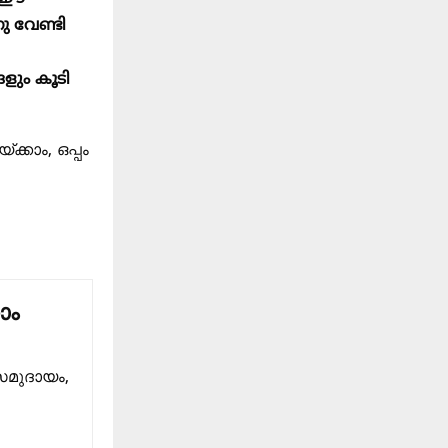
ു വേണ്ടി
ളും കൂടി
ക്കാം, ഒപ്പം
ാം
സമുദായം,