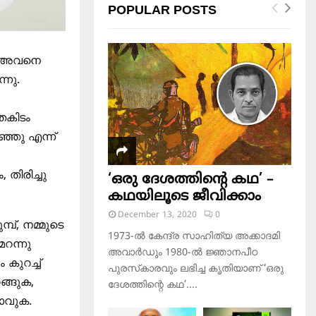
POPULAR POSTS
സം അവനെ
്നു.
തകിടം
ഞ്ഞു എന്ന്
തിരിച്ചു
‘ഒരു ദേശത്തിന്റെ കഥ’ –
കഥയിലൂടെ ജീവിക്കാം
December 13, 2020
0
പ്, നമ്മുടെ
1973-ല്‍ കേന്ദ്ര സാഹിത്യ അക്കാദമി
റന്നു
അവാര്‍ഡും 1980-ല്‍ ജ്ഞാനപീഠ
കുറച്ച്
പുരസ്‌കാരവും ലഭിച്ച കൃതിയാണ് ‘ഒരു
ങ്ങുക,
ദേശത്തിന്റെ കഥ’....
ോവുക.