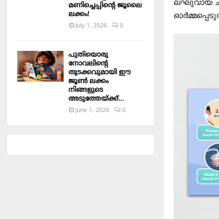
ലഘുവായ ചില
മണിച്ചെപ്പിന്റെ ജൂലൈ
ലക്കം!
ഓർമ്മപ്പെടു
July 1, 2026
0
പുതിയൊരു
നോവലിന്റെ
തുടക്കവുമായി ഈ
ജൂൺ ലക്കം
നിങ്ങളുടെ
അടുത്തേയ്ക്ക്…
June 1, 2026
0