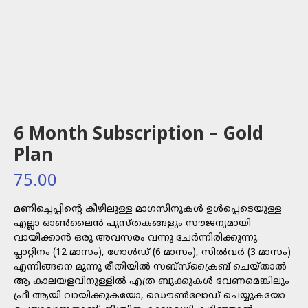
6 Month Subscription – Gold
Plan
75.00
മണിച്ചെപ്പിന്റെ കീഴിലുള്ള മാഗസിനുകൾ ഉൾപ്പെടെയുള്ള
എല്ലാ ഓൺലൈൻ പുസ്തകങ്ങളും സൗജന്യമായി
വായിക്കാൻ ഒരു അവസരം വന്നു ചേർന്നിരിക്കുന്നു.
പ്ലാറ്റിനം (12 മാസം), ഗോൾഡ് (6 മാസം), സിൽവർ (3 മാസം)
എന്നിങ്ങനെ മൂന്നു രീതിയിൽ സബ്സ്ക്രൈബ് ചെയ്താൽ
ആ കാലയളവിനുള്ളിൽ എത്ര ബുക്കുകൾ വേണമെങ്കിലും
ഫ്രീ ആയി വായിക്കുകയോ, ഡൌൺലോഡ് ചെയ്യുകയോ