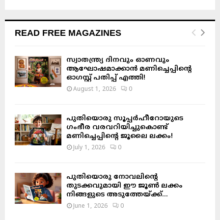
a
S
r
c
E
READ FREE MAGAZINES
h
f
A
o
സ്വാതന്ത്ര്യ ദിനവും ഓണവും
r
R
ആഘോഷമാക്കാൻ മണിച്ചെപ്പിന്റെ
ഓഗസ്റ്റ് പതിപ്പ് എത്തി!
:
C
August 1, 2026
0
H
പുതിയൊരു സൂപ്പർഹീറോയുടെ
ഗംഭീര വരവറിയിച്ചുകൊണ്ട്
മണിച്ചെപ്പിന്റെ ജൂലൈ ലക്കം!
July 1, 2026
0
പുതിയൊരു നോവലിന്റെ
തുടക്കവുമായി ഈ ജൂൺ ലക്കം
നിങ്ങളുടെ അടുത്തേയ്ക്ക്…
June 1, 2026
0