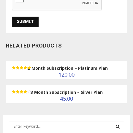
RELATED PRODUCTS
12 Month Subscription – Platinum Plan
Rated
120.00
5.00
out of 5
3 Month Subscription – Silver Plan
Rated
45.00
4.00
out of 5
S
e