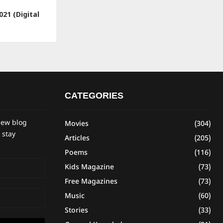
21 (Digital
CATEGORIES
new blog
Movies
(304)
 stay
Articles
(205)
Poems
(116)
Kids Magazine
(73)
Free Magazines
(73)
Music
(60)
Stories
(33)