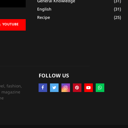
General Knowledge
(31)
English
(31)
Recipe
(25)
YOUTUBE
FOLLOW US
el, fashion,
’s magazine
ne