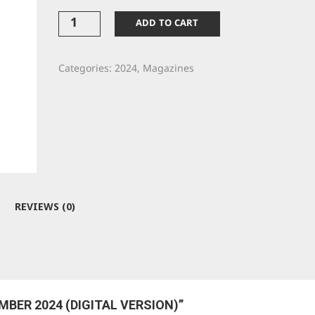
Manicheppu:
ADD TO CART
September
2024
(Digital
Categories:
2024
,
Magazines
Version)
quantity
REVIEWS (0)
MBER 2024 (DIGITAL VERSION)”