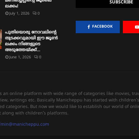
മണിച്ചെപ്പിന്റെ ജൂലൈ
ലക്കം!
July 1, 2026
0
FACEBOOK
പുതിയൊരു നോവലിന്റെ
തുടക്കവുമായി ഈ ജൂൺ
ലക്കം നിങ്ങളുടെ
അടുത്തേയ്ക്ക്…
June 1, 2026
0
an online platform with wide range of categories like movies, trav
view, writings etc. Basically Manicheppu has started with children
ed categories. But now we would like to establish our world of onli
 along with children’s platforms.
dmin@manicheppu.com