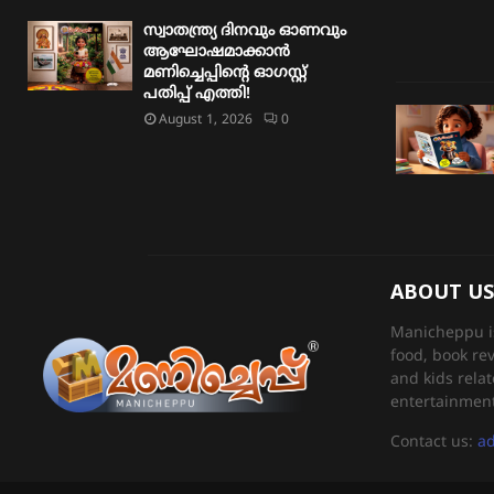
സ്വാതന്ത്ര്യ ദിനവും ഓണവും
ആഘോഷമാക്കാൻ
മണിച്ചെപ്പിന്റെ ഓഗസ്റ്റ്
പതിപ്പ് എത്തി!
August 1, 2026
0
ABOUT US
Manicheppu is 
food, book re
and kids relat
entertainment
Contact us:
a