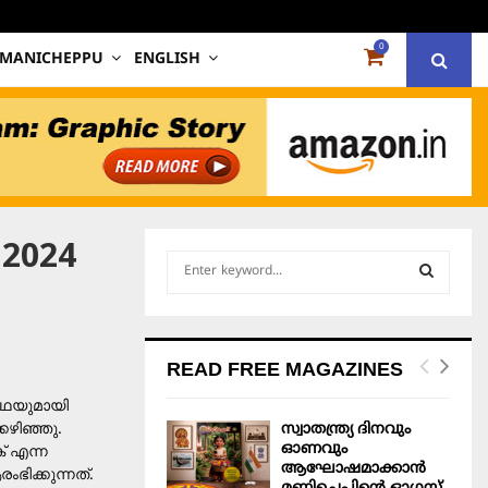
0
 MANICHEPPU
ENGLISH
 2024
S
e
a
S
r
c
E
READ FREE MAGAZINES
h
f
A
ഥയുമായി
o
്കഴിഞ്ഞു.
സ്വാതന്ത്ര്യ ദിനവും
r
R
ഓണവും
് എന്ന
:
ആഘോഷമാക്കാൻ
ിക്കുന്നത്.