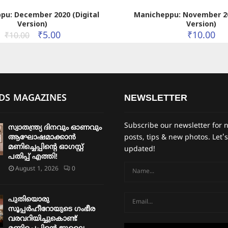
pu: December 2020 (Digital
Manicheppu: November 20
Version)
Version)
₹
5.00
₹
10.00
₹
10.00
IDS MAGAZINES
NEWSLETTER
Subscribe our newsletter for 
സ്വാതന്ത്ര്യ ദിനവും ഓണവും
ആഘോഷമാക്കാൻ
posts, tips & new photos. Let's
മണിച്ചെപ്പിന്റെ ഓഗസ്റ്റ്
updated!
പതിപ്പ് എത്തി!
August 1, 2026
0
പുതിയൊരു
സൂപ്പർഹീറോയുടെ ഗംഭീര
വരവറിയിച്ചുകൊണ്ട്