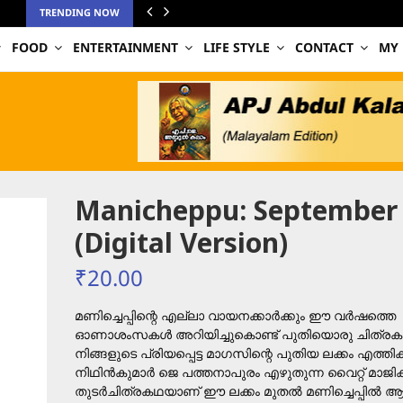
TRENDING NOW
FOOD
ENTERTAINMENT
LIFE STYLE
CONTACT
MY
Manicheppu: September
(Digital Version)
₹
20.00
മണിച്ചെപ്പിന്റെ എല്ലാ വായനക്കാർക്കും ഈ വർഷത്തെ
ഓണാശംസകൾ അറിയിച്ചുകൊണ്ട് പുതിയൊരു ചിത്രക
നിങ്ങളുടെ പ്രിയപ്പെട്ട മാഗസിന്റെ പുതിയ ലക്കം എത്തിക
നിഥിൻകുമാർ ജെ പത്തനാപുരം എഴുതുന്ന വൈറ്റ് മാജിക
തുടർചിത്രകഥയാണ് ഈ ലക്കം മുതൽ മണിച്ചെപ്പിൽ ആരംഭ