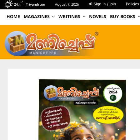
C
Sign in / Join
Policies
24.4
Trivandrum
August 7, 2026
HOME
MAGAZINES
WRITINGS
NOVELS
BUY BOOKS