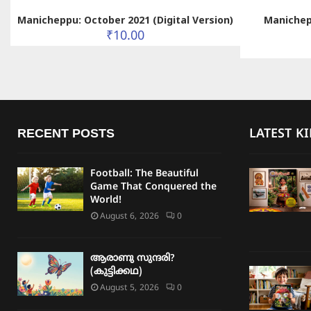
Manicheppu: October 2021 (Digital Version)
Manichep
₹
10.00
RECENT POSTS
LATEST K
Football: The Beautiful
Game That Conquered the
World!
August 6, 2026
0
ആരാണു സുന്ദരി?
(കുട്ടിക്കഥ)
August 5, 2026
0